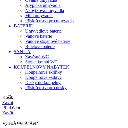
Oválná umyvadla
Atypická umyvadla
Nábytková umyvadla
Mini umyvadla
Příslušenství pro umyvadla
BATERIE
Umyvadlove baterie
Vanove baterie
Vanove stojanové baterie
Bidetove baterie
SANITA
Závěsné WC
Stojící kombi WC
KOUPELNOVY NABYTEK
Koupelnové skříňky
Koupelnové sestavy
Desky do koupelny
Příslušenství pro desky
Košík
Zavřít
Přihlášení
Zavřít
VytvoÅ™it ÃºÄet?