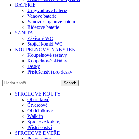
BATERIE
Umyvadlove baterie
Vanove baterie
Vanove stojanove baterie
Bidetove baterie
SANITA
Závěsné WC
Stojící kombi WC
KOUPELNOVÝ NÁBYTEK
Koupelnové sestavy
Koupelnové skříňky
Desky
Příslušenství pro desky
Search
SPRCHOVÉ KOUTY
Obloukové
Čtvercové
Obdélníkové
Walk-in
Sprchové kabiny
Příslušenství
SPRCHOVÉ DVEŘE
Pevné stěny