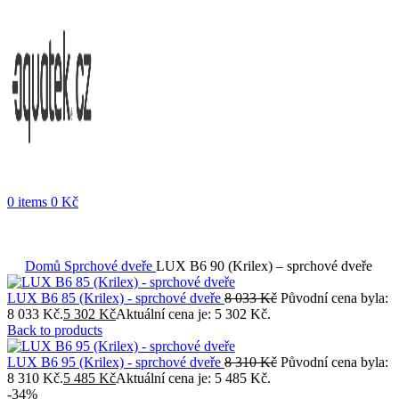
0
items
0
Kč
Objednávky vytvořené během vánočních svátků budou vyřizovány
od 7. 1. 2026. Děkujeme za pochopení a přejeme vám krásné
svátky.
Domů
Sprchové dveře
LUX B6 90 (Krilex) – sprchové dveře
LUX B6 85 (Krilex) - sprchové dveře
8 033
Kč
Původní cena byla:
8 033 Kč.
5 302
Kč
Aktuální cena je: 5 302 Kč.
Back to products
LUX B6 95 (Krilex) - sprchové dveře
8 310
Kč
Původní cena byla:
8 310 Kč.
5 485
Kč
Aktuální cena je: 5 485 Kč.
-34%