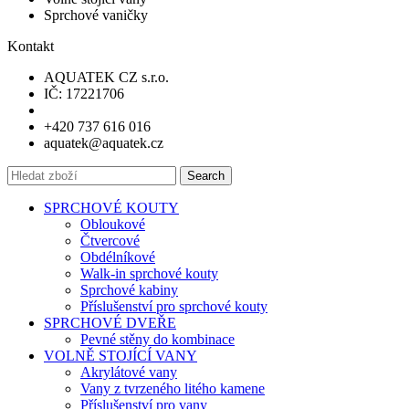
Sprchové vaničky
Kontakt
AQUATEK CZ s.r.o.
IČ: 17221706
+420 737 616 016
aquatek@aquatek.cz
Search
SPRCHOVÉ KOUTY
Obloukové
Čtvercové
Obdélníkové
Walk-in sprchové kouty
Sprchové kabiny
Příslušenství pro sprchové kouty
SPRCHOVÉ DVEŘE
Pevné stěny do kombinace
VOLNĚ STOJÍCÍ VANY
Akrylátové vany
Vany z tvrzeného litého kamene
Příslušenství pro vany