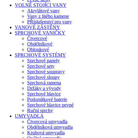
VOLNĚ STOJÍCI VANY
Akrylátové vany
Vany z litého kamene
PŘíslušenství pro vany
VANOVÉ ZÁSTĚNY
SPRCHOVÉ VANIČKY
Čtvercové
Obdélníkové
Obloukové
SPRCHOVÉ SYSTÉMY
Sprchové panely
Sprchové sety
Sprchové soupravy
Sprchové sloupy
Sprchová ramena
Držáky a vývody
Sprchové hlavice
Podomítkové baterie
Sprchové hlavice pevné
Ruční sprchy
UMYVADLA
Čtvercová umyvadla
Obdélníková umyvadla
Kruhová umyvadla