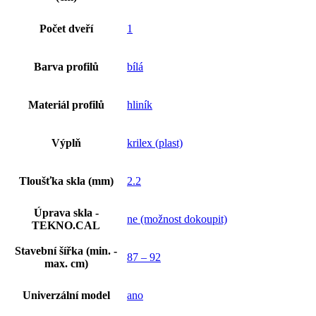
Počet dveří
1
Barva profilů
bílá
Materiál profilů
hliník
Výplň
krilex (plast)
Tloušťka skla (mm)
2.2
Úprava skla -
ne (možnost dokoupit)
TEKNO.CAL
Stavební šířka (min. -
87 – 92
max. cm)
Univerzální model
ano