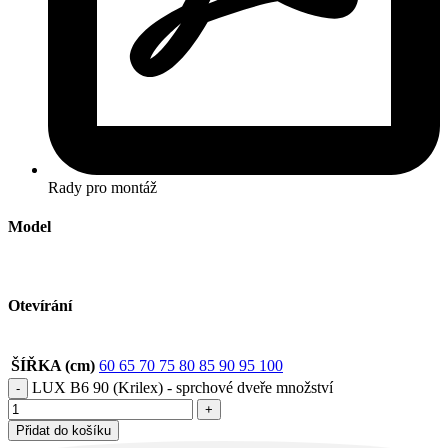
Rady pro montáž
Model
Otevírání
ŠÍŘKA (cm)
60
65
70
75
80
85
90
95
100
LUX B6 90 (Krilex) - sprchové dveře množství
Přidat do košíku