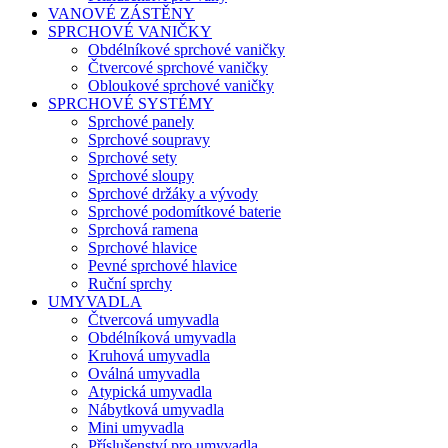
VANOVÉ ZÁSTĚNY
SPRCHOVÉ VANIČKY
Obdélníkové sprchové vaničky
Čtvercové sprchové vaničky
Obloukové sprchové vaničky
SPRCHOVÉ SYSTÉMY
Sprchové panely
Sprchové soupravy
Sprchové sety
Sprchové sloupy
Sprchové držáky a vývody
Sprchové podomítkové baterie
Sprchová ramena
Sprchové hlavice
Pevné sprchové hlavice
Ruční sprchy
UMYVADLA
Čtvercová umyvadla
Obdélníková umyvadla
Kruhová umyvadla
Oválná umyvadla
Atypická umyvadla
Nábytková umyvadla
Mini umyvadla
Příslušenství pro umyvadla