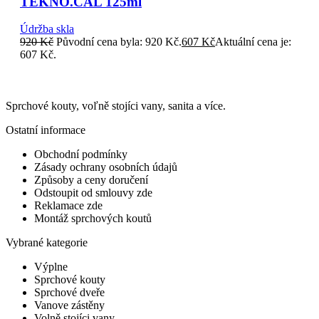
TEKNO.CAL 125ml
Údržba skla
920
Kč
Původní cena byla: 920 Kč.
607
Kč
Aktuální cena je:
607 Kč.
Sprchové kouty, voľně stojíci vany, sanita a více.
Ostatní informace
Obchodní podmínky
Zásady ochrany osobních údajů
Způsoby a ceny doručení
Odstoupit od smlouvy zde
Reklamace zde
Montáž sprchových koutů
Vybrané kategorie
Výplne
Sprchové kouty
Sprchové dveře
Vanove zástěny
Volně stojíci vany