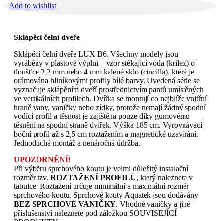
Add to wishlist
Sklápěcí čelní dveře
Sklápěcí čelní dveře LUX B6. Všechny modely jsou
vyráběny v plastové výplni – vzor stékající voda (krilex) o
tloušťce 2,2 mm nebo 4 mm kalené sklo (cincilla), která je
orámována hliníkovými profily bílé barvy. Uvedená série se
vyznačuje sklápěním dveří prostřednictvím pantů umístěných
ve vertikálních profilech. Dvířka se montují co nejblíže vnitřní
hraně vany, vaničky nebo zídky, protože nemají žádný spodní
vodící profil a těsnost je zajištěna pouze díky gumovému
těsnění na spodní straně dvířek. Výška 185 cm. Vyrovnávací
boční profil až s 2,5 cm roztažením a magnetické uzavírání.
Jednoduchá montáž a nenáročná údržba.
UPOZORNĚNÍ!
Při výběru sprchového koutu je velmi důležitý instalační
rozměr tzv.
ROZTAŽENÍ PROFILŮ
, který naleznete v
tabulce. Roztažení určuje minimální a maximální rozměr
sprchového koutu. Sprchové kouty Aquatek jsou dodávány
BEZ SPRCHOVÉ VANIČKY
. Vhodné vaničky a jiné
příslušenství naleznete pod záložkou SOUVISEJÍCÍ