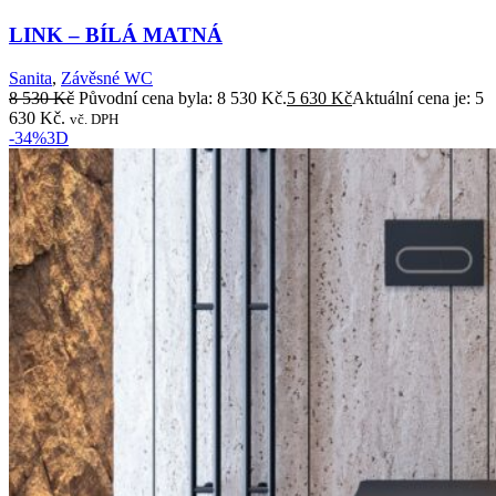
LINK – BÍLÁ MATNÁ
Sanita
,
Závěsné WC
8 530
Kč
Původní cena byla: 8 530 Kč.
5 630
Kč
Aktuální cena je: 5
630 Kč.
vč. DPH
-34%
3D