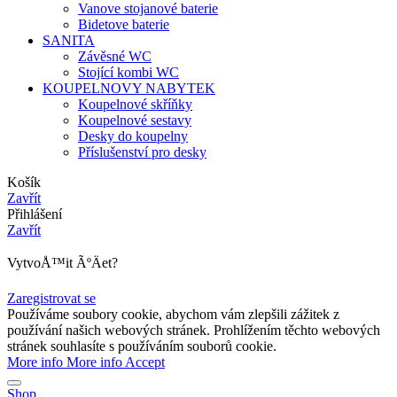
Vanove stojanové baterie
Bidetove baterie
SANITA
Závěsné WC
Stojící kombi WC
KOUPELNOVY NABYTEK
Koupelnové skříňky
Koupelnové sestavy
Desky do koupelny
Příslušenství pro desky
Košík
Zavřít
Přihlášení
Zavřít
VytvoÅ™it ÃºÄet?
Zaregistrovat se
Používáme soubory cookie, abychom vám zlepšili zážitek z
používání našich webových stránek. Prohlížením těchto webových
stránek souhlasíte s používáním souborů cookie.
More info
More info
Accept
Shop