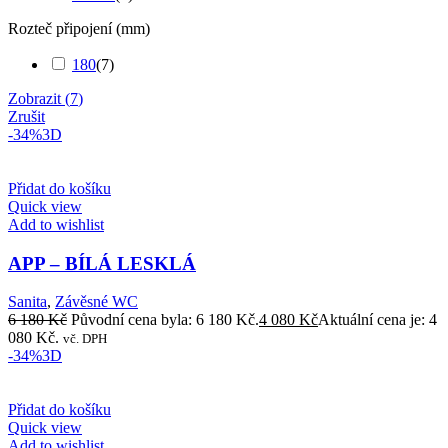
Rozteč připojení (mm)
180
(
7
)
Zobrazit
(
7
)
Zrušit
-34%
3D
Přidat do košíku
Quick view
Add to wishlist
APP – BÍLÁ LESKLÁ
Sanita
,
Závěsné WC
6 180
Kč
Původní cena byla: 6 180 Kč.
4 080
Kč
Aktuální cena je: 4
080 Kč.
vč. DPH
-34%
3D
Přidat do košíku
Quick view
Add to wishlist