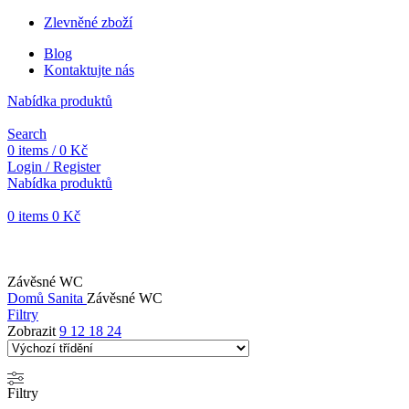
Zlevněné zboží
Blog
Kontaktujte nás
Nabídka produktů
Search
0
items
/
0
Kč
Login / Register
Nabídka produktů
0
items
0
Kč
Objednávky vytvořené během vánočních svátků budou vyřizovány
od 7. 1. 2026. Děkujeme za pochopení a přejeme vám krásné
svátky.
Závěsné WC
Domů
Sanita
Závěsné WC
Filtry
Zobrazit
9
12
18
24
Filtry