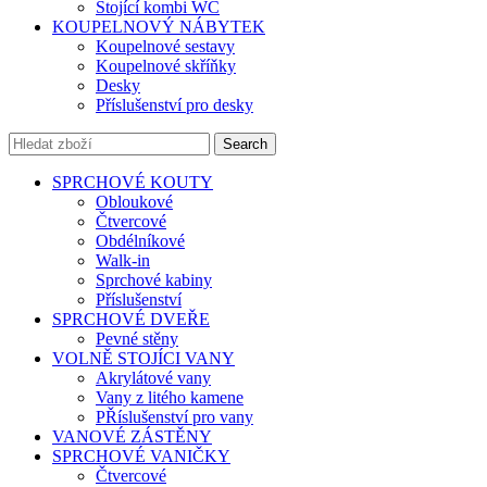
Stojící kombi WC
KOUPELNOVÝ NÁBYTEK
Koupelnové sestavy
Koupelnové skříňky
Desky
Příslušenství pro desky
Search
SPRCHOVÉ KOUTY
Obloukové
Čtvercové
Obdélníkové
Walk-in
Sprchové kabiny
Příslušenství
SPRCHOVÉ DVEŘE
Pevné stěny
VOLNĚ STOJÍCI VANY
Akrylátové vany
Vany z litého kamene
PŘíslušenství pro vany
VANOVÉ ZÁSTĚNY
SPRCHOVÉ VANIČKY
Čtvercové