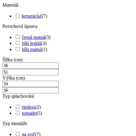
Materiál
keramické
(
7
)
Povrchová úprava
černá matná
(
3
)
bílá lesklá
(
3
)
bíla matná
(
1
)
Šířka (cm)
Výška (cm)
Typ splachování
rimless
(
2
)
tornado
(
5
)
Typ montáže
na zeď
(
7
)