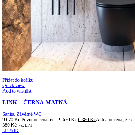
Přidat do košíku
Quick view
Add to wishlist
LINK – ČERNÁ MATNÁ
Sanita
,
Závěsné WC
9 670
Kč
Původní cena byla: 9 670 Kč.
6 380
Kč
Aktuální cena je: 6
380 Kč.
vč. DPH
-34%
3D