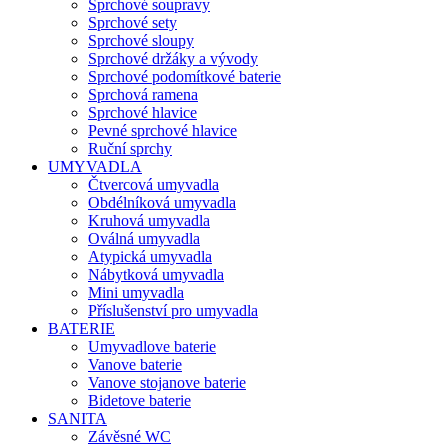
Sprchové soupravy
Sprchové sety
Sprchové sloupy
Sprchové držáky a vývody
Sprchové podomítkové baterie
Sprchová ramena
Sprchové hlavice
Pevné sprchové hlavice
Ruční sprchy
UMYVADLA
Čtvercová umyvadla
Obdélníková umyvadla
Kruhová umyvadla
Oválná umyvadla
Atypická umyvadla
Nábytková umyvadla
Mini umyvadla
Příslušenství pro umyvadla
BATERIE
Umyvadlove baterie
Vanove baterie
Vanove stojanove baterie
Bidetove baterie
SANITA
Závěsné WC