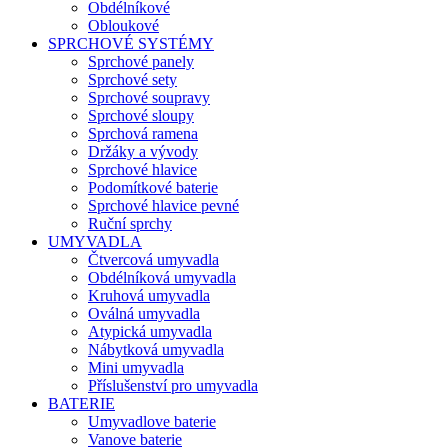
Obdélníkové
Obloukové
SPRCHOVÉ SYSTÉMY
Sprchové panely
Sprchové sety
Sprchové soupravy
Sprchové sloupy
Sprchová ramena
Držáky a vývody
Sprchové hlavice
Podomítkové baterie
Sprchové hlavice pevné
Ruční sprchy
UMYVADLA
Čtvercová umyvadla
Obdélníková umyvadla
Kruhová umyvadla
Oválná umyvadla
Atypická umyvadla
Nábytková umyvadla
Mini umyvadla
Příslušenství pro umyvadla
BATERIE
Umyvadlove baterie
Vanove baterie