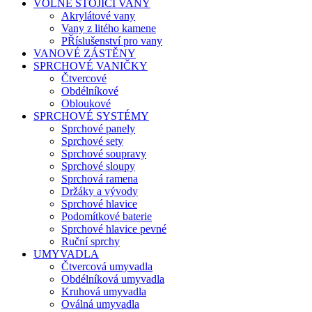
VOLNĚ STOJÍCI VANY
Akrylátové vany
Vany z litého kamene
PŘíslušenství pro vany
VANOVÉ ZÁSTĚNY
SPRCHOVÉ VANIČKY
Čtvercové
Obdélníkové
Obloukové
SPRCHOVÉ SYSTÉMY
Sprchové panely
Sprchové sety
Sprchové soupravy
Sprchové sloupy
Sprchová ramena
Držáky a vývody
Sprchové hlavice
Podomítkové baterie
Sprchové hlavice pevné
Ruční sprchy
UMYVADLA
Čtvercová umyvadla
Obdélníková umyvadla
Kruhová umyvadla
Oválná umyvadla