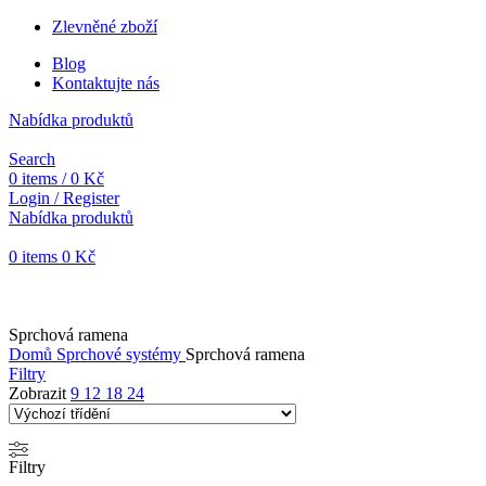
Zlevněné zboží
Blog
Kontaktujte nás
Nabídka produktů
Search
0
items
/
0
Kč
Login / Register
Nabídka produktů
0
items
0
Kč
Objednávky vytvořené během vánočních svátků budou vyřizovány
od 7. 1. 2026. Děkujeme za pochopení a přejeme vám krásné
svátky.
Sprchová ramena
Domů
Sprchové systémy
Sprchová ramena
Filtry
Zobrazit
9
12
18
24
Filtry