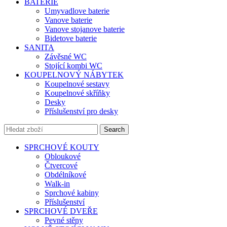
BATERIE
Umyvadlove baterie
Vanove baterie
Vanove stojanove baterie
Bidetove baterie
SANITA
Závěsné WC
Stojící kombi WC
KOUPELNOVÝ NÁBYTEK
Koupelnové sestavy
Koupelnové skříňky
Desky
Příslušenství pro desky
Search
SPRCHOVÉ KOUTY
Obloukové
Čtvercové
Obdélníkové
Walk-in
Sprchové kabiny
Příslušenství
SPRCHOVÉ DVEŘE
Pevné stěny