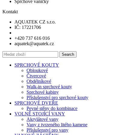
Sprchové vaničky
Kontakt
AQUATEK CZ s.r.o.
IČ: 17221706
+420 737 616 016
aquatek@aquatek.cz
Search
SPRCHOVÉ KOUTY
Obloukové
Čtvercové
Obdélníkové
Walk-in sprchové kouty
Sprchové kabiny
Příslušenství pro sprchové kouty
SPRCHOVÉ DVEŘE
Pevné stěny do kombinace
VOLNĚ STOJÍCÍ VANY
Akrylátové vany
Vany z tvrzeného litého kamene
Příslušenství pro vany