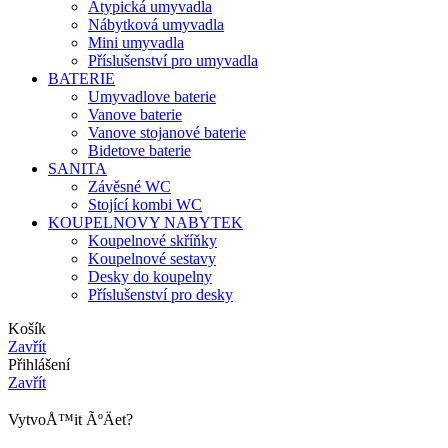
Atypická umyvadla
Nábytková umyvadla
Mini umyvadla
Příslušenství pro umyvadla
BATERIE
Umyvadlove baterie
Vanove baterie
Vanove stojanové baterie
Bidetove baterie
SANITA
Závěsné WC
Stojící kombi WC
KOUPELNOVY NABYTEK
Koupelnové skříňky
Koupelnové sestavy
Desky do koupelny
Příslušenství pro desky
Košík
Zavřít
Přihlášení
Zavřít
VytvoÅ™it ÃºÄet?