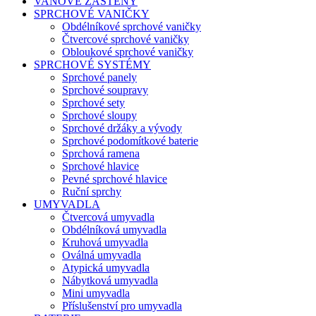
VANOVÉ ZÁSTĚNY
SPRCHOVÉ VANIČKY
Obdélníkové sprchové vaničky
Čtvercové sprchové vaničky
Obloukové sprchové vaničky
SPRCHOVÉ SYSTÉMY
Sprchové panely
Sprchové soupravy
Sprchové sety
Sprchové sloupy
Sprchové držáky a vývody
Sprchové podomítkové baterie
Sprchová ramena
Sprchové hlavice
Pevné sprchové hlavice
Ruční sprchy
UMYVADLA
Čtvercová umyvadla
Obdélníková umyvadla
Kruhová umyvadla
Oválná umyvadla
Atypická umyvadla
Nábytková umyvadla
Mini umyvadla
Příslušenství pro umyvadla