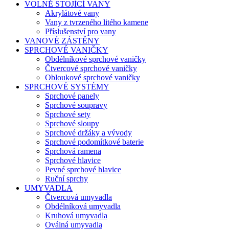
VOLNĚ STOJÍCÍ VANY
Akrylátové vany
Vany z tvrzeného litého kamene
Příslušenství pro vany
VANOVÉ ZÁSTĚNY
SPRCHOVÉ VANIČKY
Obdélníkové sprchové vaničky
Čtvercové sprchové vaničky
Obloukové sprchové vaničky
SPRCHOVÉ SYSTÉMY
Sprchové panely
Sprchové soupravy
Sprchové sety
Sprchové sloupy
Sprchové držáky a vývody
Sprchové podomítkové baterie
Sprchová ramena
Sprchové hlavice
Pevné sprchové hlavice
Ruční sprchy
UMYVADLA
Čtvercová umyvadla
Obdélníková umyvadla
Kruhová umyvadla
Oválná umyvadla