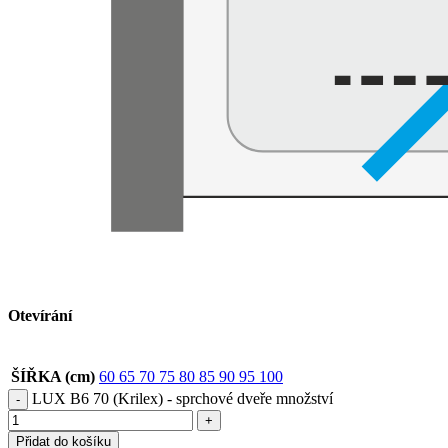
Otevírání
ŠÍŘKA (cm)
60
65
70
75
80
85
90
95
100
LUX B6 70 (Krilex) - sprchové dveře množství
Přidat do košíku