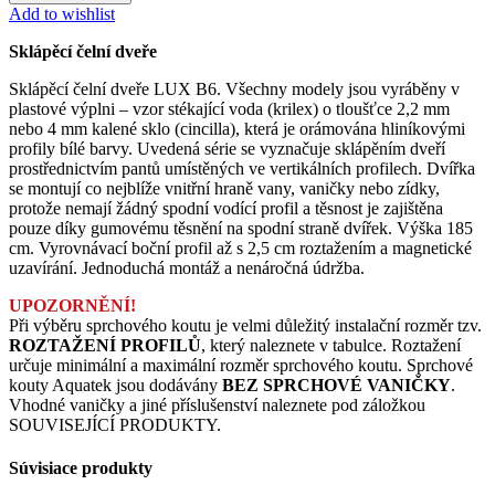
Add to wishlist
Sklápěcí čelní dveře
Sklápěcí čelní dveře LUX B6. Všechny modely jsou vyráběny v
plastové výplni – vzor stékající voda (krilex) o tloušťce 2,2 mm
nebo 4 mm kalené sklo (cincilla), která je orámována hliníkovými
profily bílé barvy. Uvedená série se vyznačuje sklápěním dveří
prostřednictvím pantů umístěných ve vertikálních profilech. Dvířka
se montují co nejblíže vnitřní hraně vany, vaničky nebo zídky,
protože nemají žádný spodní vodící profil a těsnost je zajištěna
pouze díky gumovému těsnění na spodní straně dvířek. Výška 185
cm. Vyrovnávací boční profil až s 2,5 cm roztažením a magnetické
uzavírání. Jednoduchá montáž a nenáročná údržba.
UPOZORNĚNÍ!
Při výběru sprchového koutu je velmi důležitý instalační rozměr tzv.
ROZTAŽENÍ PROFILŮ
, který naleznete v tabulce. Roztažení
určuje minimální a maximální rozměr sprchového koutu. Sprchové
kouty Aquatek jsou dodávány
BEZ SPRCHOVÉ VANIČKY
.
Vhodné vaničky a jiné příslušenství naleznete pod záložkou
SOUVISEJÍCÍ PRODUKTY.
Súvisiace produkty