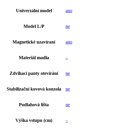
Univerzální model
ano
Model L/P
ne
Magnetické uzavíraní
ano
Materiál madla
–
Zdvihací panty otevírání
ne
Stabilizační kovová konzola
ne
Podlahová lišta
ne
Výška vstupu (cm)
–