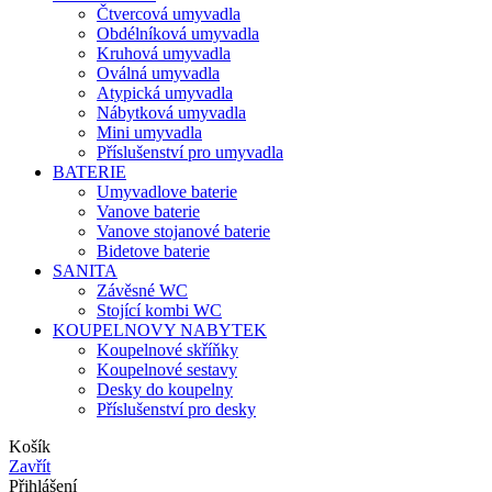
Čtvercová umyvadla
Obdélníková umyvadla
Kruhová umyvadla
Oválná umyvadla
Atypická umyvadla
Nábytková umyvadla
Mini umyvadla
Příslušenství pro umyvadla
BATERIE
Umyvadlove baterie
Vanove baterie
Vanove stojanové baterie
Bidetove baterie
SANITA
Závěsné WC
Stojící kombi WC
KOUPELNOVY NABYTEK
Koupelnové skříňky
Koupelnové sestavy
Desky do koupelny
Příslušenství pro desky
Košík
Zavřít
Přihlášení