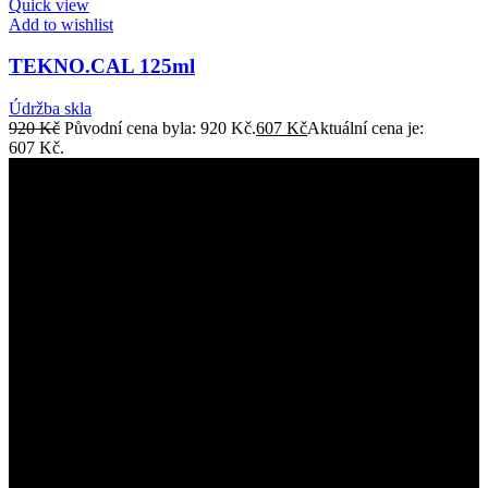
Quick view
Add to wishlist
TEKNO.CAL 125ml
Údržba skla
920
Kč
Původní cena byla: 920 Kč.
607
Kč
Aktuální cena je:
607 Kč.
Sprchové kouty, voľně stojíci vany, sanita a
více.
Ostatní informace
Obchodní podmínky
Zásady ochrany osobních údajů
Způsoby a ceny doručení
Odstoupit od smlouvy zde
Reklamace zde
Montáž sprchových koutů
Vybrané kategorie
Výplne