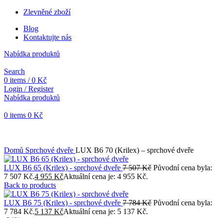
Zlevněné zboží
Blog
Kontaktujte nás
Nabídka produktů
Search
0
items
/
0
Kč
Login / Register
Nabídka produktů
0
items
0
Kč
Objednávky vytvořené během vánočních svátků budou vyřizovány
od 7. 1. 2026. Děkujeme za pochopení a přejeme vám krásné
svátky.
Domů
Sprchové dveře
LUX B6 70 (Krilex) – sprchové dveře
LUX B6 65 (Krilex) - sprchové dveře
7 507
Kč
Původní cena byla:
7 507 Kč.
4 955
Kč
Aktuální cena je: 4 955 Kč.
Back to products
LUX B6 75 (Krilex) - sprchové dveře
7 784
Kč
Původní cena byla:
7 784 Kč.
5 137
Kč
Aktuální cena je: 5 137 Kč.