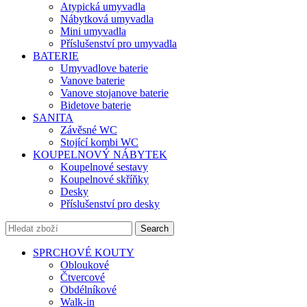
Atypická umyvadla
Nábytková umyvadla
Mini umyvadla
Příslušenství pro umyvadla
BATERIE
Umyvadlove baterie
Vanove baterie
Vanove stojanove baterie
Bidetove baterie
SANITA
Závěsné WC
Stojící kombi WC
KOUPELNOVÝ NÁBYTEK
Koupelnové sestavy
Koupelnové skříňky
Desky
Příslušenství pro desky
Search
SPRCHOVÉ KOUTY
Obloukové
Čtvercové
Obdélníkové
Walk-in