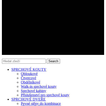
Sprchové kouty
Sprchové dveře
Vanove zástěny
Volně stojíci vany
Sprchové vaničky
Kontakt
AQUATEK CZ s.r.o.
IČ: 17221706
+420 737 616 016
aquatek@aquatek.cz
Search
SPRCHOVÉ KOUTY
Obloukové
Čtvercové
Obdélníkové
Walk-in sprchové kouty
Sprchové kabiny
Příslušenství pro sprchové kouty
SPRCHOVÉ DVEŘE
Pevné stěny do kombinace