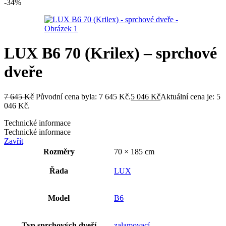
-34%
LUX B6 70 (Krilex) – sprchové
dveře
7 645
Kč
Původní cena byla: 7 645 Kč.
5 046
Kč
Aktuální cena je: 5
046 Kč.
Technické informace
Technické informace
Zavřít
Rozměry
70 × 185 cm
Řada
LUX
Model
B6
Typ sprchových dveří
zalamovací