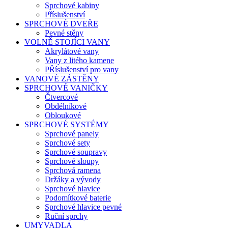
Sprchové kabiny
Příslušenství
SPRCHOVÉ DVEŘE
Pevné stěny
VOLNĚ STOJÍCI VANY
Akrylátové vany
Vany z litého kamene
PŘíslušenství pro vany
VANOVÉ ZÁSTĚNY
SPRCHOVÉ VANIČKY
Čtvercové
Obdélníkové
Obloukové
SPRCHOVÉ SYSTÉMY
Sprchové panely
Sprchové sety
Sprchové soupravy
Sprchové sloupy
Sprchová ramena
Držáky a vývody
Sprchové hlavice
Podomítkové baterie
Sprchové hlavice pevné
Ruční sprchy
UMYVADLA