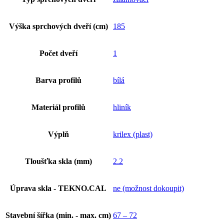
Výška sprchových dveří (cm)
185
Počet dveří
1
Barva profilů
bílá
Materiál profilů
hliník
Výplň
krilex (plast)
Tloušťka skla (mm)
2.2
Úprava skla - TEKNO.CAL
ne (možnost dokoupit)
Stavební šířka (min. - max. cm)
67 – 72