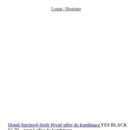
F1 70 – pevná stěna do kombinace
YES BLACK B8 100 - sprchové dveře
16 011
Kč
Původní cena
byla: 16 011 Kč.
10 567
Kč
Aktuální cena je: 10 567 Kč.
Back to products
YES BLACK F1 75 - pevná stěna do kombinace
7 507
Kč
Původní
cena byla: 7 507 Kč.
4 955
Kč
Aktuální cena je: 4 955 Kč.
-34%
3D
YES BLACK F1 70 – pevná stěna do
kombinace