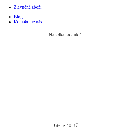
Zlevněné zboží
Blog
Kontaktujte nás
Nabídka produktů
0
items
/
0
Kč
Login / Register
Objednávky vytvořené během vánočních svátků budou vyřizovány
od 7. 1. 2026. Děkujeme za pochopení a přejeme vám krásné
svátky.
Domů
Sprchové dveře
Pevné stěny do kombinace
YES BLACK