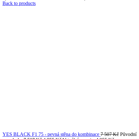
Výplň
číre (sklo)
Tloušťka skla (mm)
6
Úprava skla -
ano
TEKNO.CAL
Roztažení (cm)
2
Univerzální model
ano
Model L/P
ne
Spodní hliníkový profil
ne
Kombinace s modelem
B1, B2, B5