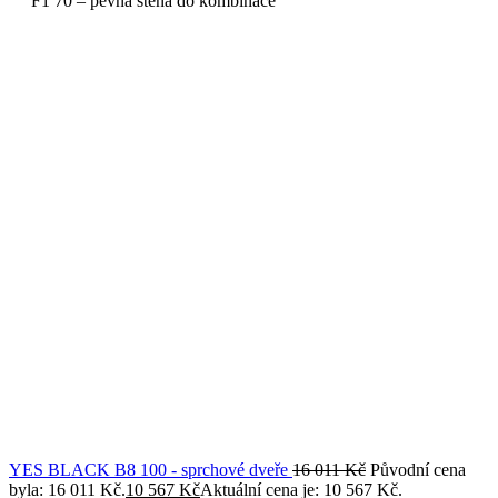
7 091
Kč
Původní cena byla: 7 091 Kč.
4 680
Kč
Aktuální cena je: 4
680 Kč.
Technické informace
Technické informace
Zavřít
Rozměry
70 × 200 cm
Řada
YES BLACK
Model
F1
Typ sprchového koutu
pevné sklo do kombinace
Výška sprchového
200
koutu (cm)
Barva profilů
černá (matná)
Materiál profilů
hliník