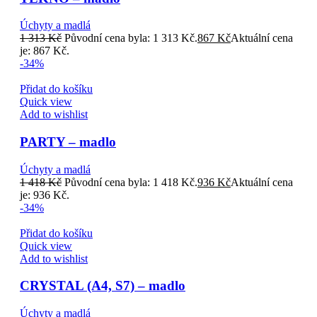
Úchyty a madlá
1 313
Kč
Původní cena byla: 1 313 Kč.
867
Kč
Aktuální cena
je: 867 Kč.
-34%
Přidat do košíku
Quick view
Add to wishlist
PARTY – madlo
Úchyty a madlá
1 418
Kč
Původní cena byla: 1 418 Kč.
936
Kč
Aktuální cena
je: 936 Kč.
-34%
Přidat do košíku
Quick view
Add to wishlist
CRYSTAL (A4, S7) – madlo
Úchyty a madlá