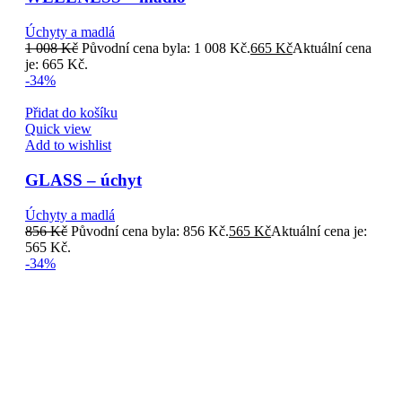
Úchyty a madlá
1 008
Kč
Původní cena byla: 1 008 Kč.
665
Kč
Aktuální cena
je: 665 Kč.
-34%
Přidat do košíku
Quick view
Add to wishlist
GLASS – úchyt
Úchyty a madlá
856
Kč
Původní cena byla: 856 Kč.
565
Kč
Aktuální cena je:
565 Kč.
-34%