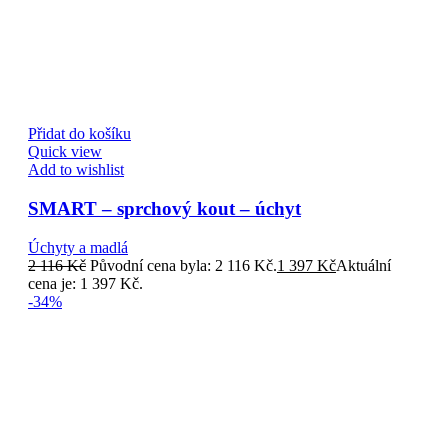
Přidat do košíku
Quick view
Add to wishlist
SMART – sprchový kout – úchyt
Úchyty a madlá
2 116
Kč
Původní cena byla: 2 116 Kč.
1 397
Kč
Aktuální
cena je: 1 397 Kč.
-34%