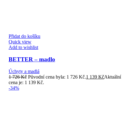
Přidat do košíku
Quick view
Add to wishlist
BETTER – madlo
Úchyty a madlá
1 726
Kč
Původní cena byla: 1 726 Kč.
1 139
Kč
Aktuální
cena je: 1 139 Kč.
-34%