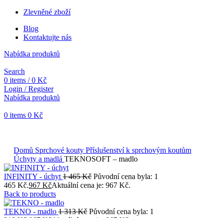
Zlevněné zboží
Blog
Kontaktujte nás
Nabídka produktů
Search
0
items
/
0
Kč
Login / Register
Nabídka produktů
0
items
0
Kč
Objednávky vytvořené během vánočních svátků budou vyřizovány
od 7. 1. 2026. Děkujeme za pochopení a přejeme vám krásné
svátky.
Domů
Sprchové kouty
Příslušenství k sprchovým koutům
Úchyty a madlá
TEKNOSOFT – madlo
INFINITY - úchyt
1 465
Kč
Původní cena byla: 1
465 Kč.
967
Kč
Aktuální cena je: 967 Kč.
Back to products
TEKNO - madlo
1 313
Kč
Původní cena byla: 1