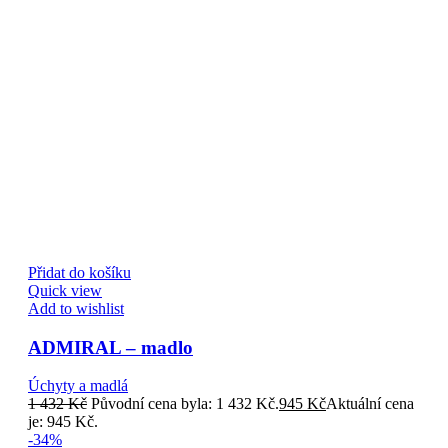
Přidat do košíku
Quick view
Add to wishlist
ADMIRAL – madlo
Úchyty a madlá
1 432
Kč
Původní cena byla: 1 432 Kč.
945
Kč
Aktuální cena
je: 945 Kč.
-34%