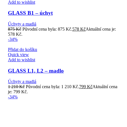
Add to wishlist
GLASS B1 – úchyt
Úchyty a madlá
875
Kč
Původní cena byla: 875 Kč.
578
Kč
Aktuální cena je:
578 Kč.
-34%
Přidat do košíku
Quick view
Add to wishlist
GLASS L1, L2 – madlo
Úchyty a madlá
1 210
Kč
Původní cena byla: 1 210 Kč.
799
Kč
Aktuální cena
je: 799 Kč.
-34%