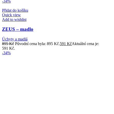
-34%
Přidat do košíku
Quick view
Add to wishlist
ZEUS – madlo
Úchyty a madlá
895
Kč
Původní cena byla: 895 Kč.
591
Kč
Aktuální cena je:
591 Kč.
-34%