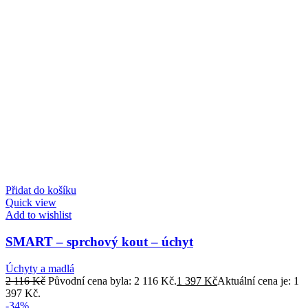
Přidat do košíku
Quick view
Add to wishlist
SMART – sprchový kout – úchyt
Úchyty a madlá
2 116
Kč
Původní cena byla: 2 116 Kč.
1 397
Kč
Aktuální cena je: 1
397 Kč.
-34%