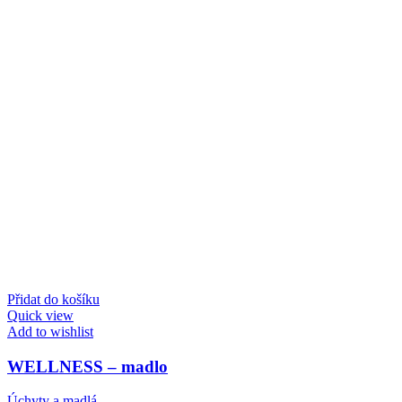
Přidat do košíku
Quick view
Add to wishlist
WELLNESS – madlo
Úchyty a madlá