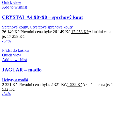
Quick view
Add to wishlist
CRYSTAL A4 90×90 – sprchový kout
Sprchové kouty
,
Čtvercové sprchové kouty
26 149
Kč
Původní cena byla: 26 149 Kč.
17 258
Kč
Aktuální cena
je: 17 258 Kč.
-34%
Přidat do košíku
Quick view
Add to wishlist
JAGUAR – madlo
Úchyty a madlá
2 321
Kč
Původní cena byla: 2 321 Kč.
1 532
Kč
Aktuální cena je: 1
532 Kč.
-34%