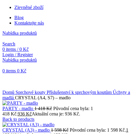
Zlevněné zboží
Blog
Kontaktujte nás
Nabídka produktů
Search
0
items
/
0
Kč
Login / Register
Nabídka produktů
0
items
0
Kč
Objednávky vytvořené během vánočních svátků budou vyřizovány
od 7. 1. 2026. Děkujeme za pochopení a přejeme vám krásné
svátky.
Domů
Sprchové kouty
Příslušenství k sprchovým koutům
Úchyty a
madlá
CRYSTAL (A4, S7) – madlo
PARTY - madlo
1 418
Kč
Původní cena byla: 1
418 Kč.
936
Kč
Aktuální cena je: 936 Kč.
Back to products
CRYSTAL (A3) - madlo
1 598
Kč
Původní cena byla: 1 598 Kč.
1