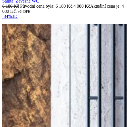
Sanita
,
Závěsné WC
6 180
Kč
Původní cena byla: 6 180 Kč.
4 080
Kč
Aktuální cena je: 4
080 Kč.
vč. DPH
-34%
3D