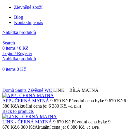
Zlevněné zboží
Blog
Kontaktujte nás
Nabídka produktů
Search
0
items
/
0
Kč
Login / Register
Nabídka produktů
0
items
0
Kč
Objednávky vytvořené během vánočních svátků budou vyřizovány
od 7. 1. 2026. Děkujeme za pochopení a přejeme vám krásné
svátky.
Domů
Sanita
Závěsné WC
LINK – BÍLÁ MATNÁ
APP - ČERNÁ MATNÁ
9 670
Kč
Původní cena byla: 9 670 Kč.
6
380
Kč
Aktuální cena je: 6 380 Kč.
vč. DPH
Back to products
LINK - ČERNÁ MATNÁ
9 670
Kč
Původní cena byla: 9
670 Kč.
6 380
Kč
Aktuální cena je: 6 380 Kč.
vč. DPH