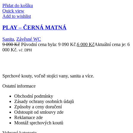
Přidat do košíku
Quick view
Add to wishlist
PLAY – ČERNÁ MATNÁ
Sanita
,
Závěsné WC
9 090
Kč
Původní cena byla: 9 090 Kč.
6 000
Kč
Aktuální cena je: 6
000 Kč.
vč. DPH
Sprchové kouty, voľně stojíci vany, sanita a více.
Ostatní informace
Obchodní podmínky
Zásady ochrany osobních údajů
Způsoby a ceny doručení
Odstoupit od smlouvy zde
Reklamace zde
Montáž sprchových koutů
Vybrané kategorie