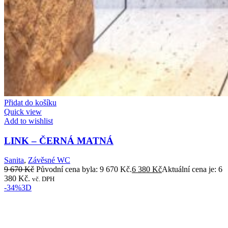
Přidat do košíku
Quick view
Add to wishlist
LINK – ČERNÁ MATNÁ
Sanita
,
Závěsné WC
9 670
Kč
Původní cena byla: 9 670 Kč.
6 380
Kč
Aktuální cena je: 6
380 Kč.
vč. DPH
-34%
3D