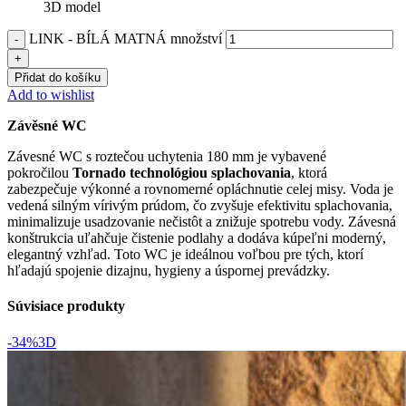
3D model
LINK - BÍLÁ MATNÁ množství
Přidat do košíku
Add to wishlist
Závěsné WC
Závesné WC s roztečou uchytenia 180 mm je vybavené
pokročilou
Tornado technológiou splachovania
, ktorá
zabezpečuje výkonné a rovnomerné opláchnutie celej misy. Voda je
vedená silným vírivým prúdom, čo zvyšuje efektivitu splachovania,
minimalizuje usadzovanie nečistôt a znižuje spotrebu vody. Závesná
konštrukcia uľahčuje čistenie podlahy a dodáva kúpeľni moderný,
elegantný vzhľad. Toto WC je ideálnou voľbou pre tých, ktorí
hľadajú spojenie dizajnu, hygieny a úspornej prevádzky.
Súvisiace produkty
-34%
3D