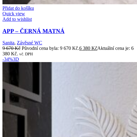
Přidat do košíku
Quick view
Add to wishlist
APP – ČERNÁ MATNÁ
Sanita
,
Závěsné WC
9 670
Kč
Původní cena byla: 9 670 Kč.
6 380
Kč
Aktuální cena je: 6
380 Kč.
vč. DPH
-34%
3D