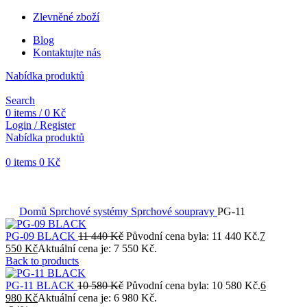
Zlevněné zboží
Blog
Kontaktujte nás
Nabídka produktů
Search
0
items
/
0
Kč
Login / Register
Nabídka produktů
0
items
0
Kč
Objednávky vytvořené během vánočních svátků budou vyřizovány
od 7. 1. 2026. Děkujeme za pochopení a přejeme vám krásné
svátky.
Domů
Sprchové systémy
Sprchové soupravy
PG-11
PG-09 BLACK
11 440
Kč
Původní cena byla: 11 440 Kč.
7
550
Kč
Aktuální cena je: 7 550 Kč.
Back to products
PG-11 BLACK
10 580
Kč
Původní cena byla: 10 580 Kč.
6
980
Kč
Aktuální cena je: 6 980 Kč.