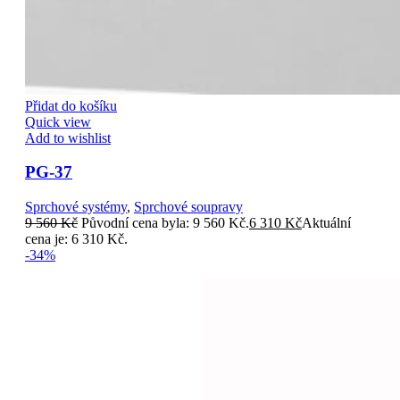
Přidat do košíku
Quick view
Add to wishlist
PG-37
Sprchové systémy
,
Sprchové soupravy
9 560
Kč
Původní cena byla: 9 560 Kč.
6 310
Kč
Aktuální
cena je: 6 310 Kč.
-34%