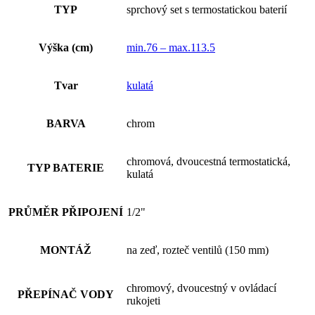
TYP
sprchový set s termostatickou baterií
Výška (cm)
min.76 – max.113.5
Tvar
kulatá
BARVA
chrom
chromová, dvoucestná termostatická,
TYP BATERIE
kulatá
PRŮMĚR PŘIPOJENÍ
1/2"
MONTÁŽ
na zeď, rozteč ventilů (150 mm)
chromový, dvoucestný v ovládací
PŘEPÍNAČ VODY
rukojeti