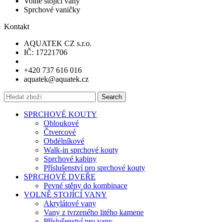
Volně stojíci vany
Sprchové vaničky
Kontakt
AQUATEK CZ s.r.o.
IČ: 17221706
+420 737 616 016
aquatek@aquatek.cz
Search
SPRCHOVÉ KOUTY
Obloukové
Čtvercové
Obdélníkové
Walk-in sprchové kouty
Sprchové kabiny
Příslušenství pro sprchové kouty
SPRCHOVÉ DVEŘE
Pevné stěny do kombinace
VOLNĚ STOJÍCÍ VANY
Akrylátové vany
Vany z tvrzeného litého kamene
Příslušenství pro vany