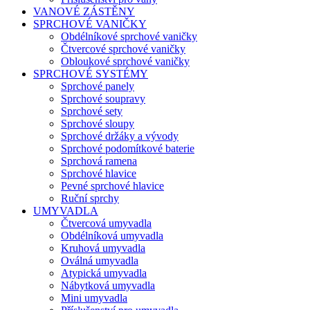
VANOVÉ ZÁSTĚNY
SPRCHOVÉ VANIČKY
Obdélníkové sprchové vaničky
Čtvercové sprchové vaničky
Obloukové sprchové vaničky
SPRCHOVÉ SYSTÉMY
Sprchové panely
Sprchové soupravy
Sprchové sety
Sprchové sloupy
Sprchové držáky a vývody
Sprchové podomítkové baterie
Sprchová ramena
Sprchové hlavice
Pevné sprchové hlavice
Ruční sprchy
UMYVADLA
Čtvercová umyvadla
Obdélníková umyvadla
Kruhová umyvadla
Oválná umyvadla
Atypická umyvadla
Nábytková umyvadla
Mini umyvadla