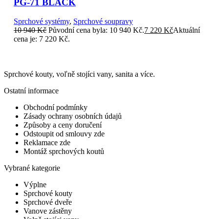
PG-71 BLACK
Sprchové systémy
,
Sprchové soupravy
10 940
Kč
Původní cena byla: 10 940 Kč.
7 220
Kč
Aktuální
cena je: 7 220 Kč.
Sprchové kouty, voľně stojíci vany, sanita a více.
Ostatní informace
Obchodní podmínky
Zásady ochrany osobních údajů
Způsoby a ceny doručení
Odstoupit od smlouvy zde
Reklamace zde
Montáž sprchových koutů
Vybrané kategorie
Výplne
Sprchové kouty
Sprchové dveře
Vanove zástěny