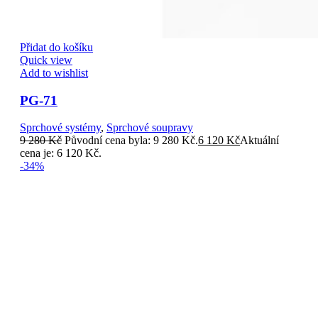
Přidat do košíku
Quick view
Add to wishlist
PG-71
Sprchové systémy
,
Sprchové soupravy
9 280
Kč
Původní cena byla: 9 280 Kč.
6 120
Kč
Aktuální
cena je: 6 120 Kč.
-34%