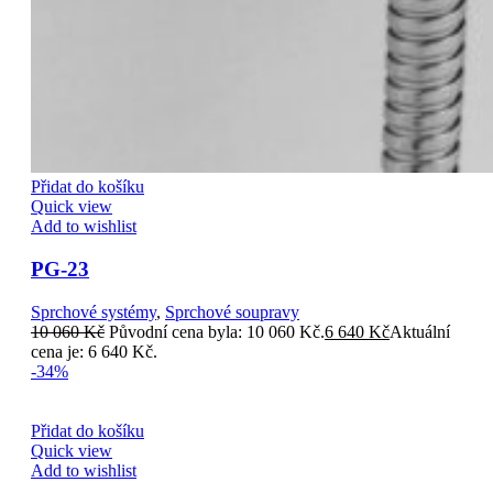
Přidat do košíku
Quick view
Add to wishlist
PG-23
Sprchové systémy
,
Sprchové soupravy
10 060
Kč
Původní cena byla: 10 060 Kč.
6 640
Kč
Aktuální
cena je: 6 640 Kč.
-34%
Přidat do košíku
Quick view
Add to wishlist