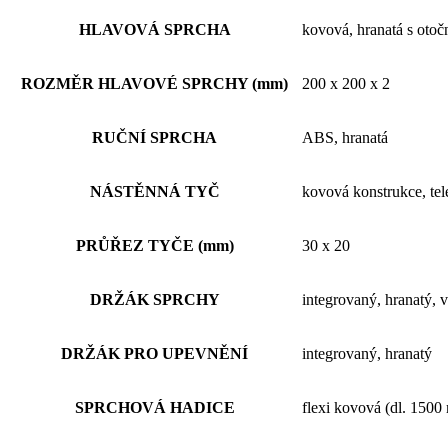
HLAVOVÁ SPRCHA
kovová, hranatá s oto
ROZMĚR HLAVOVÉ SPRCHY (mm)
200 x 200 x 2
RUČNÍ SPRCHA
ABS, hranatá
NÁSTĚNNÁ TYČ
kovová konstrukce, tel
PRŮŘEZ TYČE (mm)
30 x 20
DRŽÁK SPRCHY
integrovaný, hranatý, 
DRŽÁK PRO UPEVNĚNÍ
integrovaný, hranatý
SPRCHOVÁ HADICE
flexi kovová (dl. 150