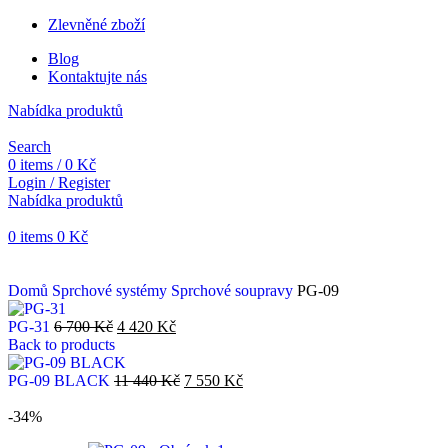
Zlevněné zboží
Blog
Kontaktujte nás
Nabídka produktů
Search
0
items
/
0
Kč
Login / Register
Nabídka produktů
0
items
0
Kč
Objednávky vytvořené během vánočních svátků budou vyřizovány od 
Domů
Sprchové systémy
Sprchové soupravy
PG-09
PG-31
6 700
Kč
4 420
Kč
Back to products
PG-09 BLACK
11 440
Kč
7 550
Kč
-34%