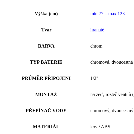
Výška (cm)
min.77 – max.123
Tvar
hranaté
BARVA
chrom
TYP BATERIE
chromová, dvoucestná t
PRŮMĚR PŘIPOJENÍ
1/2"
MONTÁŽ
na zeď, rozteč ventilů
PŘEPÍNAČ VODY
chromový, dvoucestný v
MATERIÁL
kov / ABS