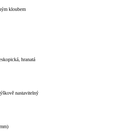
čným kloubem
eskopická, hranatá
výškově nastavitelný
0 mm)