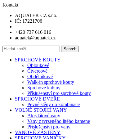
Kontakt
AQUATEK CZ s.r.o.
IČ: 17221706
+420 737 616 016
aquatek@aquatek.cz
Search
SPRCHOVÉ KOUTY
Obloukové
Čtvercové
Obdélníkové
Walk-in sprchové kouty
Sprchové kabiny
Příslušenství pro sprchové kouty
SPRCHOVÉ DVEŘE
Pevné stěny do kombinace
VOLNĚ STOJÍCÍ VANY
Akrylátové vany
Vany z tvrzeného litého kamene
Příslušenství pro vany
VANOVÉ ZÁSTĚNY
SPRCHOVÉ VANIČKY