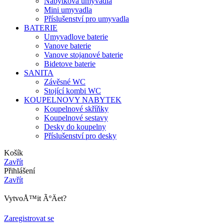
Nábytková umyvadla
Mini umyvadla
Příslušenství pro umyvadla
BATERIE
Umyvadlove baterie
Vanove baterie
Vanove stojanové baterie
Bidetove baterie
SANITA
Závěsné WC
Stojící kombi WC
KOUPELNOVY NABYTEK
Koupelnové skříňky
Koupelnové sestavy
Desky do koupelny
Příslušenství pro desky
Košík
Zavřít
Přihlášení
Zavřít
VytvoÅ™it ÃºÄet?
Zaregistrovat se