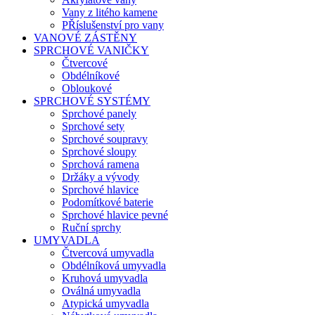
Vany z litého kamene
PŘíslušenství pro vany
VANOVÉ ZÁSTĚNY
SPRCHOVÉ VANIČKY
Čtvercové
Obdélníkové
Obloukové
SPRCHOVÉ SYSTÉMY
Sprchové panely
Sprchové sety
Sprchové soupravy
Sprchové sloupy
Sprchová ramena
Držáky a vývody
Sprchové hlavice
Podomítkové baterie
Sprchové hlavice pevné
Ruční sprchy
UMYVADLA
Čtvercová umyvadla
Obdélníková umyvadla
Kruhová umyvadla
Oválná umyvadla
Atypická umyvadla