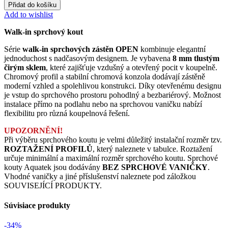
Přidat do košíku
Add to wishlist
Walk-in sprchový kout
Série
walk-in sprchových zástěn OPEN
kombinuje elegantní
jednoduchost s nadčasovým designem. Je vybavena
8 mm tlustým
čirým sklem
, které zajišťuje vzdušný a otevřený pocit v koupelně.
Chromový profil a stabilní chromová konzola dodávají zástěně
moderní vzhled a spolehlivou konstrukci. Díky otevřenému designu
je vstup do sprchového prostoru pohodlný a bezbariérový. Možnost
instalace přímo na podlahu nebo na sprchovou vaničku nabízí
flexibilitu pro různá koupelnová řešení.
UPOZORNĚNÍ!
Při výběru sprchového koutu je velmi důležitý instalační rozměr tzv.
ROZTAŽENÍ PROFILŮ
, který naleznete v tabulce. Roztažení
určuje minimální a maximální rozměr sprchového koutu. Sprchové
kouty Aquatek jsou dodávány
BEZ SPRCHOVÉ VANIČKY
.
Vhodné vaničky a jiné příslušenství naleznete pod záložkou
SOUVISEJÍCÍ PRODUKTY.
Súvisiace produkty
-34%