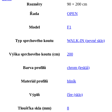
Rozměry
90 × 200 cm
Řada
OPEN
Model
F1
Typ sprchového koutu
WALK-IN (pevné sklo)
Výška sprchového koutu (cm)
200
Barva profilů
chrom (lesklá)
Materiál profilů
hliník
Výplň
číre (sklo)
Tloušťka skla (mm)
8