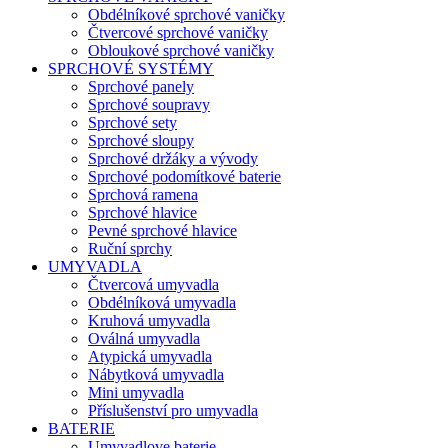
Obdélníkové sprchové vaničky
Čtvercové sprchové vaničky
Obloukové sprchové vaničky
SPRCHOVÉ SYSTÉMY
Sprchové panely
Sprchové soupravy
Sprchové sety
Sprchové sloupy
Sprchové držáky a vývody
Sprchové podomítkové baterie
Sprchová ramena
Sprchové hlavice
Pevné sprchové hlavice
Ruční sprchy
UMYVADLA
Čtvercová umyvadla
Obdélníková umyvadla
Kruhová umyvadla
Oválná umyvadla
Atypická umyvadla
Nábytková umyvadla
Mini umyvadla
Příslušenství pro umyvadla
BATERIE
Umyvadlove baterie