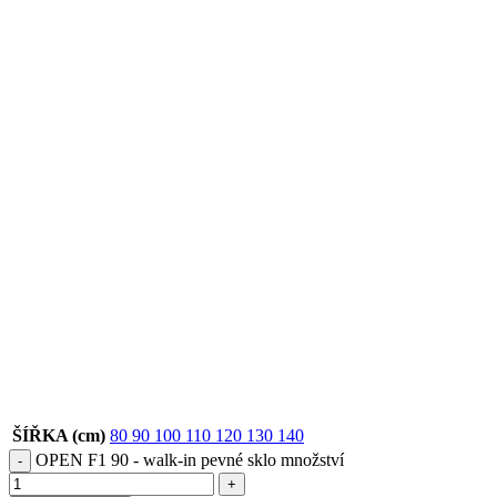
ŠÍŘKA (cm)
80
90
100
110
120
130
140
OPEN F1 90 - walk-in pevné sklo množství