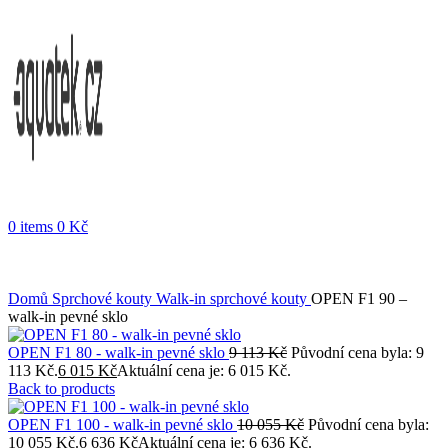
0
items
0
Kč
Objednávky vytvořené během vánočních svátků budou vyřizovány
od 7. 1. 2026. Děkujeme za pochopení a přejeme vám krásné
svátky.
Domů
Sprchové kouty
Walk-in sprchové kouty
OPEN F1 90 –
walk-in pevné sklo
OPEN F1 80 - walk-in pevné sklo
9 113
Kč
Původní cena byla: 9
113 Kč.
6 015
Kč
Aktuální cena je: 6 015 Kč.
Back to products
OPEN F1 100 - walk-in pevné sklo
10 055
Kč
Původní cena byla:
10 055 Kč.
6 636
Kč
Aktuální cena je: 6 636 Kč.