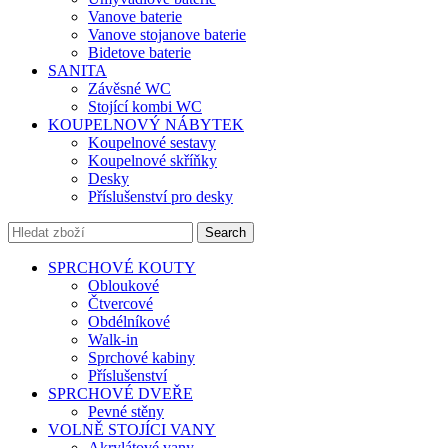
Vanove baterie
Vanove stojanove baterie
Bidetove baterie
SANITA
Závěsné WC
Stojící kombi WC
KOUPELNOVÝ NÁBYTEK
Koupelnové sestavy
Koupelnové skříňky
Desky
Příslušenství pro desky
Search
SPRCHOVÉ KOUTY
Obloukové
Čtvercové
Obdélníkové
Walk-in
Sprchové kabiny
Příslušenství
SPRCHOVÉ DVEŘE
Pevné stěny
VOLNĚ STOJÍCI VANY
Akrylátové vany