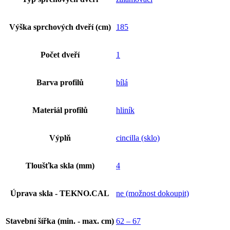
Výška sprchových dveří (cm)
185
Počet dveří
1
Barva profilů
bílá
Materiál profilů
hliník
Výplň
cincilla (sklo)
Tloušťka skla (mm)
4
Úprava skla - TEKNO.CAL
ne (možnost dokoupit)
Stavební šířka (min. - max. cm)
62 – 67