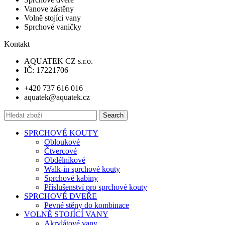
Vanove zástěny
Volně stojíci vany
Sprchové vaničky
Kontakt
AQUATEK CZ s.r.o.
IČ: 17221706
+420 737 616 016
aquatek@aquatek.cz
Search
SPRCHOVÉ KOUTY
Obloukové
Čtvercové
Obdélníkové
Walk-in sprchové kouty
Sprchové kabiny
Příslušenství pro sprchové kouty
SPRCHOVÉ DVEŘE
Pevné stěny do kombinace
VOLNĚ STOJÍCÍ VANY
Akrylátové vany