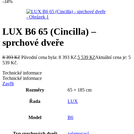
-34%
LUX B6 65 (Cincilla) –
sprchové dveře
8 393
Kč
Původní cena byla: 8 393 Kč.
5 539
Kč
Aktuální cena je: 5
539 Kč.
Technické informace
Technické informace
Zavřít
Rozměry
65 × 185 cm
Řada
LUX
Model
B6
Typ sprchových dveří
zalamovací