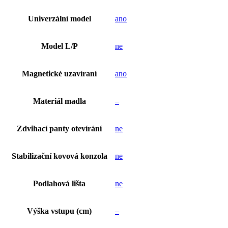
Univerzální model
ano
Model L/P
ne
Magnetické uzavíraní
ano
Materiál madla
–
Zdvihací panty otevírání
ne
Stabilizační kovová konzola
ne
Podlahová lišta
ne
Výška vstupu (cm)
–