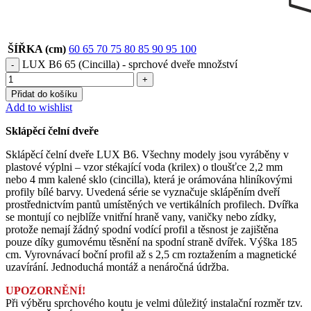
ŠÍŘKA (cm)
60
65
70
75
80
85
90
95
100
LUX B6 65 (Cincilla) - sprchové dveře množství
Přidat do košíku
Add to wishlist
Sklápěcí čelní dveře
Sklápěcí čelní dveře LUX B6. Všechny modely jsou vyráběny v
plastové výplni – vzor stékající voda (krilex) o tloušťce 2,2 mm
nebo 4 mm kalené sklo (cincilla), která je orámována hliníkovými
profily bílé barvy. Uvedená série se vyznačuje sklápěním dveří
prostřednictvím pantů umístěných ve vertikálních profilech. Dvířka
se montují co nejblíže vnitřní hraně vany, vaničky nebo zídky,
protože nemají žádný spodní vodící profil a těsnost je zajištěna
pouze díky gumovému těsnění na spodní straně dvířek. Výška 185
cm. Vyrovnávací boční profil až s 2,5 cm roztažením a magnetické
uzavírání. Jednoduchá montáž a nenáročná údržba.
UPOZORNĚNÍ!
Při výběru sprchového koutu je velmi důležitý instalační rozměr tzv.