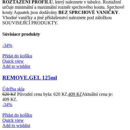
ROZTAŽENÍ PROFILŮ
, který naleznete v tabulce. Roztažení
určuje minimální a maximální rozměr sprchového koutu. Sprchové
kouty Aquatek jsou dodávány
BEZ SPRCHOVÉ VANIČKY
.
Vhodné vaničky a jiné příslušenství naleznete pod záložkou
SOUVISEJÍCÍ PRODUKTY.
Súvisiace produkty
-34%
Přidat do košíku
Quick view
Add to wishlist
REMOVE.GEL 125ml
Údržba skla
620
Kč
Původní cena byla: 620 Kč.
409
Kč
Aktuální cena je:
409 Kč.
-34%
Přidat do košíku
Quick view
Add to wishlist