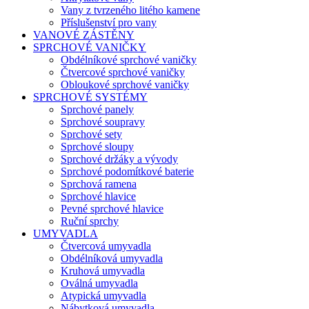
Vany z tvrzeného litého kamene
Příslušenství pro vany
VANOVÉ ZÁSTĚNY
SPRCHOVÉ VANIČKY
Obdélníkové sprchové vaničky
Čtvercové sprchové vaničky
Obloukové sprchové vaničky
SPRCHOVÉ SYSTÉMY
Sprchové panely
Sprchové soupravy
Sprchové sety
Sprchové sloupy
Sprchové držáky a vývody
Sprchové podomítkové baterie
Sprchová ramena
Sprchové hlavice
Pevné sprchové hlavice
Ruční sprchy
UMYVADLA
Čtvercová umyvadla
Obdélníková umyvadla
Kruhová umyvadla
Oválná umyvadla
Atypická umyvadla
Nábytková umyvadla