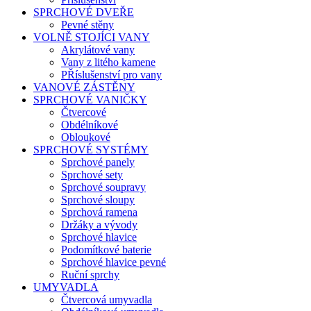
SPRCHOVÉ DVEŘE
Pevné stěny
VOLNĚ STOJÍCI VANY
Akrylátové vany
Vany z litého kamene
PŘíslušenství pro vany
VANOVÉ ZÁSTĚNY
SPRCHOVÉ VANIČKY
Čtvercové
Obdélníkové
Obloukové
SPRCHOVÉ SYSTÉMY
Sprchové panely
Sprchové sety
Sprchové soupravy
Sprchové sloupy
Sprchová ramena
Držáky a vývody
Sprchové hlavice
Podomítkové baterie
Sprchové hlavice pevné
Ruční sprchy
UMYVADLA
Čtvercová umyvadla