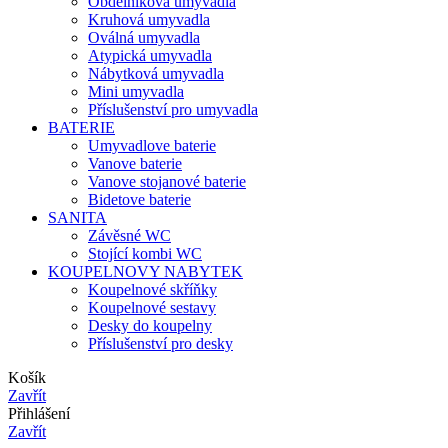
Obdélníková umyvadla
Kruhová umyvadla
Oválná umyvadla
Atypická umyvadla
Nábytková umyvadla
Mini umyvadla
Příslušenství pro umyvadla
BATERIE
Umyvadlove baterie
Vanove baterie
Vanove stojanové baterie
Bidetove baterie
SANITA
Závěsné WC
Stojící kombi WC
KOUPELNOVY NABYTEK
Koupelnové skříňky
Koupelnové sestavy
Desky do koupelny
Příslušenství pro desky
Košík
Zavřít
Přihlášení
Zavřít