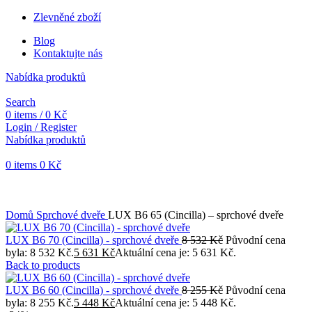
Zlevněné zboží
Blog
Kontaktujte nás
Nabídka produktů
Search
0
items
/
0
Kč
Login / Register
Nabídka produktů
0
items
0
Kč
Objednávky vytvořené během vánočních svátků budou vyřizovány
od 7. 1. 2026. Děkujeme za pochopení a přejeme vám krásné
svátky.
Domů
Sprchové dveře
LUX B6 65 (Cincilla) – sprchové dveře
LUX B6 70 (Cincilla) - sprchové dveře
8 532
Kč
Původní cena
byla: 8 532 Kč.
5 631
Kč
Aktuální cena je: 5 631 Kč.
Back to products
LUX B6 60 (Cincilla) - sprchové dveře
8 255
Kč
Původní cena
byla: 8 255 Kč.
5 448
Kč
Aktuální cena je: 5 448 Kč.