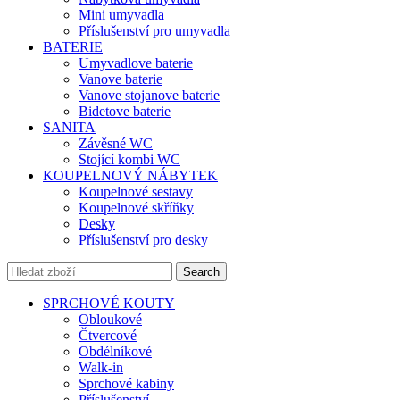
Mini umyvadla
Příslušenství pro umyvadla
BATERIE
Umyvadlove baterie
Vanove baterie
Vanove stojanove baterie
Bidetove baterie
SANITA
Závěsné WC
Stojící kombi WC
KOUPELNOVÝ NÁBYTEK
Koupelnové sestavy
Koupelnové skříňky
Desky
Příslušenství pro desky
Search
SPRCHOVÉ KOUTY
Obloukové
Čtvercové
Obdélníkové
Walk-in
Sprchové kabiny
Příslušenství