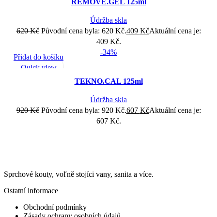
REMOVE.GEL 125ml
Údržba skla
620
Kč
Původní cena byla: 620 Kč.
409
Kč
Aktuální cena je:
409 Kč.
-34%
Přidat do košíku
Quick view
Add to wishlist
TEKNO.CAL 125ml
Údržba skla
920
Kč
Původní cena byla: 920 Kč.
607
Kč
Aktuální cena je:
607 Kč.
Sprchové kouty, voľně stojíci vany, sanita a více.
Ostatní informace
Obchodní podmínky
Zásady ochrany osobních údajů