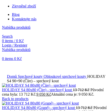
Zlevněné zboží
Blog
Kontaktujte nás
Nabídka produktů
Search
0
items
/
0
Kč
Login / Register
Nabídka produktů
0
items
0
Kč
Objednávky vytvořené během vánočních svátků budou vyřizovány
od 7. 1. 2026. Děkujeme za pochopení a přejeme vám krásné
svátky.
Domů
Sprchové kouty
Obloukové sprchové kouty
HOLIDAY
S4 90×90 (Číre) – sprchový kout
HOLIDAY S4 80x80 (Číre) - sprchový kout
13 712
Kč
Původní
cena byla: 13 712 Kč.
9 050
Kč
Aktuální cena je: 9 050 Kč.
Back to products
HOLIDAY S4 80x80 (Grapé) - sprchový kout
13 712
Kč
Původní