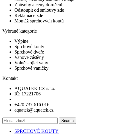
Způsoby a ceny doručení
Odstoupit od smlouvy zde
Reklamace zde
Montáž sprchových koutů
Vybrané kategorie
Výplne
Sprchové kouty
Sprchové dveře
Vanove zástěny
Volně stojíci vany
Sprchové vaničky
Kontakt
AQUATEK CZ s.r.o.
IČ: 17221706
+420 737 616 016
aquatek@aquatek.cz
Search
SPRCHOVÉ KOUTY