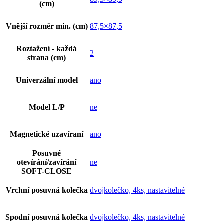
(cm)
Vnější rozměr min. (cm)
87,5×87,5
Roztažení - každá
2
strana (cm)
Univerzální model
ano
Model L/P
ne
Magnetické uzavíraní
ano
Posuvné
otevírání/zavírání
ne
SOFT-CLOSE
Vrchní posuvná kolečka
dvojkolečko, 4ks, nastavitelné
Spodní posuvná kolečka
dvojkolečko, 4ks, nastavitelné