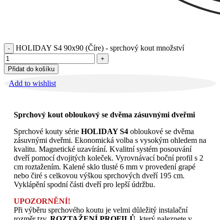
HOLIDAY S4 90x90 (Číre) - sprchový kout množství
Přidat do košíku
Add to wishlist
Sprchový kout obloukový se dvěma zásuvnými dveřmi
Sprchové kouty série
HOLIDAY S4
obloukové se dvěma
zásuvnými dveřmi. Ekonomická volba s vysokým ohledem na
kvalitu. Magnetické uzavírání. Kvalitní systém posouvání
dveří pomocí dvojitých koleček. Vyrovnávací boční profil s 2
cm roztažením. Kalené sklo tlusté 6 mm v provedení grapé
nebo čiré s celkovou výškou sprchových dveří 195 cm.
Vyklápění spodní části dveří pro lepší údržbu.
UPOZORNĚNÍ!
Při výběru sprchového koutu je velmi důležitý instalační
rozměr tzv.
ROZTAŽENÍ PROFILŮ
, který naleznete v