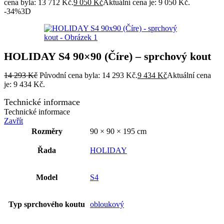
cena byla: 13 712 Kč.
9 050
Kč
Aktuální cena je: 9 050 Kč.
-34%
3D
HOLIDAY S4 90×90 (Číre) – sprchový kout
14 293
Kč
Původní cena byla: 14 293 Kč.
9 434
Kč
Aktuální cena
je: 9 434 Kč.
Technické informace
Technické informace
Zavřít
Rozměry
90 × 90 × 195 cm
Řada
HOLIDAY
Model
S4
Typ sprchového koutu
obloukový