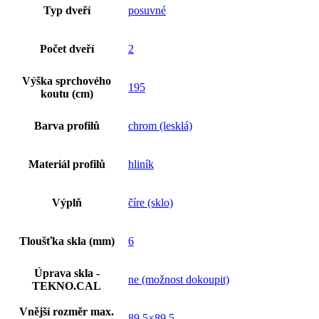
Typ dveří
posuvné
Počet dveří
2
Výška sprchového
195
koutu (cm)
Barva profilů
chrom (lesklá)
Materiál profilů
hliník
Výplň
číre (sklo)
Tloušťka skla (mm)
6
Úprava skla -
ne (možnost dokoupit)
TEKNO.CAL
Vnější rozměr max.
89,5×89,5