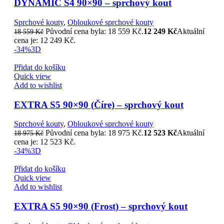
DYNAMIC S4 90×90 – sprchový kout
Sprchové kouty
,
Obloukové sprchové kouty
Původní cena byla: 18 559 Kč.
12 249
Kč
Aktuální
18 559
Kč
cena je: 12 249 Kč.
-34%
3D
Přidat do košíku
Quick view
Add to wishlist
EXTRA S5 90×90 (Číre) – sprchový kout
Sprchové kouty
,
Obloukové sprchové kouty
Původní cena byla: 18 975 Kč.
12 523
Kč
Aktuální
18 975
Kč
cena je: 12 523 Kč.
-34%
3D
Přidat do košíku
Quick view
Add to wishlist
EXTRA S5 90×90 (Frost) – sprchový kout