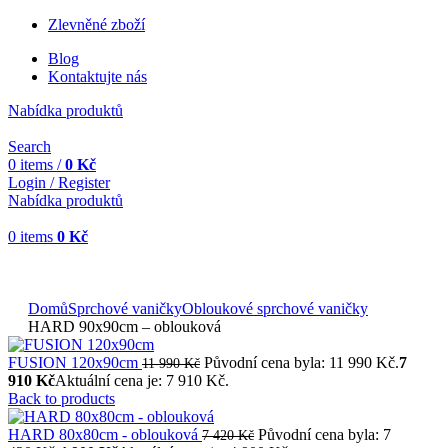
Zlevněné zboží
Blog
Kontaktujte nás
Nabídka produktů
Search
0
items
/
0
Kč
Login / Register
Nabídka produktů
0
items
0
Kč
Objednávky vytvořené během vánočních svátků budou vyřizovány
od 7. 1. 2026. Děkujeme za pochopení a přejeme vám krásné
svátky.
Domů
Sprchové vaničky
Obloukové sprchové vaničky
HARD 90x90cm – oblouková
FUSION 120x90cm
Původní cena byla: 11 990 Kč.
7
11 990
Kč
910
Kč
Aktuální cena je: 7 910 Kč.
Back to products
HARD 80x80cm - oblouková
Původní cena byla: 7
7 420
Kč