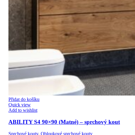
Přidat do košíku
Quick view
Add to wishlist
ABILITY S4 90×90 (Matné) – sprchový kout
Sprchové kouty
,
Obloukové sprchové kouty