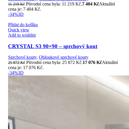
Původní cena byla: 11 219 Kč.
7 404
Kč
Aktuální
11 219
Kč
cena je: 7 404 Kč.
-34%
3D
Přidat do košíku
Quick view
Add to wishlist
CRYSTAL S3 90×90 – sprchový kout
Sprchové kouty
,
Obloukové sprchové kouty
Původní cena byla: 25 872 Kč.
17 076
Kč
Aktuální
25 872
Kč
cena je: 17 076 Kč.
-34%
3D