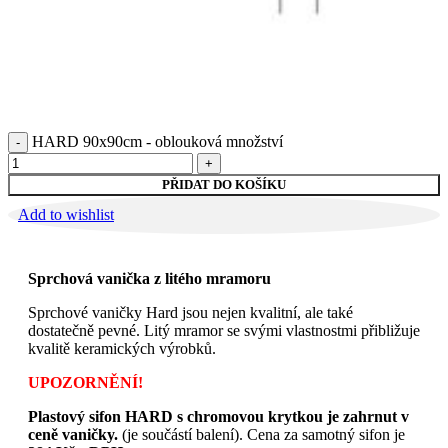
HARD 90x90cm - oblouková množství
PŘIDAT DO KOŠÍKU
Add to wishlist
Sprchová vanička z litého mramoru
Sprchové vaničky Hard jsou nejen kvalitní, ale také
dostatečně pevné. Litý mramor se svými vlastnostmi přibližuje
kvalitě keramických výrobků.
UPOZORNĚNÍ!
Plastový sifon HARD s chromovou krytkou je zahrnut v
ceně vaničky.
(je součástí balení). Cena za samotný sifon je