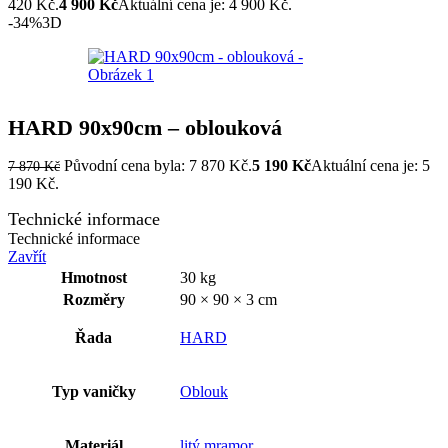
420 Kč.
4 900
Kč
Aktuální cena je: 4 900 Kč.
-34%
3D
HARD 90x90cm – oblouková
Původní cena byla: 7 870 Kč.
5 190
Kč
Aktuální cena je: 5
7 870
Kč
190 Kč.
Technické informace
Technické informace
Zavřít
Hmotnost
30 kg
Rozměry
90 × 90 × 3 cm
Řada
HARD
Typ vaničky
Oblouk
Materiál
litý mramor