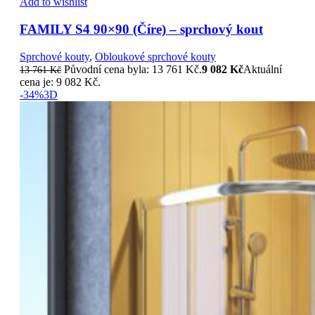
Add to wishlist
FAMILY S4 90×90 (Číre) – sprchový kout
Sprchové kouty
,
Obloukové sprchové kouty
Původní cena byla: 13 761 Kč.
9 082
Kč
Aktuální
13 761
Kč
cena je: 9 082 Kč.
-34%
3D