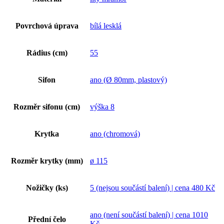
Povrchová úprava
bílá lesklá
Rádius (cm)
55
Sifon
ano (Ø 80mm, plastový)
Rozměr sifonu (cm)
výška 8
Krytka
ano (chromová)
Rozměr krytky (mm)
ø 115
Nožičky (ks)
5 (nejsou součástí balení) | cena 480 Kč
ano (není součástí balení) | cena 1010
Přední čelo
Kč