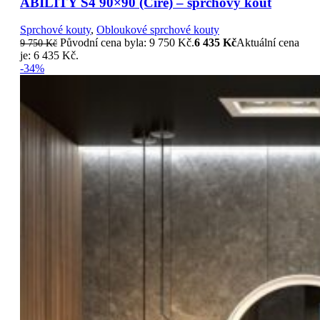
ABILITY S4 90×90 (Číre) – sprchový kout
Sprchové kouty
,
Obloukové sprchové kouty
Původní cena byla: 9 750 Kč.
6 435
Kč
Aktuální cena
9 750
Kč
je: 6 435 Kč.
-34%