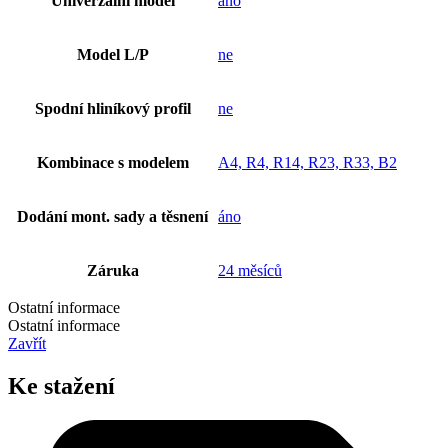
Univerzální model
ano
Model L/P
ne
Spodní hliníkový profil
ne
Kombinace s modelem
A4, R4, R14, R23, R33, B2
Dodání mont. sady a těsnení
áno
Záruka
24 měsíců
Ostatní informace
Ostatní informace
Zavřít
Ke stažení