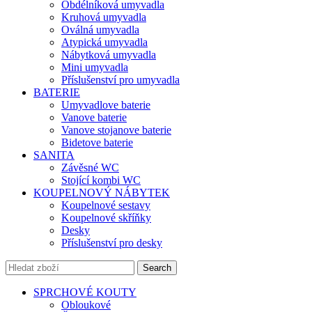
Obdélníková umyvadla
Kruhová umyvadla
Oválná umyvadla
Atypická umyvadla
Nábytková umyvadla
Mini umyvadla
Příslušenství pro umyvadla
BATERIE
Umyvadlove baterie
Vanove baterie
Vanove stojanove baterie
Bidetove baterie
SANITA
Závěsné WC
Stojící kombi WC
KOUPELNOVÝ NÁBYTEK
Koupelnové sestavy
Koupelnové skříňky
Desky
Příslušenství pro desky
Search
SPRCHOVÉ KOUTY
Obloukové