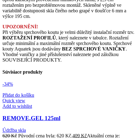
roztažením pro bezproblémovou montáž. Skleněné výplně ve
variabilitě dostupnosti skla čirého nebo grapé v tloušťce 6 mm a
výšce 195 cm.
UPOZORNĚNÍ!
Při výběru sprchového koutu je velmi důležitý instalační rozměr tzv.
ROZTAŽENÍ PROFILŮ
, který naleznete v tabulce. Roztažení
určuje minimální a maximální rozměr sprchového koutu. Sprchové
kouty Aquatek jsou dodávány
BEZ SPRCHOVÉ VANIČKY
.
Vhodné vaničky a jiné příslušenství naleznete pod záložkou
SOUVISEJÍCÍ PRODUKTY.
Súvisiace produkty
-34%
Přidat do košíku
Quick view
Add to wishlist
REMOVE.GEL 125ml
Údržba skla
620
Kč
Původní cena byla: 620 Kč.
409
Kč
Aktuální cena je: