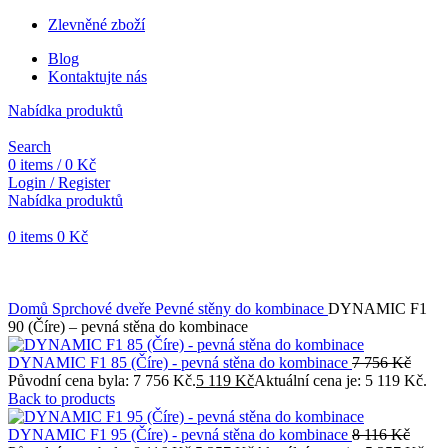
Zlevněné zboží
Blog
Kontaktujte nás
Nabídka produktů
Search
0
items
/
0
Kč
Login / Register
Nabídka produktů
0
items
0
Kč
Objednávky vytvořené během vánočních svátků budou vyřizovány
od 7. 1. 2026. Děkujeme za pochopení a přejeme vám krásné
svátky.
Domů
Sprchové dveře
Pevné stěny do kombinace
DYNAMIC F1
90 (Číre) – pevná stěna do kombinace
DYNAMIC F1 85 (Číre) - pevná stěna do kombinace
7 756
Kč
Původní cena byla: 7 756 Kč.
5 119
Kč
Aktuální cena je: 5 119 Kč.
Back to products
DYNAMIC F1 95 (Číre) - pevná stěna do kombinace
8 116
Kč