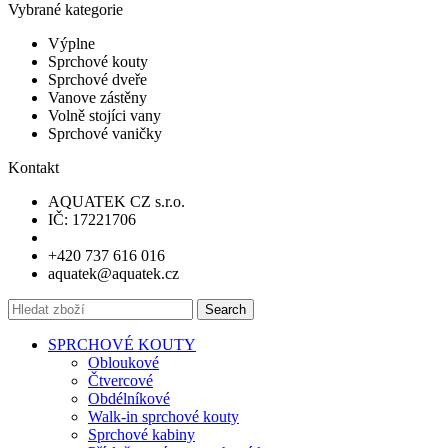
Vybrané kategorie
Výplne
Sprchové kouty
Sprchové dveře
Vanove zástěny
Volně stojíci vany
Sprchové vaničky
Kontakt
AQUATEK CZ s.r.o.
IČ: 17221706
+420 737 616 016
aquatek@aquatek.cz
Search
SPRCHOVÉ KOUTY
Obloukové
Čtvercové
Obdélníkové
Walk-in sprchové kouty
Sprchové kabiny