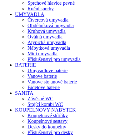
Sprchové hlavice pevné
Ruční sprchy
UMYVADLA
Čtvercová umyvadla
Obdélníková umyvadla
Kruhová umyvadla
Oválná umyvadla
Atypická umyvadla
Nábytková umyvadla
Mini umyvadla
Příslušenství pro umyvadla
BATERIE
Umyvadlove baterie
Vanove baterie
Vanove stojanové baterie
Bidetove baterie
SANITA
Závěsné WC
Stojící kombi WC
KOUPELNOVY NABYTEK
Koupelnové skříňky
Koupelnové sestavy
Desky do koupelny
Příslušenství pro desky