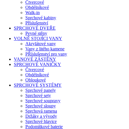
Čtvercové
Obdélníkové
Walk-in
Sprchové kabiny
Příslušenství
SPRCHOVÉ DVEŘE
Pevné stěny
VOLNĚ STOJÍCI VANY
Akrylátové vany
Vany z litého kamene
PŘíslušenství pro vany
VANOVÉ ZÁSTĚNY
SPRCHOVÉ VANIČKY
Čtvercové
Obdélníkové
Obloukové
SPRCHOVÉ SYSTÉMY
Sprchové panely
Sprchové sety
Sprchové soupravy
Sprchové sloupy
Sprchová ramena
Držáky a vývody
Sprchové hlavice
Podomítkové baterie