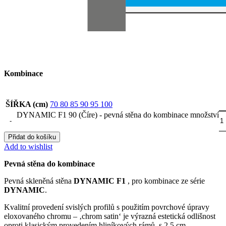
Kombinace
ŠÍŘKA (cm)
70
80
85
90
95
100
DYNAMIC F1 90 (Číre) - pevná stěna do kombinace množství
Přidat do košíku
Add to wishlist
Pevná stěna do kombinace
Pevná skleněná stěna
DYNAMIC F1
, pro kombinace ze série
DYNAMIC
.
Kvalitní provedení svislých profilů s použitím povrchové úpravy
eloxovaného chromu – ‚chrom satin‘ je výrazná estetická odlišnost
oproti klasickým provedením hliníkových rámů, s 2,5 cm