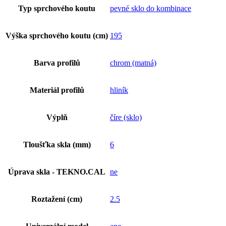
Typ sprchového koutu
pevné sklo do kombinace
Výška sprchového koutu (cm)
195
Barva profilů
chrom (matná)
Materiál profilů
hliník
Výplň
číre (sklo)
Tloušťka skla (mm)
6
Úprava skla - TEKNO.CAL
ne
Roztažení (cm)
2.5