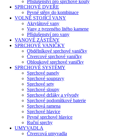
Příslušenství pro sprchové kouty
SPRCHOVÉ DVEŘE
Pevné stěny do kombinace
VOLNĚ STOJÍCÍ VANY
Akrylátové vany
Vany z tvrzeného litého kamene
Příslušenství pro vany
VANOVÉ ZÁSTĚNY
SPRCHOVÉ VANIČKY
Obdélníkové sprchové vaničky
Čtvercové sprchové vaničky
Obloukové sprchové vaničky
SPRCHOVÉ SYSTÉMY
Sprchové panely
Sprchové soupravy
Sprchové sety
Sprchové sloupy
Sprchové držáky a vývody
Sprchové podomítkové baterie
Sprchová ramena
Sprchové hlavice
Pevné sprchové hlavice
Ruční sprchy
UMYVADLA
Čtvercová umyvadla