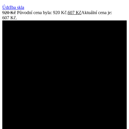
Údržba skla
920
Kč
Původní cena byla: 920 Kč.
607
Kč
Aktuální cena je:
607 Kč.
Sprchové kouty, voľně stojíci vany, sanita a
více.
Ostatní informace
Obchodní podmínky
Zásady ochrany osobních údajů
Způsoby a ceny doručení
Odstoupit od smlouvy zde
Reklamace zde
Montáž sprchových koutů
Vybrané kategorie
Výplne
Sprchové kouty
Sprchové dveře
Vanove zástěny
Volně stojíci vany