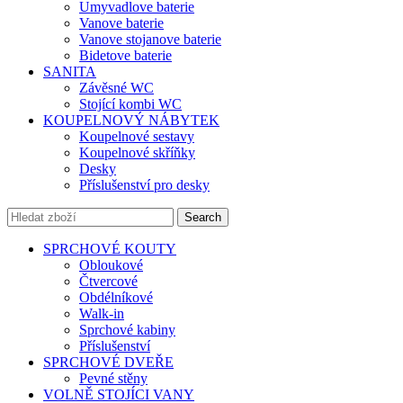
Umyvadlove baterie
Vanove baterie
Vanove stojanove baterie
Bidetove baterie
SANITA
Závěsné WC
Stojící kombi WC
KOUPELNOVÝ NÁBYTEK
Koupelnové sestavy
Koupelnové skříňky
Desky
Příslušenství pro desky
Search
SPRCHOVÉ KOUTY
Obloukové
Čtvercové
Obdélníkové
Walk-in
Sprchové kabiny
Příslušenství
SPRCHOVÉ DVEŘE
Pevné stěny
VOLNĚ STOJÍCI VANY