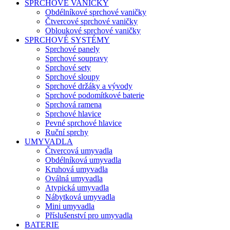
SPRCHOVÉ VANIČKY
Obdélníkové sprchové vaničky
Čtvercové sprchové vaničky
Obloukové sprchové vaničky
SPRCHOVÉ SYSTÉMY
Sprchové panely
Sprchové soupravy
Sprchové sety
Sprchové sloupy
Sprchové držáky a vývody
Sprchové podomítkové baterie
Sprchová ramena
Sprchové hlavice
Pevné sprchové hlavice
Ruční sprchy
UMYVADLA
Čtvercová umyvadla
Obdélníková umyvadla
Kruhová umyvadla
Oválná umyvadla
Atypická umyvadla
Nábytková umyvadla
Mini umyvadla
Příslušenství pro umyvadla
BATERIE