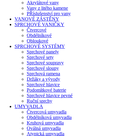
Akrylátové vany
Vany z litého kamene
PŘíslušenství pro vany
VANOVÉ ZÁSTĚNY
SPRCHOVÉ VANIČKY
Čtvercové
Obdélníkové
Obloukové
SPRCHOVÉ SYSTÉMY
Sprchové panely
Sprchové sety
Sprchové soupravy
Sprchové sloupy
Sprchová ramena
Držáky a vývody
Sprchové hlavice
Podomítkové baterie
Sprchové hlavice pevné
Ruční sprchy
UMYVADLA
Čtvercová umyvadla
Obdélníková umyvadla
Kruhová umyvadla
Oválná umyvadla
Atypická umyvadla