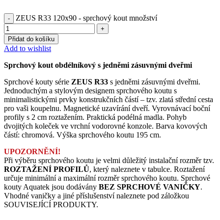
ZEUS R33 120x90 - sprchový kout množství
Přidat do košíku
Add to wishlist
Sprchový kout obdélníkový s jedněmi zásuvnými dveřmi
Sprchové kouty série
ZEUS R33
s jedněmi zásuvnými dveřmi.
Jednoduchým a stylovým designem sprchového koutu s
minimalistickými prvky konstrukčních částí – tzv. zlatá střední cesta
pro vaši koupelnu. Magnetické uzavírání dveří. Vyrovnávací boční
profily s 2 cm roztažením. Praktická podélná madla. Pohyb
dvojitých koleček ve vrchní vodorovné konzole. Barva kovových
částí: chromová. Výška sprchového koutu 195 cm.
UPOZORNĚNÍ!
Při výběru sprchového koutu je velmi důležitý instalační rozměr tzv.
ROZTAŽENÍ PROFILŮ
, který naleznete v tabulce. Roztažení
určuje minimální a maximální rozměr sprchového koutu. Sprchové
kouty Aquatek jsou dodávány
BEZ SPRCHOVÉ VANIČKY
.
Vhodné vaničky a jiné příslušenství naleznete pod záložkou
SOUVISEJÍCÍ PRODUKTY.