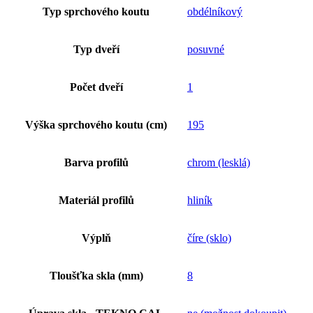
Typ sprchového koutu
obdélníkový
Typ dveří
posuvné
Počet dveří
1
Výška sprchového koutu (cm)
195
Barva profilů
chrom (lesklá)
Materiál profilů
hliník
Výplň
číre (sklo)
Tloušťka skla (mm)
8