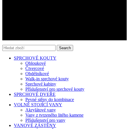
Sprchové vaničky
Kontakt
AQUATEK CZ s.r.o.
IČ: 17221706
+420 737 616 016
aquatek@aquatek.cz
Search
SPRCHOVÉ KOUTY
Obloukové
Čtvercové
Obdélníkové
Walk-in sprchové kouty
Sprchové kabiny
Příslušenství pro sprchové kouty
SPRCHOVÉ DVEŘE
Pevné stěny do kombinace
VOLNĚ STOJÍCÍ VANY
Akrylátové vany
Vany z tvrzeného litého kamene
Příslušenství pro vany
VANOVÉ ZÁSTĚNY