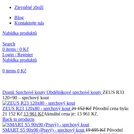
Zlevněné zboží
Blog
Kontaktujte nás
Nabídka produktů
Search
0
items
/
0
Kč
Login / Register
Nabídka produktů
0
items
0
Kč
Objednávky vytvořené během vánočních svátků budou vyřizovány
od 7. 1. 2026. Děkujeme za pochopení a přejeme vám krásné
svátky.
Domů
Sprchové kouty
Obdélníkové sprchové kouty
ZEUS R33
120×90 – sprchový kout
ZEUS R23 120x80 - sprchový kout
21 152
Kč
Původní cena byla:
21 152 Kč.
13 961
Kč
Aktuální cena je: 13 961 Kč.
Back to products
SMART S5 90x90 (Pravý) - sprchový kout
19 695
Kč
Původní