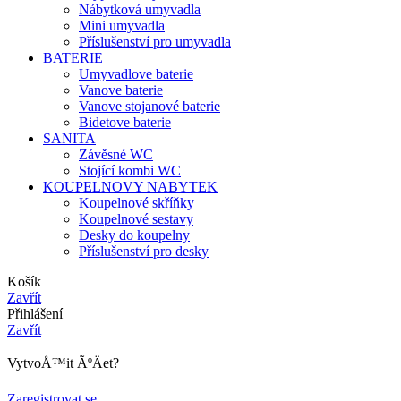
Nábytková umyvadla
Mini umyvadla
Příslušenství pro umyvadla
BATERIE
Umyvadlove baterie
Vanove baterie
Vanove stojanové baterie
Bidetove baterie
SANITA
Závěsné WC
Stojící kombi WC
KOUPELNOVY NABYTEK
Koupelnové skříňky
Koupelnové sestavy
Desky do koupelny
Příslušenství pro desky
Košík
Zavřít
Přihlášení
Zavřít
VytvoÅ™it ÃºÄet?
Zaregistrovat se