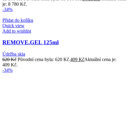
je: 8 780 Kč.
-34%
Přidat do košíku
Quick view
Add to wishlist
REMOVE.GEL 125ml
Údržba skla
620
Kč
Původní cena byla: 620 Kč.
409
Kč
Aktuální cena je:
409 Kč.
-34%