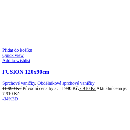
Přidat do košíku
Quick view
Add to wishlist
FUSION 120x90cm
Sprchové vaničky
,
Obdélníkové sprchové vaničky
11 990
Kč
Původní cena byla: 11 990 Kč.
7 910
Kč
Aktuální cena je:
7 910 Kč.
-34%
3D