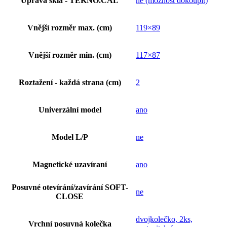
Úprava skla - TEKNO.CAL
ne (možnost dokoupit)
Vnější rozměr max. (cm)
119×89
Vnější rozměr min. (cm)
117×87
Roztažení - každá strana (cm)
2
Univerzální model
ano
Model L/P
ne
Magnetické uzavíraní
ano
Posuvné otevírání/zavírání SOFT-
ne
CLOSE
dvojkolečko, 2ks,
Vrchní posuvná kolečka