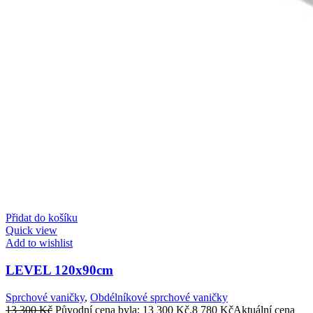
Přidat do košíku
Quick view
Add to wishlist
LEVEL 120x90cm
Sprchové vaničky
,
Obdélníkové sprchové vaničky
13 300
Kč
Původní cena byla: 13 300 Kč.
8 780
Kč
Aktuální cena