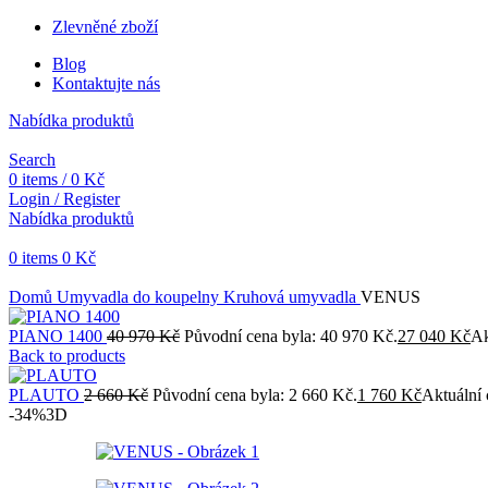
Zlevněné zboží
Blog
Kontaktujte nás
Nabídka produktů
Search
0
items
/
0
Kč
Login / Register
Nabídka produktů
0
items
0
Kč
Objednávky vytvořené během vánočních svátků budou vyřizovány od 
Domů
Umyvadla do koupelny
Kruhová umyvadla
VENUS
PIANO 1400
40 970
Kč
Původní cena byla: 40 970 Kč.
27 040
Kč
Ak
Back to products
PLAUTO
2 660
Kč
Původní cena byla: 2 660 Kč.
1 760
Kč
Aktuální 
-34%
3D