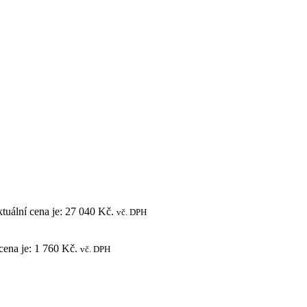
7. 1. 2026. Děkujeme za pochopení a přejeme vám krásné svátky.
tuální cena je: 27 040 Kč.
vč. DPH
cena je: 1 760 Kč.
vč. DPH