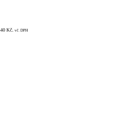
340 Kč.
vč. DPH