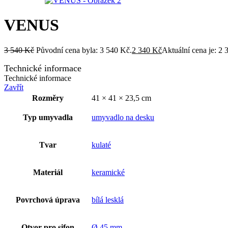
VENUS
3 540
Kč
Původní cena byla: 3 540 Kč.
2 340
Kč
Aktuální cena je: 2 
Technické informace
Technické informace
Zavřít
Rozměry
41 × 41 × 23,5 cm
Typ umyvadla
umyvadlo na desku
Tvar
kulaté
Materiál
keramické
Povrchová úprava
bílá lesklá
Otvor pro sifon
Ø 45 mm