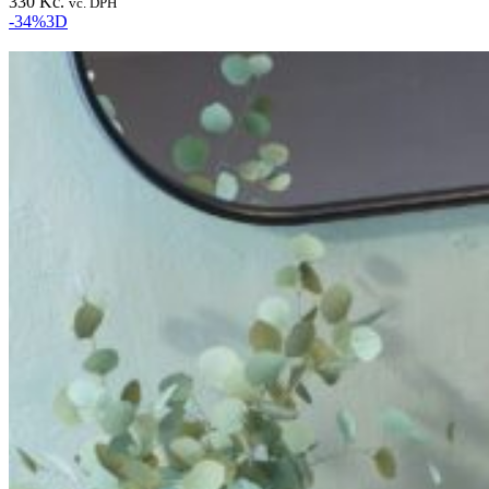
330 Kč.
vč. DPH
-34%
3D