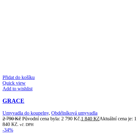
Přidat do košíku
Quick view
Add to wishlist
GRACE
Umyvadla do koupelny
,
Obdélníková umyvadla
2 790
Kč
Původní cena byla: 2 790 Kč.
1 840
Kč
Aktuální cena je: 1
840 Kč.
vč. DPH
-34%