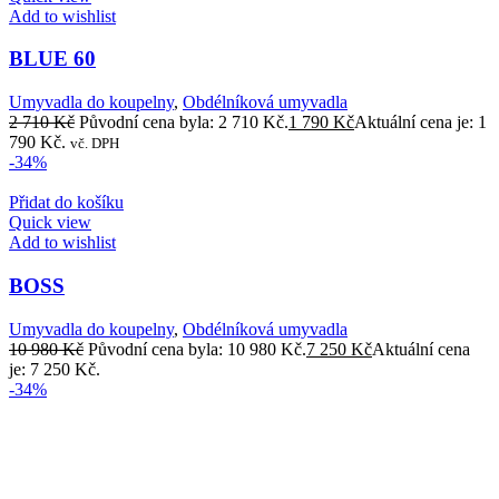
Add to wishlist
BLUE 60
Umyvadla do koupelny
,
Obdélníková umyvadla
2 710
Kč
Původní cena byla: 2 710 Kč.
1 790
Kč
Aktuální cena je: 1
790 Kč.
vč. DPH
-34%
Přidat do košíku
Quick view
Add to wishlist
BOSS
Umyvadla do koupelny
,
Obdélníková umyvadla
10 980
Kč
Původní cena byla: 10 980 Kč.
7 250
Kč
Aktuální cena
je: 7 250 Kč.
-34%