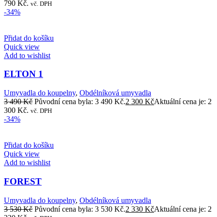
790 Kč.
vč. DPH
-34%
Přidat do košíku
Quick view
Add to wishlist
ELTON 1
Umyvadla do koupelny
,
Obdélníková umyvadla
3 490
Kč
Původní cena byla: 3 490 Kč.
2 300
Kč
Aktuální cena je: 2
300 Kč.
vč. DPH
-34%
Přidat do košíku
Quick view
Add to wishlist
FOREST
Umyvadla do koupelny
,
Obdélníková umyvadla
3 530
Kč
Původní cena byla: 3 530 Kč.
2 330
Kč
Aktuální cena je: 2