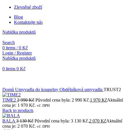
Zlevněné zboží
Blog
Kontaktujte nás
Nabídka produktů
Search
0
items
/
0
Kč
Login / Register
Nabídka produktů
0
items
0
Kč
Objednávky vytvořené během vánočních svátků budou vyřizovány
od 7. 1. 2026. Děkujeme za pochopení a přejeme vám krásné
svátky.
Domů
Umyvadla do koupelny
Obdélníková umyvadla
TRUST2
TIME2
2 990
Kč
Původní cena byla: 2 990 Kč.
1 970
Kč
Aktuální
cena je: 1 970 Kč.
vč. DPH
Back to products
BALA
3 130
Kč
Původní cena byla: 3 130 Kč.
2 070
Kč
Aktuální
cena je: 2 070 Kč.
vč. DPH