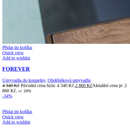
Přidat do košíku
Quick view
Add to wishlist
FOREVER
Umyvadla do koupelny
,
Obdélníková umyvadla
4 340
Kč
Původní cena byla: 4 340 Kč.
2 860
Kč
Aktuální cena je: 2
860 Kč.
vč. DPH
-34%
Přidat do košíku
Quick view
Add to wishlist