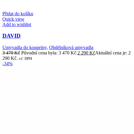
Přidat do košíku
Quick view
Add to wishlist
DAVID
Umyvadla do koupelny
,
Obdélníková umyvadla
3 470
Kč
Původní cena byla: 3 470 Kč.
2 290
Kč
Aktuální cena je: 2
290 Kč.
vč. DPH
-34%