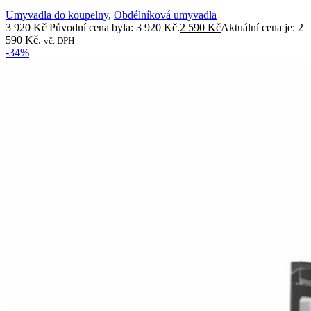
Umyvadla do koupelny
,
Obdélníková umyvadla
3 920
Kč
Původní cena byla: 3 920 Kč.
2 590
Kč
Aktuální cena je: 2
590 Kč.
vč. DPH
-34%