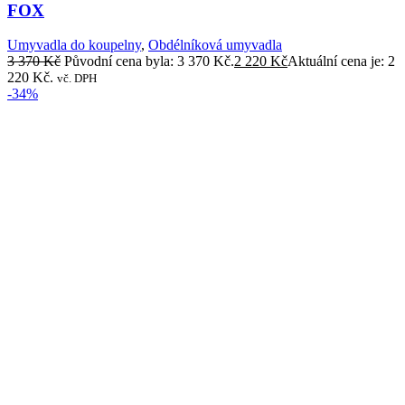
FOX
Umyvadla do koupelny
,
Obdélníková umyvadla
3 370
Kč
Původní cena byla: 3 370 Kč.
2 220
Kč
Aktuální cena je: 2
220 Kč.
vč. DPH
-34%