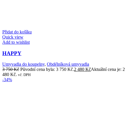
Přidat do košíku
Quick view
Add to wishlist
HAPPY
Umyvadla do koupelny
,
Obdélníková umyvadla
3 750
Kč
Původní cena byla: 3 750 Kč.
2 480
Kč
Aktuální cena je: 2
480 Kč.
vč. DPH
-34%