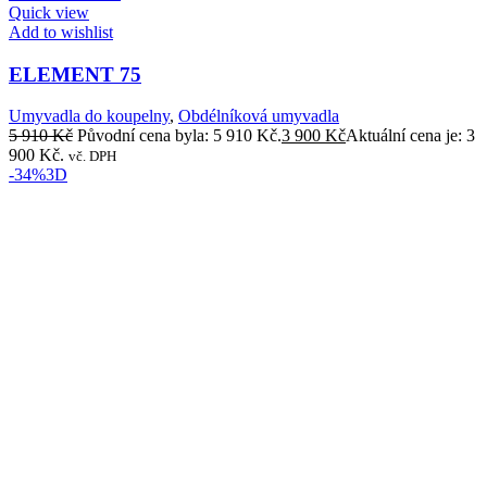
Quick view
Add to wishlist
ELEMENT 75
Umyvadla do koupelny
,
Obdélníková umyvadla
5 910
Kč
Původní cena byla: 5 910 Kč.
3 900
Kč
Aktuální cena je: 3
900 Kč.
vč. DPH
-34%
3D