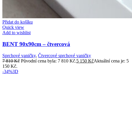
Přidat do košíku
Quick view
Add to wishlist
BENT 90x90cm – čtvercová
Sprchové vaničky
,
Čtvercové sprchové vaničky
7 810
Kč
Původní cena byla: 7 810 Kč.
5 150
Kč
Aktuální cena je: 5
150 Kč.
-34%
3D