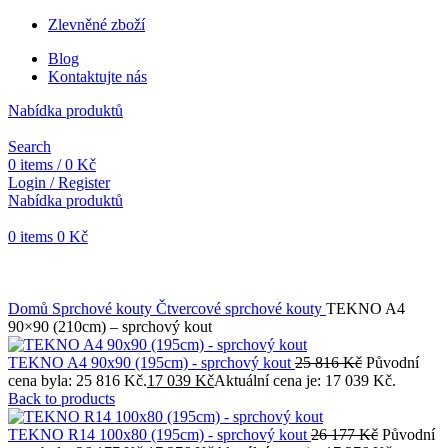
Zlevněné zboží
Blog
Kontaktujte nás
Nabídka produktů
Search
0
items
/
0
Kč
Login / Register
Nabídka produktů
0
items
0
Kč
Objednávky vytvořené během vánočních svátků budou vyřizovány
od 7. 1. 2026. Děkujeme za pochopení a přejeme vám krásné
svátky.
Domů
Sprchové kouty
Čtvercové sprchové kouty
TEKNO A4
90×90 (210cm) – sprchový kout
TEKNO A4 90x90 (195cm) - sprchový kout
25 816
Kč
Původní
cena byla: 25 816 Kč.
17 039
Kč
Aktuální cena je: 17 039 Kč.
Back to products
TEKNO R14 100x80 (195cm) - sprchový kout
26 177
Kč
Původní