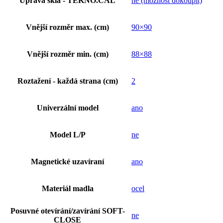
Úprava skla - TEKNO.CAL
ne (možnost dokoupit)
Vnější rozměr max. (cm)
90×90
Vnější rozměr min. (cm)
88×88
Roztažení - každá strana (cm)
2
Univerzální model
ano
Model L/P
ne
Magnetické uzavíraní
ano
Materiál madla
ocel
Posuvné otevírání/zavírání SOFT-
ne
CLOSE