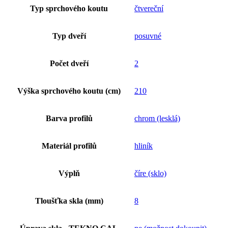
Typ sprchového koutu
čtvereční
Typ dveří
posuvné
Počet dveří
2
Výška sprchového koutu (cm)
210
Barva profilů
chrom (lesklá)
Materiál profilů
hliník
Výplň
číre (sklo)
Tloušťka skla (mm)
8