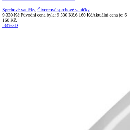
Sprchové vaničky
,
Čtvercové sprchové vaničky
9 330
Kč
Původní cena byla: 9 330 Kč.
6 160
Kč
Aktuální cena je: 6
160 Kč.
-34%
3D