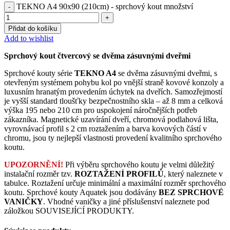
TEKNO A4 90x90 (210cm) - sprchový kout množství
Přidat do košíku
Add to wishlist
Sprchový kout čtvercový se dvěma zásuvnými dveřmi
Sprchové kouty série
TEKNO A4
se dvěma zásuvnými dveřmi, s
otevřeným systémem pohybu kol po vnější straně kovové konzoly a
luxusním hranatým provedením úchytek na dveřích. Samozřejmostí
je vyšší standard tloušťky bezpečnostního skla – až 8 mm a celková
výška 195 nebo 210 cm pro uspokojení náročnějších potřeb
zákazníka. Magnetické uzavírání dveří, chromová podlahová lišta,
vyrovnávací profil s 2 cm roztažením a barva kovových částí v
chromu, jsou ty nejlepší vlastnosti provedení kvalitního sprchového
koutu.
UPOZORNĚNÍ!
Při výběru sprchového koutu je velmi důležitý
instalační rozměr tzv.
ROZTAŽENÍ PROFILŮ
, který naleznete v
tabulce. Roztažení určuje minimální a maximální rozměr sprchového
koutu. Sprchové kouty Aquatek jsou dodávány
BEZ SPRCHOVÉ
VANIČKY
. Vhodné vaničky a jiné příslušenství naleznete pod
záložkou SOUVISEJÍCÍ PRODUKTY.