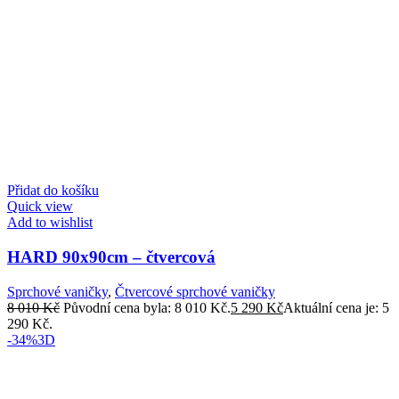
Přidat do košíku
Quick view
Add to wishlist
HARD 90x90cm – čtvercová
Sprchové vaničky
,
Čtvercové sprchové vaničky
8 010
Kč
Původní cena byla: 8 010 Kč.
5 290
Kč
Aktuální cena je: 5
290 Kč.
-34%
3D