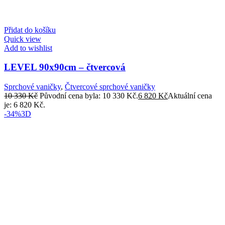
Přidat do košíku
Quick view
Add to wishlist
LEVEL 90x90cm – čtvercová
Sprchové vaničky
,
Čtvercové sprchové vaničky
10 330
Kč
Původní cena byla: 10 330 Kč.
6 820
Kč
Aktuální cena
je: 6 820 Kč.
-34%
3D