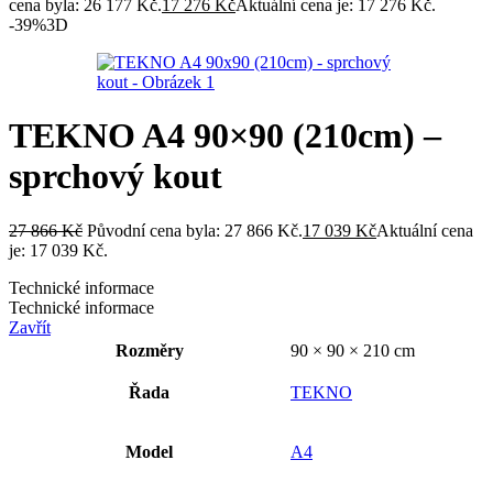
cena byla: 26 177 Kč.
17 276
Kč
Aktuální cena je: 17 276 Kč.
-39%
3D
TEKNO A4 90×90 (210cm) –
sprchový kout
27 866
Kč
Původní cena byla: 27 866 Kč.
17 039
Kč
Aktuální cena
je: 17 039 Kč.
Technické informace
Technické informace
Zavřít
Rozměry
90 × 90 × 210 cm
Řada
TEKNO
Model
A4