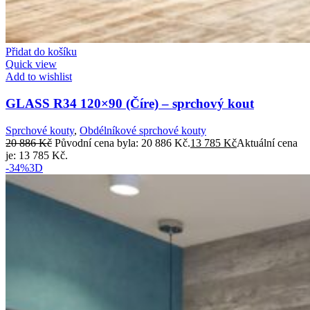
Přidat do košíku
Quick view
Add to wishlist
GLASS R34 120×90 (Číre) – sprchový kout
Sprchové kouty
,
Obdélníkové sprchové kouty
20 886
Kč
Původní cena byla: 20 886 Kč.
13 785
Kč
Aktuální cena
je: 13 785 Kč.
-34%
3D