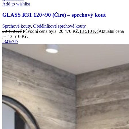
Add to wishlist
GLASS R31 120×90 (Číre) – sprchový kout
Sprchové kouty
,
Obdélníkové sprchové kouty
20 470
Kč
Původní cena byla: 20 470 Kč.
13 510
Kč
Aktuální cena
je: 13 510 Kč.
-34%
3D