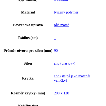
Materiál
tvrzený polymer
Povrchová úprava
bílá matná
Rádius (cm)
–
Průměr otvoru pro sifon (mm)
90
Sifon
ano (plastový)
ano (stejná jako materiál
Krytka
vaničky)
Rozměr krytky (mm)
200 x 120
Nožičky (ks)
–