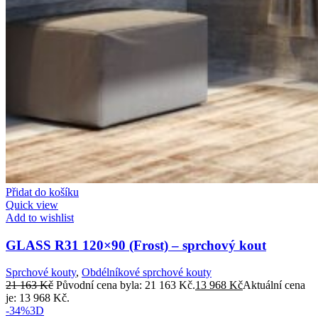
Přidat do košíku
Quick view
Add to wishlist
GLASS R31 120×90 (Frost) – sprchový kout
Sprchové kouty
,
Obdélníkové sprchové kouty
21 163
Kč
Původní cena byla: 21 163 Kč.
13 968
Kč
Aktuální cena
je: 13 968 Kč.
-34%
3D