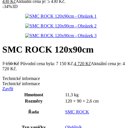
430
Kč
Aktuální cena je: 5 430 Kč.
-34%
3D
SMC ROCK 120x90cm
7 150
Kč
Původní cena byla: 7 150 Kč.
4 720
Kč
Aktuální cena je: 4
720 Kč.
Technické informace
Technické informace
Zavřít
Hmotnost
11,3 kg
Rozměry
120 × 90 × 2,6 cm
Řada
SMC ROCK
Typ vaničky
Obdélník