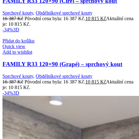
FAMILY R33 120×90 (Číre) – sprchový kout
Sprchové kouty
,
Obdélníkové sprchové kouty
16 387
Kč
Původní cena byla: 16 387 Kč.
10 815
Kč
Aktuální cena
je: 10 815 Kč.
-34%
3D
Přidat do košíku
Quick view
Add to wishlist
FAMILY R33 120×90 (Grapé) – sprchový kout
Sprchové kouty
,
Obdélníkové sprchové kouty
16 387
Kč
Původní cena byla: 16 387 Kč.
10 815
Kč
Aktuální cena
je: 10 815 Kč.
-34%
3D