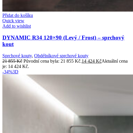
Přidat do košíku
Quick view
Add to wishlist
DYNAMIC R34 120×90 (Levý / Frost) – sprchový
kout
Sprchové kouty
,
Obdélníkové sprchové kouty
21 855
Kč
Původní cena byla: 21 855 Kč.
14 424
Kč
Aktuální cena
je: 14 424 Kč.
-34%
3D