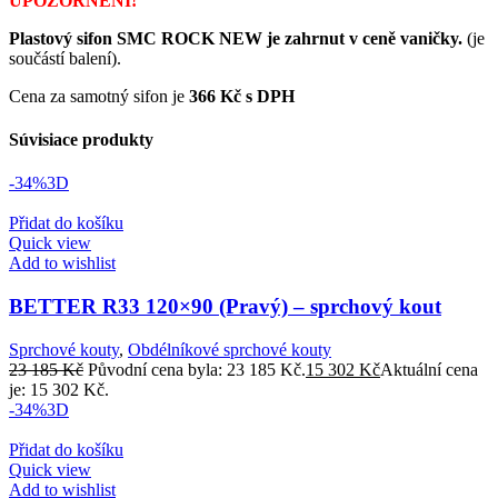
UPOZORNĚNÍ!
Plastový sifon SMC ROCK NEW je zahrnut v ceně vaničky.
(je
součástí balení).
Cena za samotný sifon je
366 Kč s DPH
Súvisiace produkty
-34%
3D
Přidat do košíku
Quick view
Add to wishlist
BETTER R33 120×90 (Pravý) – sprchový kout
Sprchové kouty
,
Obdélníkové sprchové kouty
23 185
Kč
Původní cena byla: 23 185 Kč.
15 302
Kč
Aktuální cena
je: 15 302 Kč.
-34%
3D
Přidat do košíku
Quick view
Add to wishlist