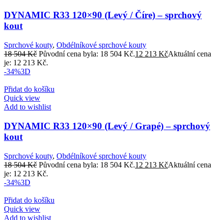
DYNAMIC R33 120×90 (Levý / Číre) – sprchový
kout
Sprchové kouty
,
Obdélníkové sprchové kouty
18 504
Kč
Původní cena byla: 18 504 Kč.
12 213
Kč
Aktuální cena
je: 12 213 Kč.
-34%
3D
Přidat do košíku
Quick view
Add to wishlist
DYNAMIC R33 120×90 (Levý / Grapé) – sprchový
kout
Sprchové kouty
,
Obdélníkové sprchové kouty
18 504
Kč
Původní cena byla: 18 504 Kč.
12 213
Kč
Aktuální cena
je: 12 213 Kč.
-34%
3D
Přidat do košíku
Quick view
Add to wishlist