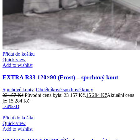
Přidat do košíku
Quick view
Add to wishlist
EXTRA R33 120×90 (Frost) – sprchový kout
Sprchové kouty
,
Obdélníkové sprchové kouty
23 157
Kč
Původní cena byla: 23 157 Kč.
15 284
Kč
Aktuální cena
je: 15 284 Kč.
-34%
3D
Přidat do košíku
Quick view
Add to wishlist