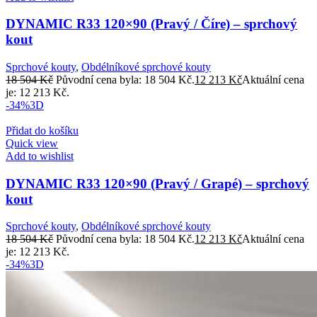
DYNAMIC R33 120×90 (Pravý / Číre) – sprchový
kout
Sprchové kouty
,
Obdélníkové sprchové kouty
18 504
Kč
Původní cena byla: 18 504 Kč.
12 213
Kč
Aktuální cena
je: 12 213 Kč.
-34%
3D
Přidat do košíku
Quick view
Add to wishlist
DYNAMIC R33 120×90 (Pravý / Grapé) – sprchový
kout
Sprchové kouty
,
Obdélníkové sprchové kouty
18 504
Kč
Původní cena byla: 18 504 Kč.
12 213
Kč
Aktuální cena
je: 12 213 Kč.
-34%
3D