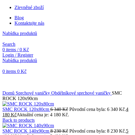
Zlevněné zboží
Blog
Kontaktujte nás
Nabídka produktů
Search
0
items
/
0
Kč
Login / Register
Nabídka produktů
0
items
0
Kč
Objednávky vytvořené během vánočních svátků budou vyřizovány
od 7. 1. 2026. Děkujeme za pochopení a přejeme vám krásné
svátky.
Domů
Sprchové vaničky
Obdélníkové sprchové vaničky
SMC
ROCK 120x90cm
SMC ROCK 120x80cm
6 340
Kč
Původní cena byla: 6 340 Kč.
4
180
Kč
Aktuální cena je: 4 180 Kč.
Back to products
SMC ROCK 140x90cm
8 230
Kč
Původní cena byla: 8 230 Kč.
5