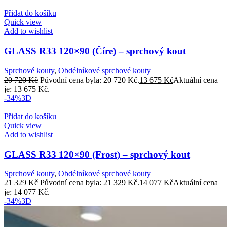
Přidat do košíku
Quick view
Add to wishlist
GLASS R33 120×90 (Číre) – sprchový kout
Sprchové kouty
,
Obdélníkové sprchové kouty
20 720
Kč
Původní cena byla: 20 720 Kč.
13 675
Kč
Aktuální cena
je: 13 675 Kč.
-34%
3D
Přidat do košíku
Quick view
Add to wishlist
GLASS R33 120×90 (Frost) – sprchový kout
Sprchové kouty
,
Obdélníkové sprchové kouty
21 329
Kč
Původní cena byla: 21 329 Kč.
14 077
Kč
Aktuální cena
je: 14 077 Kč.
-34%
3D