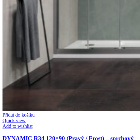
Přidat do košíku
Quick view
Add to wishlist
DYNAMIC R34 120×90 (Pravý / Frost) – sprchový