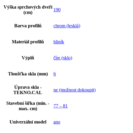
Výška sprchových dveří
190
(cm)
Barva profilů
chrom (lesklá)
Materiál profilů
hliník
Výplň
číre (sklo)
Tloušťka skla (mm)
6
Úprava skla -
ne (možnost dokoupit)
TEKNO.CAL
Stavební šířka (min. -
77 – 81
max. cm)
Univerzální model
ano