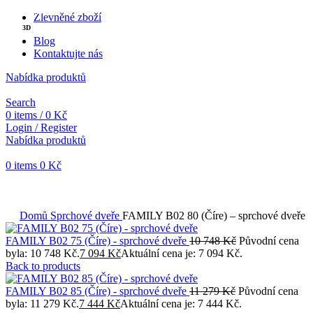
-34%
-34%
-34%
Zlevněné zboží
3D
Blog
Kontaktujte nás
Nabídka produktů
Search
0
items
/
0
Kč
Login / Register
Nabídka produktů
0
items
0
Kč
Objednávky vytvořené během vánočních svátků budou vyřizovány
od 7. 1. 2026. Děkujeme za pochopení a přejeme vám krásné
svátky.
Domů
Sprchové dveře
FAMILY B02 80 (Číre) – sprchové dveře
FAMILY B02 75 (Číre) - sprchové dveře
10 748
Kč
Původní cena
byla: 10 748 Kč.
7 094
Kč
Aktuální cena je: 7 094 Kč.
Back to products
FAMILY B02 85 (Číre) - sprchové dveře
11 279
Kč
Původní cena
byla: 11 279 Kč.
7 444
Kč
Aktuální cena je: 7 444 Kč.