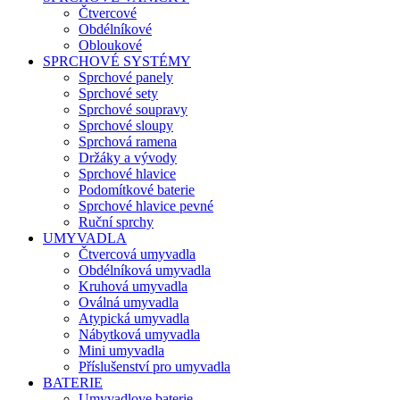
Čtvercové
Obdélníkové
Obloukové
SPRCHOVÉ SYSTÉMY
Sprchové panely
Sprchové sety
Sprchové soupravy
Sprchové sloupy
Sprchová ramena
Držáky a vývody
Sprchové hlavice
Podomítkové baterie
Sprchové hlavice pevné
Ruční sprchy
UMYVADLA
Čtvercová umyvadla
Obdélníková umyvadla
Kruhová umyvadla
Oválná umyvadla
Atypická umyvadla
Nábytková umyvadla
Mini umyvadla
Příslušenství pro umyvadla
BATERIE
Umyvadlove baterie