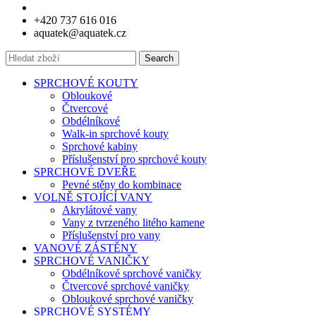
+420 737 616 016
aquatek@aquatek.cz
Search
SPRCHOVÉ KOUTY
Obloukové
Čtvercové
Obdélníkové
Walk-in sprchové kouty
Sprchové kabiny
Příslušenství pro sprchové kouty
SPRCHOVÉ DVEŘE
Pevné stěny do kombinace
VOLNĚ STOJÍCÍ VANY
Akrylátové vany
Vany z tvrzeného litého kamene
Příslušenství pro vany
VANOVÉ ZÁSTĚNY
SPRCHOVÉ VANIČKY
Obdélníkové sprchové vaničky
Čtvercové sprchové vaničky
Obloukové sprchové vaničky
SPRCHOVÉ SYSTÉMY