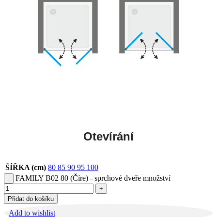
Otevírání
ŠÍŘKA (cm)
80
85
90
95
100
FAMILY B02 80 (Číre) - sprchové dveře množství
Přidat do košíku
Add to wishlist