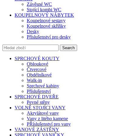
Závěsné WC
Stojící kombi WC
KOUPELNOVÝ NÁBYTEK
Koupelnové sestavy
Koupelnové skříňky
Desky
Příslušenství pro desky
Search
SPRCHOVÉ KOUTY
Obloukové
Čtvercové
Obdélníkové
Walk-in
Sprchové kabiny
Příslušenství
SPRCHOVÉ DVEŘE
Pevné stěny
VOLNĚ STOJÍCI VANY
Akrylátové vany
Vany z litého kamene
PŘíslušenství pro vany
VANOVÉ ZÁSTĚNY
SPRCHOVÉ VANIČKY