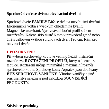
Sprchové dveře se dvěma otevíracími dveřmi
Sprchové dveře
FAMILY B02
se dvěma otevíracími dveřmi.
Ekonomická volba s vysokým ohledem na kvalitu.
Magnetické uzavírání. Vyrovnávací boční profil s 2 cm
roztažením. Kalené sklo tlusté 6 mm v provedení grapé nebo
čiré s celkovou výškou sprchových dveří 190 cm. Rám pro
otevírací dveře.
UPOZORNĚNÍ!
Při výběru sprchového koutu je velmi důležitý instalační
rozměr tzv.
ROZTAŽENÍ PROFILŮ
, který naleznete v
tabulce. Roztažení určuje minimální a maximální rozměr
sprchového koutu. Sprchové kouty Aquatek jsou dodávány
BEZ SPRCHOVÉ VANIČKY
. Vhodné vaničky a jiné
příslušenství naleznete pod záložkou SOUVISEJÍCÍ
PRODUKTY.
Súvisiace produkty