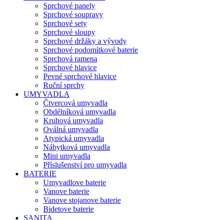
Sprchové panely
Sprchové soupravy
Sprchové sety
Sprchové sloupy
Sprchové držáky a vývody
Sprchové podomítkové baterie
Sprchová ramena
Sprchové hlavice
Pevné sprchové hlavice
Ruční sprchy
UMYVADLA
Čtvercová umyvadla
Obdélníková umyvadla
Kruhová umyvadla
Oválná umyvadla
Atypická umyvadla
Nábytková umyvadla
Mini umyvadla
Příslušenství pro umyvadla
BATERIE
Umyvadlove baterie
Vanove baterie
Vanove stojanove baterie
Bidetove baterie
SANITA