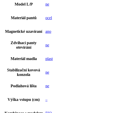
Model L/P
ne
Materiál pantů
ocel
Magnetické uzavíraní
ano
Zdvihací panty
ne
otevírání
Materiál madla
plast
Stabilizační kovová
ne
konzola
Podlahová lišta
ne
Výška vstupu (cm)
–