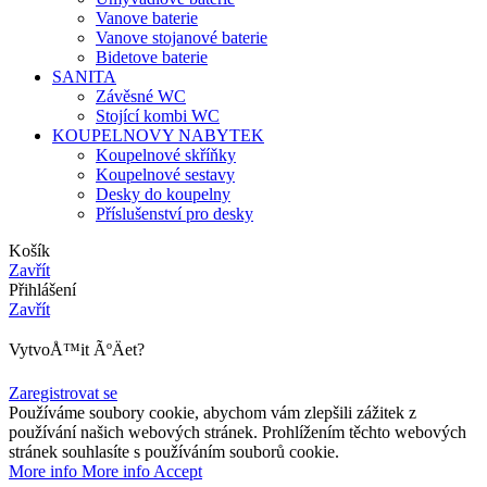
Vanove baterie
Vanove stojanové baterie
Bidetove baterie
SANITA
Závěsné WC
Stojící kombi WC
KOUPELNOVY NABYTEK
Koupelnové skříňky
Koupelnové sestavy
Desky do koupelny
Příslušenství pro desky
Košík
Zavřít
Přihlášení
Zavřít
VytvoÅ™it ÃºÄet?
Zaregistrovat se
Používáme soubory cookie, abychom vám zlepšili zážitek z
používání našich webových stránek. Prohlížením těchto webových
stránek souhlasíte s používáním souborů cookie.
More info
More info
Accept