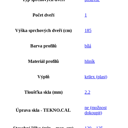
Počet dveří
1
Výška sprchových dveří (cm)
185
Barva profilů
bílá
Materiál profilů
hliník
Výplň
krilex (plast)
Tloušťka skla (mm)
2.2
ne (možnost
Úprava skla - TEKNO.CAL
dokoupit)