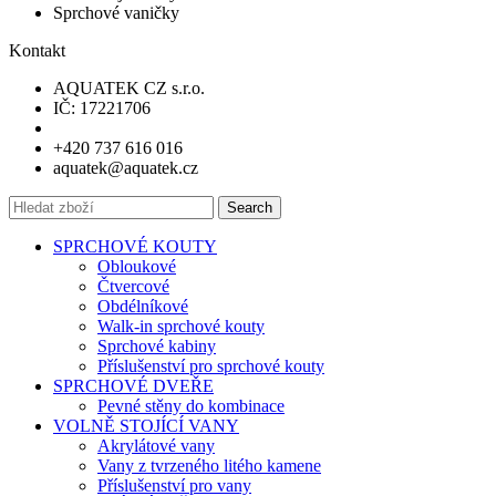
Sprchové vaničky
Kontakt
AQUATEK CZ s.r.o.
IČ: 17221706
+420 737 616 016
aquatek@aquatek.cz
Search
SPRCHOVÉ KOUTY
Obloukové
Čtvercové
Obdélníkové
Walk-in sprchové kouty
Sprchové kabiny
Příslušenství pro sprchové kouty
SPRCHOVÉ DVEŘE
Pevné stěny do kombinace
VOLNĚ STOJÍCÍ VANY
Akrylátové vany
Vany z tvrzeného litého kamene
Příslušenství pro vany