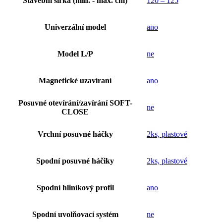
Stavební šířka (min. - max. cm)
120 – 125
Univerzální model
ano
Model L/P
ne
Magnetické uzavíraní
ano
Posuvné otevírání/zavírání SOFT-
ne
CLOSE
Vrchní posuvné háčky
2ks, plastové
Spodní posuvné háčiky
2ks, plastové
Spodní hliníkový profil
ano
Spodní uvolňovací systém
ne