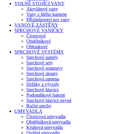
VOLNĚ STOJÍCI VANY
Akrylátové vany
Vany z litého kamene
PŘíslušenství pro vany
VANOVÉ ZÁSTĚNY
SPRCHOVÉ VANIČKY
Čtvercové
Obdélníkové
Obloukové
SPRCHOVÉ SYSTÉMY
Sprchové panely
Sprchové sety
Sprchové soupravy
Sprchové sloupy
Sprchová ramena
Držáky a vývody
Sprchové hlavice
Podomítkové baterie
Sprchové hlavice pevné
Ruční sprchy
UMYVADLA
Čtvercová umyvadla
Obdélníková umyvadla
Kruhová umyvadla
Oválná umyvadla