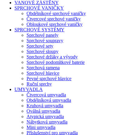
VANOVÉ ZÁSTĚNY
SPRCHOVÉ VANIČKY
Obdélníkové sprchové vaničky
Čtvercové sprchové vaničky
Obloukové sprchové vaničky
SPRCHOVÉ SYSTÉMY
Sprchové panely
Sprchové soupravy
Sprchové sety
Sprchové sloupy
Sprchové držáky a vývody
Sprchové podomítkové baterie
Sprchová ramena
Sprchové hlavice
Pevné sprchové hlavice
Ruční sprchy
UMYVADLA
Čtvercová umyvadla
Obdélníková umyvadla
Kruhová umyvadla
Oválná umyvadla
Atypická umyvadla
Nábytková umyvadla
Mini umyvadla
Příslušenství pro umyvadla