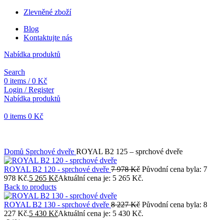
Zlevněné zboží
Blog
Kontaktujte nás
Nabídka produktů
Search
0
items
/
0
Kč
Login / Register
Nabídka produktů
0
items
0
Kč
Objednávky vytvořené během vánočních svátků budou vyřizovány
od 7. 1. 2026. Děkujeme za pochopení a přejeme vám krásné
svátky.
Domů
Sprchové dveře
ROYAL B2 125 – sprchové dveře
ROYAL B2 120 - sprchové dveře
7 978
Kč
Původní cena byla: 7
978 Kč.
5 265
Kč
Aktuální cena je: 5 265 Kč.
Back to products
ROYAL B2 130 - sprchové dveře
8 227
Kč
Původní cena byla: 8
227 Kč.
5 430
Kč
Aktuální cena je: 5 430 Kč.