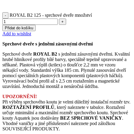
ROYAL B2 125 - sprchové dveře množství
Přidat do košíku
Add to wishlist
Sprchové dveře s jedněmi zásuvnými dveřmi
Sprchové dveře
ROYAL B2
s jedněmi zásuvnými dveřmi. Kvalitní
hrubé hliníkové profily bílé barvy, speciálně tepelně upravované a
stříkané. Plastová výplň (krilex) o tloušťce 2,2 mm ve vzoru
stékající vody. Standardní výška 185 cm. Plynulé zasouvání dveří
pomocí speciálních plastových komponentů (plastových háčků).
Vyrovnávací boční profil až s 2,5 cm roztažením a magnetické
uzavírání. Jednoduchá montáž a nenáročná údržba.
UPOZORNĚNÍ!
Při výběru sprchového koutu je velmi důležitý instalační rozměr tzv.
ROZTAŽENÍ PROFILŮ
, který naleznete v tabulce. Roztažení
určuje minimální a maximální rozměr sprchového koutu. Sprchové
kouty Aquatek jsou dodávány
BEZ SPRCHOVÉ VANIČKY
.
Vhodné vaničky a jiné příslušenství naleznete pod záložkou
SOUVISEJÍCÍ PRODUKTY.