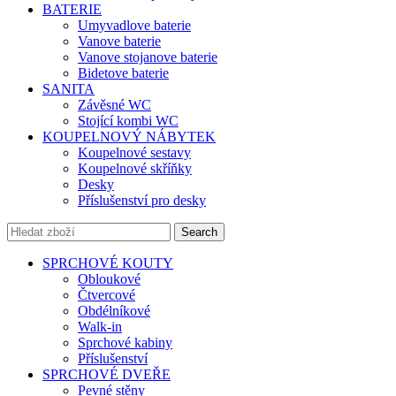
BATERIE
Umyvadlove baterie
Vanove baterie
Vanove stojanove baterie
Bidetove baterie
SANITA
Závěsné WC
Stojící kombi WC
KOUPELNOVÝ NÁBYTEK
Koupelnové sestavy
Koupelnové skříňky
Desky
Příslušenství pro desky
Search
SPRCHOVÉ KOUTY
Obloukové
Čtvercové
Obdélníkové
Walk-in
Sprchové kabiny
Příslušenství
SPRCHOVÉ DVEŘE
Pevné stěny