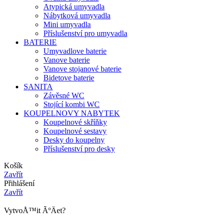
Atypická umyvadla
Nábytková umyvadla
Mini umyvadla
Příslušenství pro umyvadla
BATERIE
Umyvadlove baterie
Vanove baterie
Vanove stojanové baterie
Bidetove baterie
SANITA
Závěsné WC
Stojící kombi WC
KOUPELNOVY NABYTEK
Koupelnové skříňky
Koupelnové sestavy
Desky do koupelny
Příslušenství pro desky
Košík
Zavřít
Přihlášení
Zavřít
VytvoÅ™it ÃºÄet?