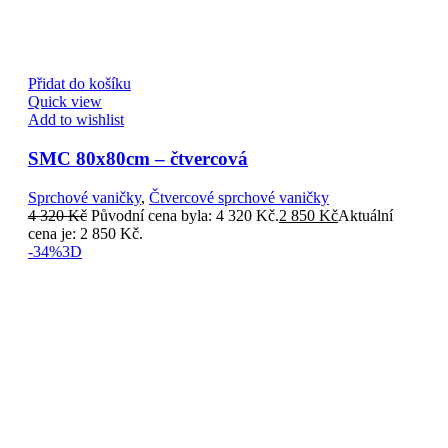
Přidat do košíku
Quick view
Add to wishlist
SMC 80x80cm – čtvercová
Sprchové vaničky
,
Čtvercové sprchové vaničky
4 320
Kč
Původní cena byla: 4 320 Kč.
2 850
Kč
Aktuální
cena je: 2 850 Kč.
-34%
3D