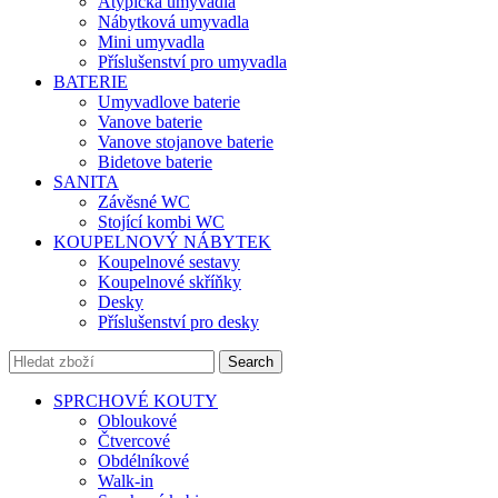
Atypická umyvadla
Nábytková umyvadla
Mini umyvadla
Příslušenství pro umyvadla
BATERIE
Umyvadlove baterie
Vanove baterie
Vanove stojanove baterie
Bidetove baterie
SANITA
Závěsné WC
Stojící kombi WC
KOUPELNOVÝ NÁBYTEK
Koupelnové sestavy
Koupelnové skříňky
Desky
Příslušenství pro desky
Search
SPRCHOVÉ KOUTY
Obloukové
Čtvercové
Obdélníkové
Walk-in