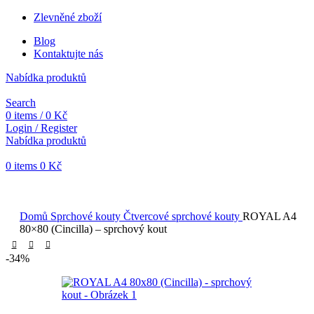
Zlevněné zboží
Blog
Kontaktujte nás
Nabídka produktů
Search
0
items
/
0
Kč
Login / Register
Nabídka produktů
0
items
0
Kč
Objednávky vytvořené během vánočních svátků budou vyřizovány
od 7. 1. 2026. Děkujeme za pochopení a přejeme vám krásné
svátky.
Domů
Sprchové kouty
Čtvercové sprchové kouty
ROYAL A4
80×80 (Cincilla) – sprchový kout
-34%