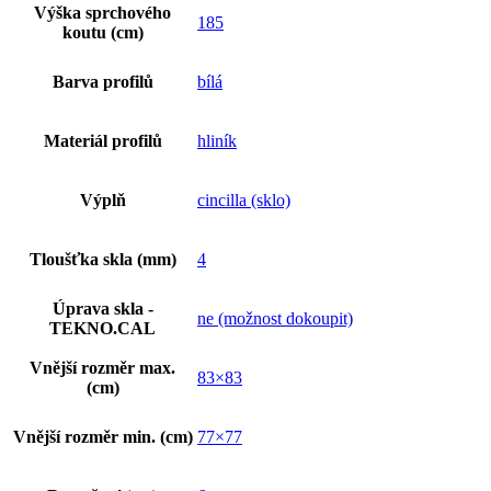
Výška sprchového
185
koutu (cm)
Barva profilů
bílá
Materiál profilů
hliník
Výplň
cincilla (sklo)
Tloušťka skla (mm)
4
Úprava skla -
ne (možnost dokoupit)
TEKNO.CAL
Vnější rozměr max.
83×83
(cm)
Vnější rozměr min. (cm)
77×77