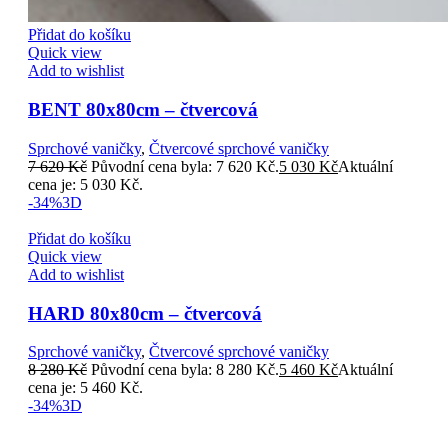
Přidat do košíku
Quick view
Add to wishlist
BENT 80x80cm – čtvercová
Sprchové vaničky
,
Čtvercové sprchové vaničky
7 620
Kč
Původní cena byla: 7 620 Kč.
5 030
Kč
Aktuální
cena je: 5 030 Kč.
-34%
3D
Přidat do košíku
Quick view
Add to wishlist
HARD 80x80cm – čtvercová
Sprchové vaničky
,
Čtvercové sprchové vaničky
8 280
Kč
Původní cena byla: 8 280 Kč.
5 460
Kč
Aktuální
cena je: 5 460 Kč.
-34%
3D