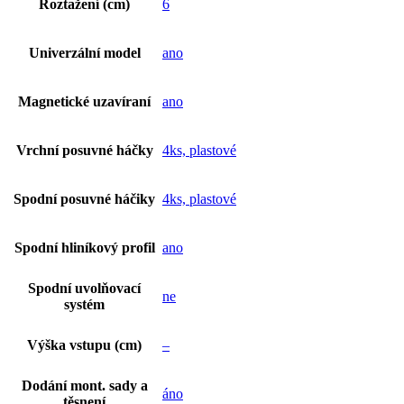
Roztažení (cm)
6
Univerzální model
ano
Magnetické uzavíraní
ano
Vrchní posuvné háčky
4ks, plastové
Spodní posuvné háčiky
4ks, plastové
Spodní hliníkový profil
ano
Spodní uvolňovací
ne
systém
Výška vstupu (cm)
–
Dodání mont. sady a
áno
těsnení