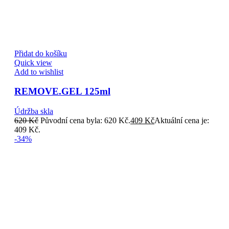
Přidat do košíku
Quick view
Add to wishlist
REMOVE.GEL 125ml
Údržba skla
620
Kč
Původní cena byla: 620 Kč.
409
Kč
Aktuální cena je:
409 Kč.
-34%