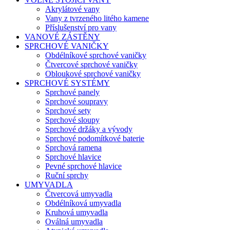
Akrylátové vany
Vany z tvrzeného litého kamene
Příslušenství pro vany
VANOVÉ ZÁSTĚNY
SPRCHOVÉ VANIČKY
Obdélníkové sprchové vaničky
Čtvercové sprchové vaničky
Obloukové sprchové vaničky
SPRCHOVÉ SYSTÉMY
Sprchové panely
Sprchové soupravy
Sprchové sety
Sprchové sloupy
Sprchové držáky a vývody
Sprchové podomítkové baterie
Sprchová ramena
Sprchové hlavice
Pevné sprchové hlavice
Ruční sprchy
UMYVADLA
Čtvercová umyvadla
Obdélníková umyvadla
Kruhová umyvadla
Oválná umyvadla