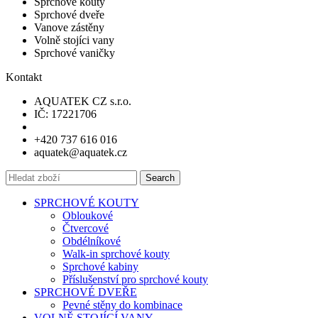
Sprchové kouty
Sprchové dveře
Vanove zástěny
Volně stojíci vany
Sprchové vaničky
Kontakt
AQUATEK CZ s.r.o.
IČ: 17221706
+420 737 616 016
aquatek@aquatek.cz
Search
SPRCHOVÉ KOUTY
Obloukové
Čtvercové
Obdélníkové
Walk-in sprchové kouty
Sprchové kabiny
Příslušenství pro sprchové kouty
SPRCHOVÉ DVEŘE
Pevné stěny do kombinace
VOLNĚ STOJÍCÍ VANY