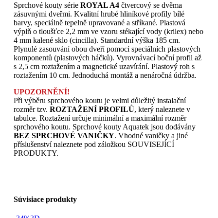
Sprchové kouty série
ROYAL A4
čtvercový se dvěma
zásuvnými dveřmi. Kvalitní hrubé hliníkové profily bílé
barvy, speciálně tepelně upravované a stříkané. Plastová
výplň o tloušťce 2,2 mm ve vzoru stékající vody (krilex) nebo
4 mm kalené sklo (cincilla). Standardní výška 185 cm.
Plynulé zasouvání obou dveří pomocí speciálních plastových
komponentů (plastových háčků). Vyrovnávací boční profil až
s 2,5 cm roztažením a magnetické uzavírání. Plastový roh s
roztažením 10 cm. Jednoduchá montáž a nenáročná údržba.
UPOZORNĚNÍ!
Při výběru sprchového koutu je velmi důležitý instalační
rozměr tzv.
ROZTAŽENÍ PROFILŮ
, který naleznete v
tabulce. Roztažení určuje minimální a maximální rozměr
sprchového koutu. Sprchové kouty Aquatek jsou dodávány
BEZ SPRCHOVÉ VANIČKY
. Vhodné vaničky a jiné
příslušenství naleznete pod záložkou SOUVISEJÍCÍ
PRODUKTY.
Súvisiace produkty