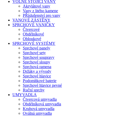
VOLNĚ STOJÍCI VANY
Akrylátové vany
Vany z litého kamene
PŘíslušenství pro vany
VANOVÉ ZÁSTĚNY
SPRCHOVÉ VANIČKY
Čtvercové
Obdélníkové
Obloukové
SPRCHOVÉ SYSTÉMY
Sprchové panely
Sprchové sety
Sprchové soupravy
Sprchové sloupy
Sprchová ramena
Držáky a vývody
Sprchové hlavice
Podomítkové baterie
Sprchové hlavice pevné
Ruční sprchy
UMYVADLA
Čtvercová umyvadla
Obdélníková umyvadla
Kruhová umyvadla
Oválná umyvadla