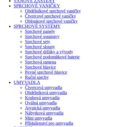
VANOVÉ ZÁSTĚNY
SPRCHOVÉ VANIČKY
Obdélníkové sprchové vaničky
Čtvercové sprchové vaničky
Obloukové sprchové vaničky
SPRCHOVÉ SYSTÉMY
Sprchové panely
Sprchové soupravy
Sprchové sety
Sprchové sloupy
Sprchové držáky a vývody
Sprchové podomítkové baterie
Sprchová ramena
Sprchové hlavice
Pevné sprchové hlavice
Ruční sprchy
UMYVADLA
Čtvercová umyvadla
Obdélníková umyvadla
Kruhová umyvadla
Oválná umyvadla
Atypická umyvadla
Nábytková umyvadla
Mini umyvadla
Příslušenství pro umyvadla