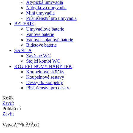
Atypická umyvadla
Nábytková umyvadla
Mini umyvadla
Příslušenství pro umyvadla
BATERIE
Umyvadlove baterie
Vanove baterie
Vanove stojanové baterie
Bidetove baterie
SANITA
Závěsné WC
Stojící kombi WC
KOUPELNOVY NABYTEK
Koupelnové skříňky
Koupelnové sestavy
Desky do koupelny
Příslušenství pro desky
Košík
Zavřít
Přihlášení
Zavřít
VytvoÅ™it ÃºÄet?