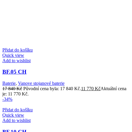
Přidat do košíku
Quick view
Add to wishlist
BF.05 CH
Baterie
,
Vanove stojanové baterie
17 840
Kč
Původní cena byla: 17 840 Kč.
11 770
Kč
Aktuální cena
je: 11 770 Kč.
-34%
Přidat do košíku
Quick view
Add to wishlist
BF.10 CH