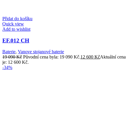
Přidat do košíku
Quick view
Add to wishlist
EF.012 CH
Baterie
,
Vanove stojanové baterie
19 090
Kč
Původní cena byla: 19 090 Kč.
12 600
Kč
Aktuální cena
je: 12 600 Kč.
-34%