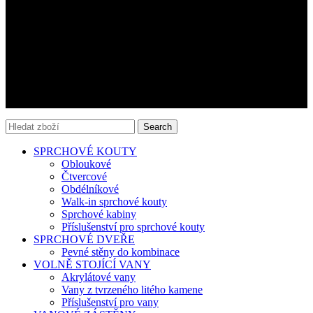
Sprchové vaničky
Kontakt
AQUATEK CZ s.r.o.
IČ: 17221706
+420 737 616 016
aquatek@aquatek.cz
Search
SPRCHOVÉ KOUTY
Obloukové
Čtvercové
Obdélníkové
Walk-in sprchové kouty
Sprchové kabiny
Příslušenství pro sprchové kouty
SPRCHOVÉ DVEŘE
Pevné stěny do kombinace
VOLNĚ STOJÍCÍ VANY
Akrylátové vany
Vany z tvrzeného litého kamene
Příslušenství pro vany