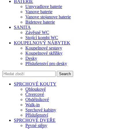
BATERIE
Umyvadlove baterie
Vanove baterie
Vanove stojanove baterie
Bidetove baterie
SANITA
Závěsné WC
Stojící kombi WC
KOUPELNOVÝ NÁBYTEK
Koupelnové sestavy
Koupelnové skříňky
Desky
Příslušenství pro desky
Search
SPRCHOVÉ KOUTY
Obloukové
Čtvercové
Obdélníkové
Walk-in
Sprchové kabiny
Příslušenství
SPRCHOVÉ DVEŘE
Pevné stěny