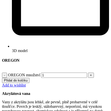
3D model
OREGON
OREGON množství
Přidat do košíku
Add to wishlist
Akrylátová vana
Vany z akrylátu jsou lehké, ale pevné, plně probarvené v celé
tloušťce. Povrch je lesklý, stálobarevný, neporézní, má vysokou
povrchovou pevnost, chemickou odolnost a je příjemný na dotek.