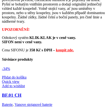
Pyšní se bohatým vnitřním prostorem a dodají originální jedinečný
vzhled každé koupelně. Volně stojící vany, ať jsou umístěny v
prostoru, nebo u stěny koupelny, jsou v každém případě dominantou
koupelny. Žádné zídky, žádné čelní a boční panely, jen čisté linie a
nádherné tvary.
UPOZORNĚNÍ!
Odtokový systém
KLIK-KLAK je v ceně vany.
SIFON není v ceně vany.
Cena SIFONU je
358
Kč s DPH –
koupit zde.
Súvisiace produkty
-34%
Přidat do košíku
Quick view
Add to wishlist
BF.01 CH
Baterie
,
Vanove stojanové baterie