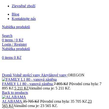
Zlevněné zboží
Blog
Kontaktujte nás
Nabídka produktů
Search
0
items
/
0
Kč
Login / Register
Nabídka produktů
0
items
0
Kč
Objednávky vytvořené během vánočních svátků budou vyřizovány
od 7. 1. 2026. Děkujeme za pochopení a přejeme vám krásné
svátky.
Domů
Volně stojící vany
Akrylátové vany
OREGON
FAMILY L1 80 - vanová zástěna
7 895
Kč
Původní cena byla: 7
895 Kč.
5 211
Kč
Aktuální cena je: 5 211 Kč.
Back to products
ALABAMA
35 705
Kč
Původní cena byla: 35 705 Kč.
23
565
Kč
Aktuální cena je: 23 565 Kč.