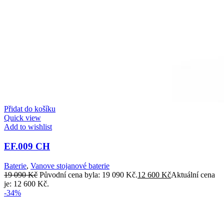
Přidat do košíku
Quick view
Add to wishlist
EF.009 CH
Baterie
,
Vanove stojanové baterie
19 090
Kč
Původní cena byla: 19 090 Kč.
12 600
Kč
Aktuální cena
je: 12 600 Kč.
-34%