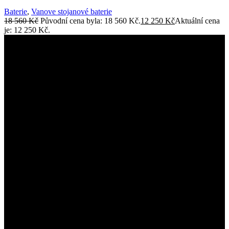
Baterie
,
Vanove stojanové baterie
18 560
Kč
Původní cena byla: 18 560 Kč.
12 250
Kč
Aktuální cena
je: 12 250 Kč.
Sprchové kouty, voľně stojíci vany, sanita a
více.
Ostatní informace
Obchodní podmínky
Zásady ochrany osobních údajů
Způsoby a ceny doručení
Odstoupit od smlouvy zde
Reklamace zde
Montáž sprchových koutů
Vybrané kategorie
Výplne
Sprchové kouty
Sprchové dveře
Vanove zástěny
Volně stojíci vany