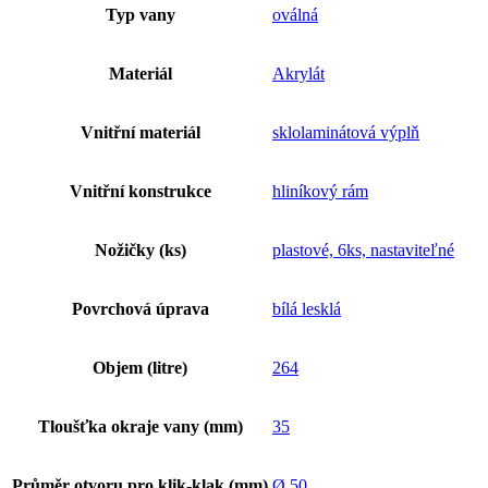
Typ vany
oválná
Materiál
Akrylát
Vnitřní materiál
sklolaminátová výplň
Vnitřní konstrukce
hliníkový rám
Nožičky (ks)
plastové, 6ks, nastaviteľné
Povrchová úprava
bílá lesklá
Objem (litre)
264
Tloušťka okraje vany (mm)
35
Průměr otvoru pro klik-klak (mm)
Ø 50