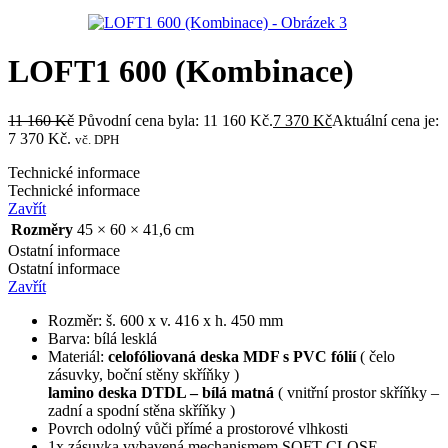
LOFT1 600 (Kombinace)
11 160
Kč
Původní cena byla: 11 160 Kč.
7 370
Kč
Aktuální cena je:
7 370 Kč.
vč. DPH
Technické informace
Technické informace
Zavřít
Rozměry
45 × 60 × 41,6 cm
Ostatní informace
Ostatní informace
Zavřít
Rozměr: š. 600 x v. 416 x h. 450 mm
Barva: bílá lesklá
Materiál:
celofóliovaná deska MDF s PVC fólií
( čelo
zásuvky, boční stěny skříňky )
lamino deska DTDL – bílá matná
( vnitřní prostor skříňky –
zadní a spodní stěna skříňky )
Povrch odolný vůči přímé a prostorové vlhkosti
1x zásuvka vybavená mechanismem SOFT-CLOSE