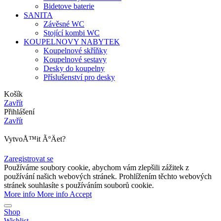
Bidetove baterie
SANITA
Závěsné WC
Stojící kombi WC
KOUPELNOVY NABYTEK
Koupelnové skříňky
Koupelnové sestavy
Desky do koupelny
Příslušenství pro desky
Košík
Zavřít
Přihlášení
Zavřít
VytvoÅ™it ÃºÄet?
Zaregistrovat se
Používáme soubory cookie, abychom vám zlepšili zážitek z
používání našich webových stránek. Prohlížením těchto webových
stránek souhlasíte s používáním souborů cookie.
More info
More info
Accept
Shop
Wishlist