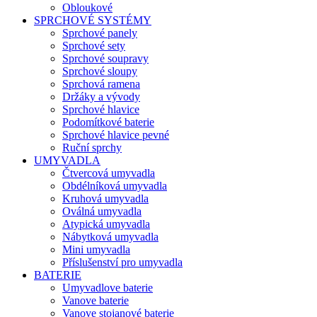
Obloukové
SPRCHOVÉ SYSTÉMY
Sprchové panely
Sprchové sety
Sprchové soupravy
Sprchové sloupy
Sprchová ramena
Držáky a vývody
Sprchové hlavice
Podomítkové baterie
Sprchové hlavice pevné
Ruční sprchy
UMYVADLA
Čtvercová umyvadla
Obdélníková umyvadla
Kruhová umyvadla
Oválná umyvadla
Atypická umyvadla
Nábytková umyvadla
Mini umyvadla
Příslušenství pro umyvadla
BATERIE
Umyvadlove baterie
Vanove baterie
Vanove stojanové baterie