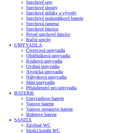
Sprchové sety
Sprchové sloupy
Sprchové držáky a vývody
Sprchové podomítkové baterie
Sprchová ramena
Sprchové hlavice
Pevné sprchové hlavice
Ruční sprchy
UMYVADLA
Čtvercová umyvadla
Obdélníková umyvadla
Kruhová umyvadla
Oválná umyvadla
Atypická umyvadla
Nábytková umyvadla
Mini umyvadla
Příslušenství pro umyvadla
BATERIE
Umyvadlove baterie
Vanove baterie
Vanove stojanove baterie
Bidetove baterie
SANITA
Závěsné WC
Stojící kombi WC