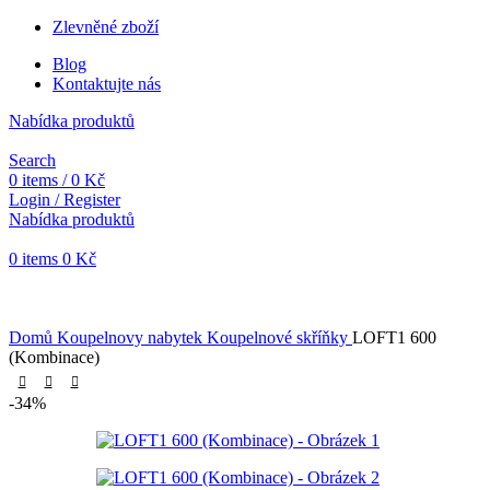
Zlevněné zboží
Blog
Kontaktujte nás
Nabídka produktů
Search
0
items
/
0
Kč
Login / Register
Nabídka produktů
0
items
0
Kč
Objednávky vytvořené během vánočních svátků budou vyřizovány
od 7. 1. 2026. Děkujeme za pochopení a přejeme vám krásné
svátky.
Domů
Koupelnovy nabytek
Koupelnové skříňky
LOFT1 600
(Kombinace)
-34%