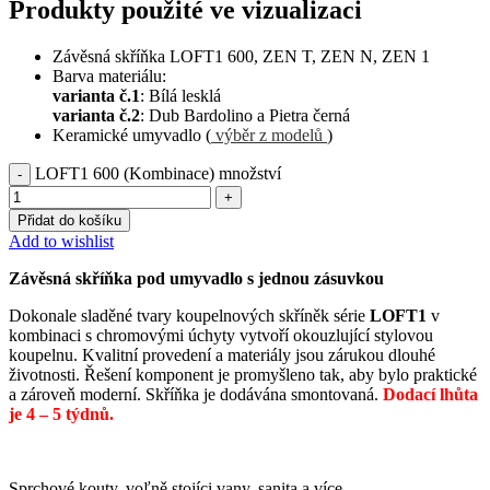
Produkty použité ve vizualizaci
Závěsná skříňka LOFT1 600, ZEN T, ZEN N, ZEN 1
Barva materiálu:
varianta č.1
: Bílá lesklá
varianta č.2
: Dub Bardolino a Pietra černá
Keramické umyvadlo (
výběr z modelů
)
LOFT1 600 (Kombinace) množství
Přidat do košíku
Add to wishlist
Závěsná skříňka pod umyvadlo s jednou zásuvkou
Dokonale sladěné tvary koupelnových skříněk série
LOFT1
v
kombinaci s chromovými úchyty vytvoří okouzlující stylovou
koupelnu. Kvalitní provedení a materiály jsou zárukou dlouhé
životnosti. Řešení komponent je promyšleno tak, aby bylo praktické
a zároveň moderní. Skříňka je dodávána smontovaná.
Dodací lhůta
je 4 – 5 týdnů.
Sprchové kouty, voľně stojíci vany, sanita a více.