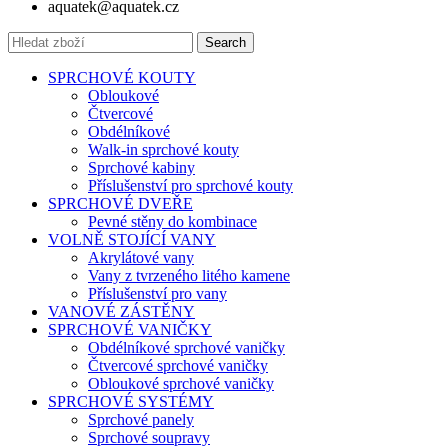
aquatek@aquatek.cz
Search
SPRCHOVÉ KOUTY
Obloukové
Čtvercové
Obdélníkové
Walk-in sprchové kouty
Sprchové kabiny
Příslušenství pro sprchové kouty
SPRCHOVÉ DVEŘE
Pevné stěny do kombinace
VOLNĚ STOJÍCÍ VANY
Akrylátové vany
Vany z tvrzeného litého kamene
Příslušenství pro vany
VANOVÉ ZÁSTĚNY
SPRCHOVÉ VANIČKY
Obdélníkové sprchové vaničky
Čtvercové sprchové vaničky
Obloukové sprchové vaničky
SPRCHOVÉ SYSTÉMY
Sprchové panely
Sprchové soupravy