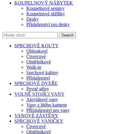
KOUPELNOVÝ NÁBYTEK
Koupelnové sestavy
Koupelnové skříňky
Desky
Příslušenství pro desky
Search
SPRCHOVÉ KOUTY
Obloukové
Čtvercové
Obdélníkové
Walk-in
Sprchové kabiny
Příslušenství
SPRCHOVÉ DVEŘE
Pevné stěny
VOLNĚ STOJÍCI VANY
Akrylátové vany
Vany z litého kamene
PŘíslušenství pro vany
VANOVÉ ZÁSTĚNY
SPRCHOVÉ VANIČKY
Čtvercové
Obdélníkové