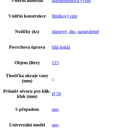
Vnitřní materiál
sklolaminátová výplň
Vnitřní konstrukce
hliníkový rám
Nožičky (ks)
plastové, 4ks, nastavitelné
Povrchová úprava
bílá lesklá
Objem (litre)
215
Tloušťka okraje vany
–
(mm)
Průměr otvoru pro klik-
Ø 50
klak (mm)
S přepadem
ano
Univerzální model
ano