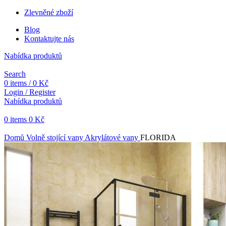
Zlevněné zboží
Blog
Kontaktujte nás
Nabídka produktů
Search
0
items
/
0
Kč
Login / Register
Nabídka produktů
0
items
0
Kč
Objednávky vytvořené během vánočních svátků budou vyřizovány od 
Domů
Volně stojící vany
Akrylátové vany
FLORIDA