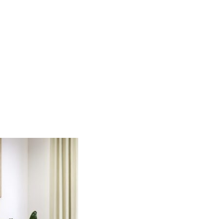
7. 1. 2026. Děkujeme za pochopení a přejeme vám krásné svátky.