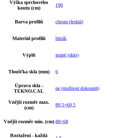
Výška sprchového
190
koutu (cm)
Barva profilů
chrom (lesklá)
Materiál profilů
hliník
Výplň
grapé (sklo)
Tloušťka skla (mm)
6
Úprava skla -
ne (možnost dokoupit)
TEKNO.CAL
Vnější rozměr max.
89,5×69,5
(cm)
Vnější rozměr min. (cm)
88×68
Roztažení - každá