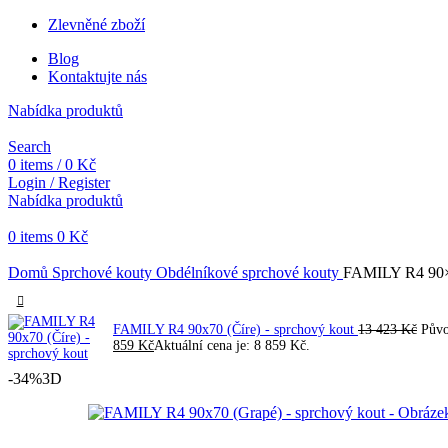
Zlevněné zboží
Blog
Kontaktujte nás
Nabídka produktů
Search
0
items
/
0
Kč
Login / Register
Nabídka produktů
0
items
0
Kč
Objednávky vytvořené během vánočních svátků budou vyřizovány od 
Domů
Sprchové kouty
Obdélníkové sprchové kouty
FAMILY R4 90×7
FAMILY R4 90x70 (Číre) - sprchový kout
13 423
Kč
Půvo
859
Kč
Aktuální cena je: 8 859 Kč.
-34%
3D