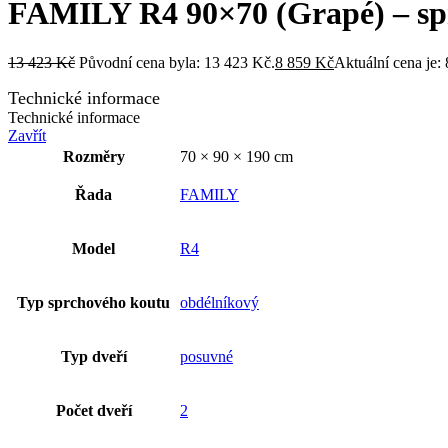
FAMILY R4 90×70 (Grapé) – sp
13 423
Kč
Původní cena byla: 13 423 Kč.
8 859
Kč
Aktuální cena je:
Technické informace
Technické informace
Zavřít
Rozměry
70 × 90 × 190 cm
Řada
FAMILY
Model
R4
Typ sprchového koutu
obdélníkový
Typ dveří
posuvné
Počet dveří
2