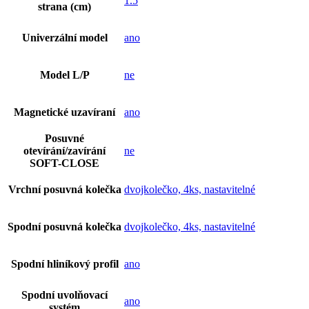
1.5
strana (cm)
Univerzální model
ano
Model L/P
ne
Magnetické uzavíraní
ano
Posuvné
otevírání/zavírání
ne
SOFT-CLOSE
Vrchní posuvná kolečka
dvojkolečko, 4ks, nastavitelné
Spodní posuvná kolečka
dvojkolečko, 4ks, nastavitelné
Spodní hliníkový profil
ano
Spodní uvolňovací
ano
systém