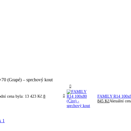
7. 1. 2026. Děkujeme za pochopení a přejeme vám krásné svátky.
0 (Grapé) – sprchový kout
dní cena byla: 13 423 Kč.
8
FAMILY R14 100x80
845
Kč
Aktuální cen