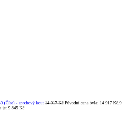
 (Číre) - sprchový kout
14 917
Kč
Původní cena byla: 14 917 Kč.
9
a je: 9 845 Kč.