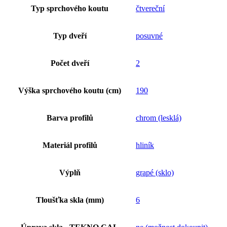
Typ sprchového koutu
čtvereční
Typ dveří
posuvné
Počet dveří
2
Výška sprchového koutu (cm)
190
Barva profilů
chrom (lesklá)
Materiál profilů
hliník
Výplň
grapé (sklo)
Tloušťka skla (mm)
6