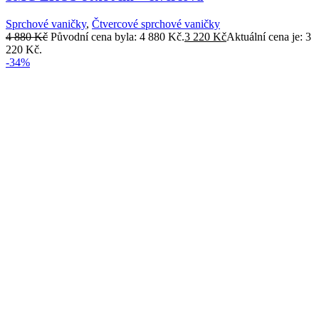
Sprchové vaničky
,
Čtvercové sprchové vaničky
4 880
Kč
Původní cena byla: 4 880 Kč.
3 220
Kč
Aktuální cena je: 3
220 Kč.
-34%