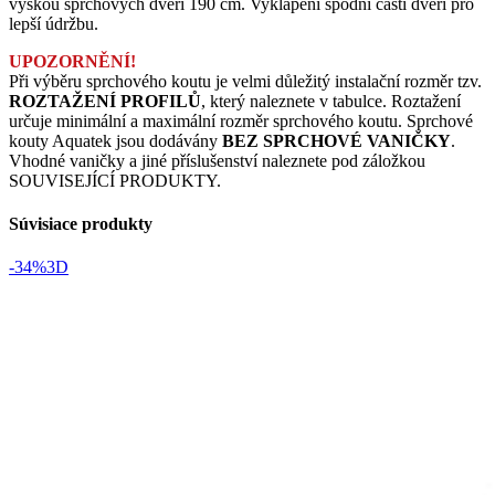
výškou sprchových dveří 190 cm. Vyklápění spodní části dveří pro
lepší údržbu.
UPOZORNĚNÍ!
Při výběru sprchového koutu je velmi důležitý instalační rozměr tzv.
ROZTAŽENÍ PROFILŮ
, který naleznete v tabulce. Roztažení
určuje minimální a maximální rozměr sprchového koutu. Sprchové
kouty Aquatek jsou dodávány
BEZ SPRCHOVÉ VANIČKY
.
Vhodné vaničky a jiné příslušenství naleznete pod záložkou
SOUVISEJÍCÍ PRODUKTY.
Súvisiace produkty
-34%
3D