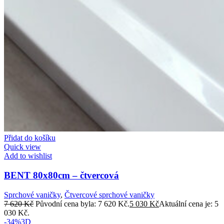
Přidat do košíku
Quick view
Add to wishlist
BENT 80x80cm – čtvercová
Sprchové vaničky
,
Čtvercové sprchové vaničky
7 620
Kč
Původní cena byla: 7 620 Kč.
5 030
Kč
Aktuální cena je: 5
030 Kč.
-34%
3D