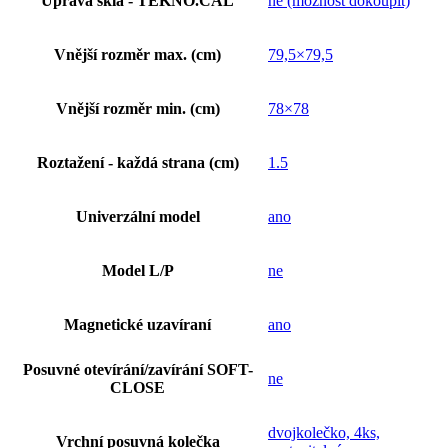
Úprava skla - TEKNO.CAL
ne (možnost dokoupit)
Vnější rozměr max. (cm)
79,5×79,5
Vnější rozměr min. (cm)
78×78
Roztažení - každá strana (cm)
1.5
Univerzální model
ano
Model L/P
ne
Magnetické uzavíraní
ano
Posuvné otevírání/zavírání SOFT-
ne
CLOSE
dvojkolečko, 4ks,
Vrchní posuvná kolečka