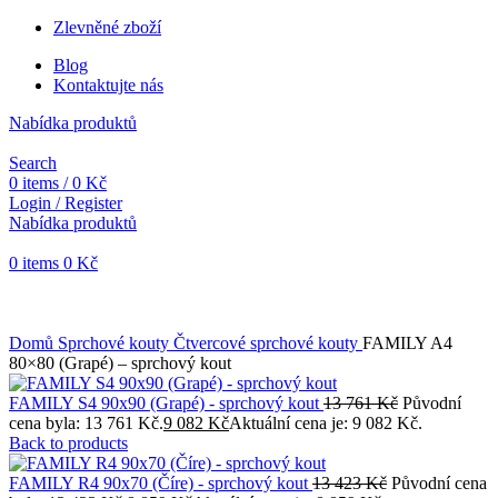
Zlevněné zboží
Blog
Kontaktujte nás
Nabídka produktů
Search
0
items
/
0
Kč
Login / Register
Nabídka produktů
0
items
0
Kč
Objednávky vytvořené během vánočních svátků budou vyřizovány
od 7. 1. 2026. Děkujeme za pochopení a přejeme vám krásné
svátky.
Domů
Sprchové kouty
Čtvercové sprchové kouty
FAMILY A4
80×80 (Grapé) – sprchový kout
FAMILY S4 90x90 (Grapé) - sprchový kout
13 761
Kč
Původní
cena byla: 13 761 Kč.
9 082
Kč
Aktuální cena je: 9 082 Kč.
Back to products
FAMILY R4 90x70 (Číre) - sprchový kout
13 423
Kč
Původní cena