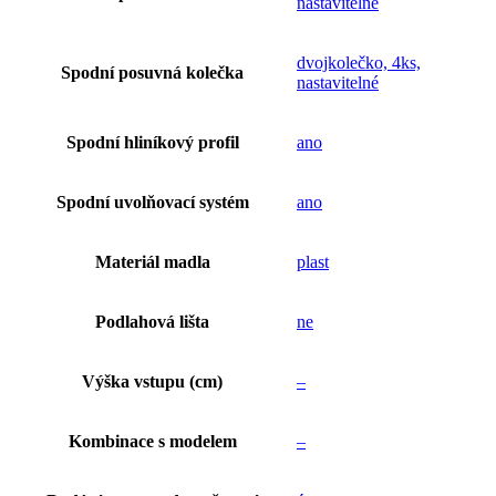
nastavitelné
dvojkolečko, 4ks,
Spodní posuvná kolečka
nastavitelné
Spodní hliníkový profil
ano
Spodní uvolňovací systém
ano
Materiál madla
plast
Podlahová lišta
ne
Výška vstupu (cm)
–
Kombinace s modelem
–