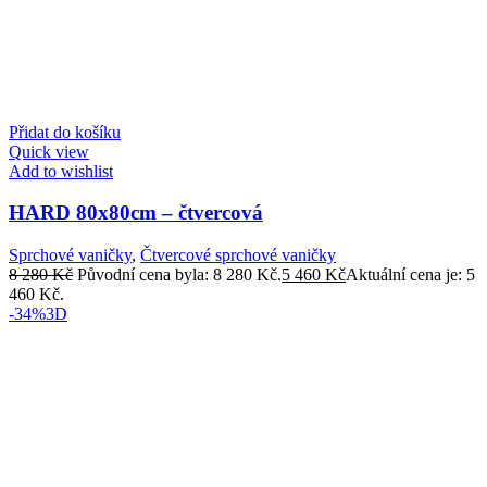
Přidat do košíku
Quick view
Add to wishlist
HARD 80x80cm – čtvercová
Sprchové vaničky
,
Čtvercové sprchové vaničky
8 280
Kč
Původní cena byla: 8 280 Kč.
5 460
Kč
Aktuální cena je: 5
460 Kč.
-34%
3D