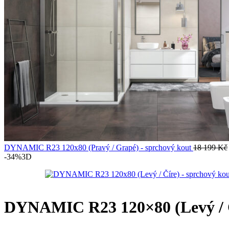
DYNAMIC R23 120x80 (Pravý / Grapé) - sprchový kout
18 199
Kč
-34%
3D
DYNAMIC R23 120×80 (Levý / Č