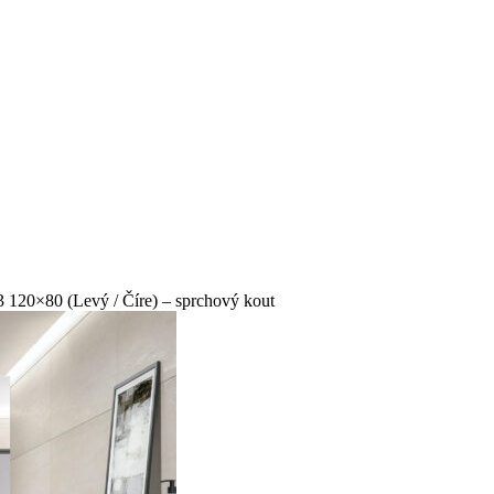
7. 1. 2026. Děkujeme za pochopení a přejeme vám krásné svátky.
0×80 (Levý / Číre) – sprchový kout