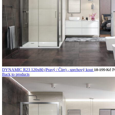
DYNAMIC R23 120x80 (Pravý / Číre) - sprchový kout
18 199
Kč
P
Back to products