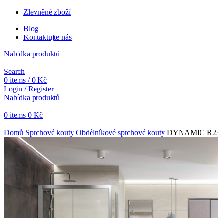
Zlevněné zboží
Blog
Kontaktujte nás
Nabídka produktů
Search
0
items
/
0
Kč
Login / Register
Nabídka produktů
0
items
0
Kč
Objednávky vytvořené během vánočních svátků budou vyřizovány od 
Domů
Sprchové kouty
Obdélníkové sprchové kouty
DYNAMIC R23 12