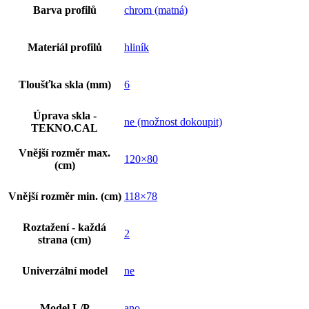
Barva profilů
chrom (matná)
Materiál profilů
hliník
Tloušťka skla (mm)
6
Úprava skla -
ne (možnost dokoupit)
TEKNO.CAL
Vnější rozměr max.
120×80
(cm)
Vnější rozměr min. (cm)
118×78
Roztažení - každá
2
strana (cm)
Univerzální model
ne
Model L/P
ano