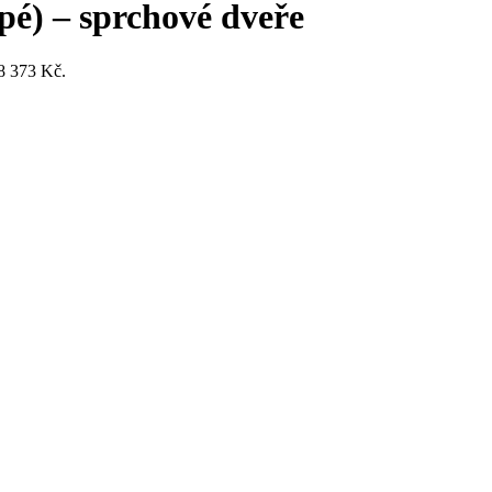
é) – sprchové dveře
 8 373 Kč.