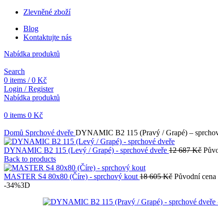
Zlevněné zboží
Blog
Kontaktujte nás
Nabídka produktů
Search
0
items
/
0
Kč
Login / Register
Nabídka produktů
0
items
0
Kč
Objednávky vytvořené během vánočních svátků budou vyřizovány od 
Domů
Sprchové dveře
DYNAMIC B2 115 (Pravý / Grapé) – sprchov
DYNAMIC B2 115 (Levý / Grapé) - sprchové dveře
12 687
Kč
Půvo
Back to products
MASTER S4 80x80 (Číre) - sprchový kout
18 605
Kč
Původní cena 
-34%
3D