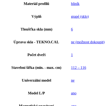
Materiál profilů
hliník
Výplň
grapé (sklo)
Tloušťka skla (mm)
6
Úprava skla - TEKNO.CAL
ne (možnost dokoupit)
Počet dveří
1
Stavební šířka (min. - max. cm)
112 – 116
Univerzální model
ne
Model L/P
ano
Magnetické uzavíraní
ano