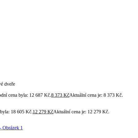
7. 1. 2026. Děkujeme za pochopení a přejeme vám krásné svátky.
é dveře
dní cena byla: 12 687 Kč.
8 373
Kč
Aktuální cena je: 8 373 Kč.
byla: 18 605 Kč.
12 279
Kč
Aktuální cena je: 12 279 Kč.