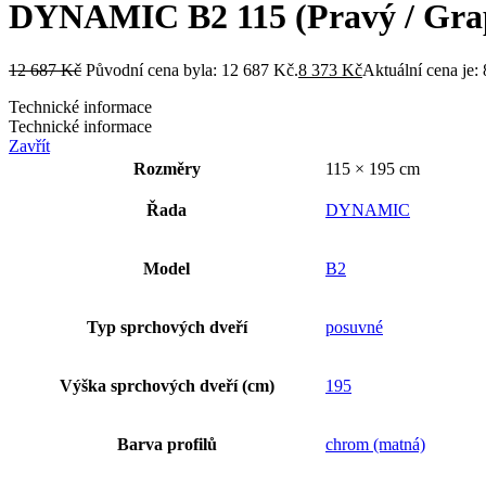
DYNAMIC B2 115 (Pravý / Grap
12 687
Kč
Původní cena byla: 12 687 Kč.
8 373
Kč
Aktuální cena je:
Technické informace
Technické informace
Zavřít
Rozměry
115 × 195 cm
Řada
DYNAMIC
Model
B2
Typ sprchových dveří
posuvné
Výška sprchových dveří (cm)
195
Barva profilů
chrom (matná)