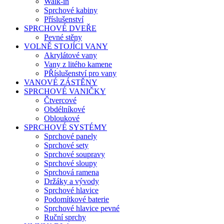
Walk-in
Sprchové kabiny
Příslušenství
SPRCHOVÉ DVEŘE
Pevné stěny
VOLNĚ STOJÍCI VANY
Akrylátové vany
Vany z litého kamene
PŘíslušenství pro vany
VANOVÉ ZÁSTĚNY
SPRCHOVÉ VANIČKY
Čtvercové
Obdélníkové
Obloukové
SPRCHOVÉ SYSTÉMY
Sprchové panely
Sprchové sety
Sprchové soupravy
Sprchové sloupy
Sprchová ramena
Držáky a vývody
Sprchové hlavice
Podomítkové baterie
Sprchové hlavice pevné
Ruční sprchy