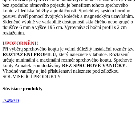
bez spodního rámového pojezdu je benefitem tohoto sprchového
koutu z hlediska údržby a praktičnosti. Spolehlivý systém horního
posuvu dveří pomocí dvojitých koleček a magnetickým uzavíráním.
Skleněné výplně ve variabilitě dostupnosti skla čirého nebo grapé o
tloušťce 6 mm a výšce 195 cm. Vyrovnávací boční profil s 2 cm
roztažením.
UPOZORNĚNÍ!
Při výběru sprchového koutu je velmi důležitý instalační rozměr tzv.
ROZTAŽENÍ PROFILŮ
, který naleznete v tabulce. Roztažení
určuje minimální a maximální rozměr sprchového koutu. Sprchové
kouty Aquatek jsou dodávány
BEZ SPRCHOVÉ VANIČKY
.
Vhodné vaničky a jiné příslušenství naleznete pod záložkou
SOUVISEJÍCÍ PRODUKTY.
Súvisiace produkty
-34%
3D