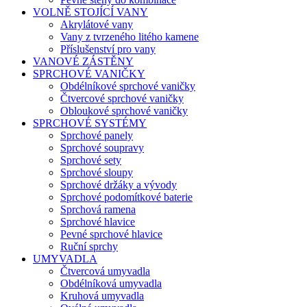
VOLNĚ STOJÍCÍ VANY
Akrylátové vany
Vany z tvrzeného litého kamene
Příslušenství pro vany
VANOVÉ ZÁSTĚNY
SPRCHOVÉ VANIČKY
Obdélníkové sprchové vaničky
Čtvercové sprchové vaničky
Obloukové sprchové vaničky
SPRCHOVÉ SYSTÉMY
Sprchové panely
Sprchové soupravy
Sprchové sety
Sprchové sloupy
Sprchové držáky a vývody
Sprchové podomítkové baterie
Sprchová ramena
Sprchové hlavice
Pevné sprchové hlavice
Ruční sprchy
UMYVADLA
Čtvercová umyvadla
Obdélníková umyvadla
Kruhová umyvadla