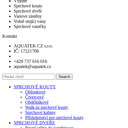
Výplne
Sprchové kouty
Sprchové dveře
Vanove zástěny
Volně stojíci vany
Sprchové vaničky
Kontakt
AQUATEK CZ s.r.o.
IČ: 17221706
+420 737 616 016
aquatek@aquatek.cz
Search
SPRCHOVÉ KOUTY
Obloukové
Čtvercové
Obdélníkové
Walk-in sprchové kouty
Sprchové kabiny
Příslušenství pro sprchové kouty
SPRCHOVÉ DVEŘE
Pevné stěny do kombinace