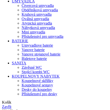
UMYVADLA
Čtvercová umyvadla
Obdélníková umyvadla
Kruhová umyvadla
Oválná umyvadla
Atypická umyvadla
Nábytková umyvadla
Mini umyvadla
Příslušenství pro umyvadla
BATERIE
Umyvadlove baterie
Vanove baterie
Vanove stojanové baterie
Bidetove baterie
SANITA
Závěsné WC
Stojící kombi WC
KOUPELNOVY NABYTEK
Koupelnové skříňky
Koupelnové sestavy
Desky do koupelny
Příslušenství pro desky
Košík
Zavřít