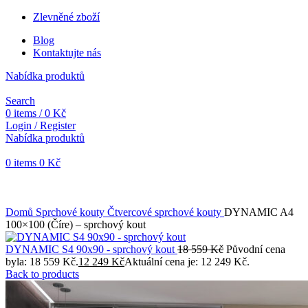
Zlevněné zboží
Blog
Kontaktujte nás
Nabídka produktů
Search
0
items
/
0
Kč
Login / Register
Nabídka produktů
0
items
0
Kč
Objednávky vytvořené během vánočních svátků budou vyřizovány
od 7. 1. 2026. Děkujeme za pochopení a přejeme vám krásné
svátky.
Domů
Sprchové kouty
Čtvercové sprchové kouty
DYNAMIC A4
100×100 (Číre) – sprchový kout
DYNAMIC S4 90x90 - sprchový kout
18 559
Kč
Původní cena
byla: 18 559 Kč.
12 249
Kč
Aktuální cena je: 12 249 Kč.
Back to products