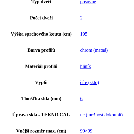
Typ dveří
posuvné
Počet dveří
2
Výška sprchového koutu (cm)
195
Barva profilů
chrom (matná)
Materiál profilů
hliník
Výplň
číre (sklo)
Tloušťka skla (mm)
6
Úprava skla - TEKNO.CAL
ne (možnost dokoupit)
Vnější rozměr max. (cm)
99×99