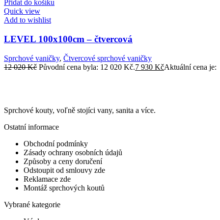
Přidat do košíku
Quick view
Add to wishlist
LEVEL 100x100cm – čtvercová
Sprchové vaničky
,
Čtvercové sprchové vaničky
12 020
Kč
Původní cena byla: 12 020 Kč.
7 930
Kč
Aktuální cena je:
Sprchové kouty, voľně stojíci vany, sanita a více.
Ostatní informace
Obchodní podmínky
Zásady ochrany osobních údajů
Způsoby a ceny doručení
Odstoupit od smlouvy zde
Reklamace zde
Montáž sprchových koutů
Vybrané kategorie