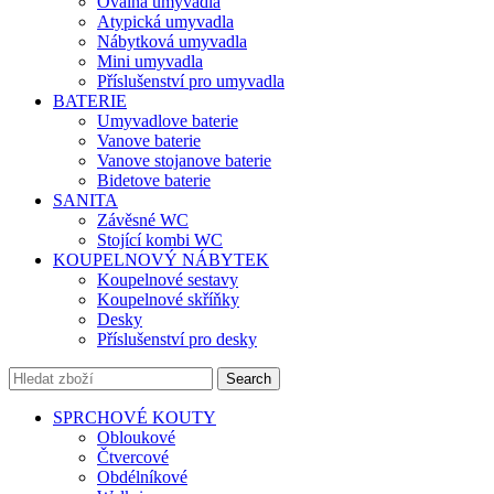
Oválná umyvadla
Atypická umyvadla
Nábytková umyvadla
Mini umyvadla
Příslušenství pro umyvadla
BATERIE
Umyvadlove baterie
Vanove baterie
Vanove stojanove baterie
Bidetove baterie
SANITA
Závěsné WC
Stojící kombi WC
KOUPELNOVÝ NÁBYTEK
Koupelnové sestavy
Koupelnové skříňky
Desky
Příslušenství pro desky
Search
SPRCHOVÉ KOUTY
Obloukové
Čtvercové
Obdélníkové