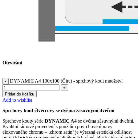
Otevírání
DYNAMIC A4 100x100 (Číre) - sprchový kout množství
Přidat do košíku
Add to wishlist
Sprchový kout čtvercový se dvěma zásuvnými dveřmi
Sprchové kouty série
DYNAMIC A4
se dvěma zásuvnými dveřmi.
Kvalitní rámové provedení s použitím povrchové úpravy
eloxovaného chromu – ‚chrom satin‘ je výrazná estetická odlišnost
oproti klasickým provedením hliníkových rámů. Bezbariérový vstup