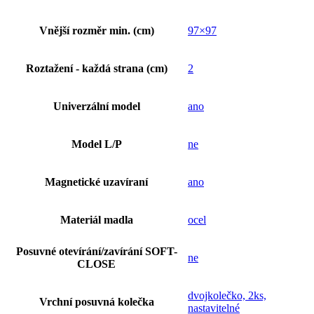
Vnější rozměr min. (cm)
97×97
Roztažení - každá strana (cm)
2
Univerzální model
ano
Model L/P
ne
Magnetické uzavíraní
ano
Materiál madla
ocel
Posuvné otevírání/zavírání SOFT-
ne
CLOSE
dvojkolečko, 2ks,
Vrchní posuvná kolečka
nastavitelné