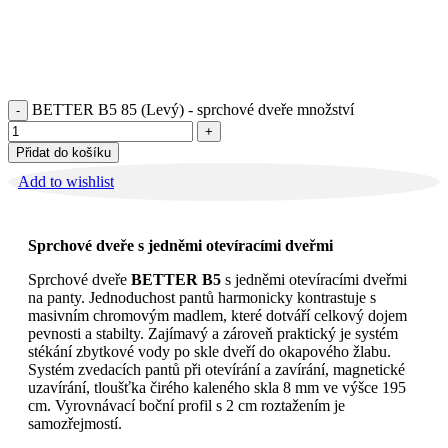
BETTER B5 85 (Levý) - sprchové dveře množství
Přidat do košíku
Add to wishlist
Sprchové dveře s jedněmi otevíracími dveřmi
Sprchové dveře
BETTER B5
s jedněmi otevíracími dveřmi
na panty. Jednoduchost pantů harmonicky kontrastuje s
masivním chromovým madlem, které dotváří celkový dojem
pevnosti a stabilty. Zajímavý a zároveň praktický je systém
stékání zbytkové vody po skle dveří do okapového žlabu.
Systém zvedacích pantů při otevírání a zavírání, magnetické
uzavírání, tloušťka čirého kaleného skla 8 mm ve výšce 195
cm. Vyrovnávací boční profil s 2 cm roztažením je
samozřejmostí.