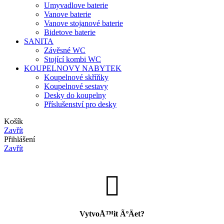
Umyvadlove baterie
Vanove baterie
Vanove stojanové baterie
Bidetove baterie
SANITA
Závěsné WC
Stojící kombi WC
KOUPELNOVY NABYTEK
Koupelnové skříňky
Koupelnové sestavy
Desky do koupelny
Příslušenství pro desky
Košík
Zavřít
Přihlášení
Zavřít
VytvoÅ™it ÃºÄet?