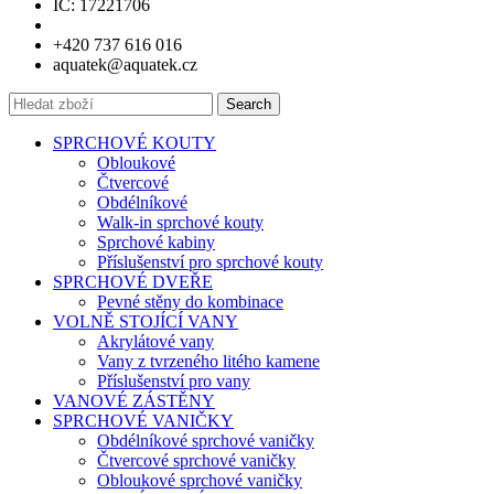
IČ: 17221706
+420 737 616 016
aquatek@aquatek.cz
Search
SPRCHOVÉ KOUTY
Obloukové
Čtvercové
Obdélníkové
Walk-in sprchové kouty
Sprchové kabiny
Příslušenství pro sprchové kouty
SPRCHOVÉ DVEŘE
Pevné stěny do kombinace
VOLNĚ STOJÍCÍ VANY
Akrylátové vany
Vany z tvrzeného litého kamene
Příslušenství pro vany
VANOVÉ ZÁSTĚNY
SPRCHOVÉ VANIČKY
Obdélníkové sprchové vaničky
Čtvercové sprchové vaničky
Obloukové sprchové vaničky