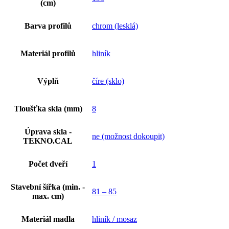
(cm)
Barva profilů
chrom (lesklá)
Materiál profilů
hliník
Výplň
číre (sklo)
Tloušťka skla (mm)
8
Úprava skla -
ne (možnost dokoupit)
TEKNO.CAL
Počet dveří
1
Stavební šířka (min. -
81 – 85
max. cm)
Materiál madla
hliník / mosaz