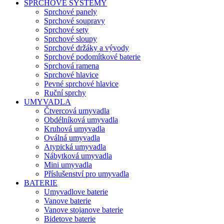
SPRCHOVÉ SYSTÉMY
Sprchové panely
Sprchové soupravy
Sprchové sety
Sprchové sloupy
Sprchové držáky a vývody
Sprchové podomítkové baterie
Sprchová ramena
Sprchové hlavice
Pevné sprchové hlavice
Ruční sprchy
UMYVADLA
Čtvercová umyvadla
Obdélníková umyvadla
Kruhová umyvadla
Oválná umyvadla
Atypická umyvadla
Nábytková umyvadla
Mini umyvadla
Příslušenství pro umyvadla
BATERIE
Umyvadlove baterie
Vanove baterie
Vanove stojanove baterie
Bidetove baterie