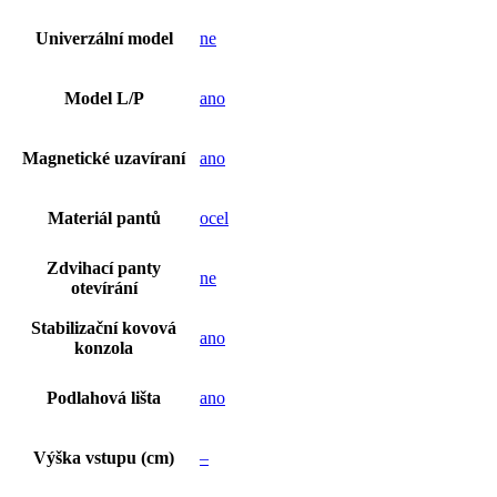
Univerzální model
ne
Model L/P
ano
Magnetické uzavíraní
ano
Materiál pantů
ocel
Zdvihací panty
ne
otevírání
Stabilizační kovová
ano
konzola
Podlahová lišta
ano
Výška vstupu (cm)
–