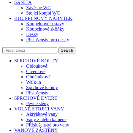
SANITA
Závěsné WC
Stojící kombi WC
KOUPELNOVÝ NÁBYTEK
Koupelnové sestavy
Koupelnové skříňky
Desky
Příslušenství pro desky
Search
SPRCHOVÉ KOUTY
Obloukové
Čtvercové
Obdélníkové
Walk-in
Sprchové kabiny
Příslušenství
SPRCHOVÉ DVEŘE
Pevné stěny
VOLNĚ STOJÍCI VANY
Akrylátové vany
Vany z litého kamene
PŘíslušenství pro vany
VANOVÉ ZÁSTĚNY