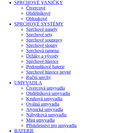
SPRCHOVÉ VANIČKY
Čtvercové
Obdélníkové
Obloukové
SPRCHOVÉ SYSTÉMY
Sprchové panely
Sprchové sety
Sprchové soupravy
Sprchové sloupy
Sprchová ramena
Držáky a vývody
Sprchové hlavice
Podomítkové baterie
Sprchové hlavice pevné
Ruční sprchy
UMYVADLA
Čtvercová umyvadla
Obdélníková umyvadla
Kruhová umyvadla
Oválná umyvadla
Atypická umyvadla
Nábytková umyvadla
Mini umyvadla
Příslušenství pro umyvadla
BATERIE