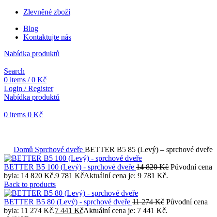
Zlevněné zboží
Blog
Kontaktujte nás
Nabídka produktů
Search
0
items
/
0
Kč
Login / Register
Nabídka produktů
0
items
0
Kč
Objednávky vytvořené během vánočních svátků budou vyřizovány
od 7. 1. 2026. Děkujeme za pochopení a přejeme vám krásné
svátky.
Domů
Sprchové dveře
BETTER B5 85 (Levý) – sprchové dveře
BETTER B5 100 (Levý) - sprchové dveře
14 820
Kč
Původní cena
byla: 14 820 Kč.
9 781
Kč
Aktuální cena je: 9 781 Kč.
Back to products
BETTER B5 80 (Levý) - sprchové dveře
11 274
Kč
Původní cena
byla: 11 274 Kč.
7 441
Kč
Aktuální cena je: 7 441 Kč.