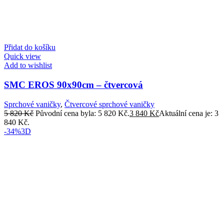
Přidat do košíku
Quick view
Add to wishlist
SMC EROS 90x90cm – čtvercová
Sprchové vaničky
,
Čtvercové sprchové vaničky
5 820
Kč
Původní cena byla: 5 820 Kč.
3 840
Kč
Aktuální cena je: 3
840 Kč.
-34%
3D