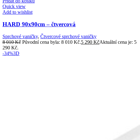
Přidat do košíku
Quick view
Add to wishlist
HARD 90x90cm – čtvercová
Sprchové vaničky
,
Čtvercové sprchové vaničky
8 010
Kč
Původní cena byla: 8 010 Kč.
5 290
Kč
Aktuální cena je: 5
290 Kč.
-34%
3D