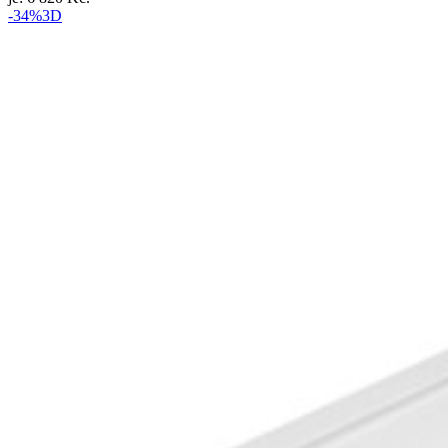
-34%
3D