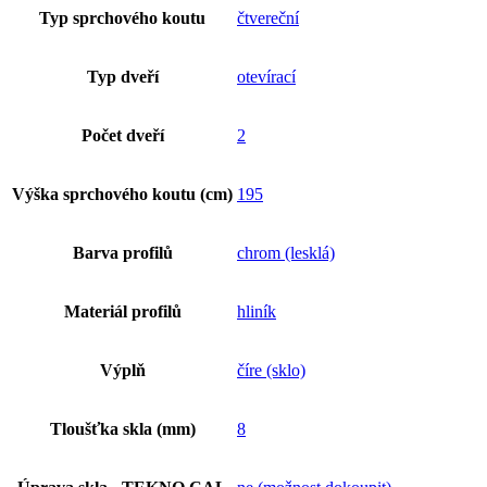
Typ sprchového koutu
čtvereční
Typ dveří
otevírací
Počet dveří
2
Výška sprchového koutu (cm)
195
Barva profilů
chrom (lesklá)
Materiál profilů
hliník
Výplň
číre (sklo)
Tloušťka skla (mm)
8