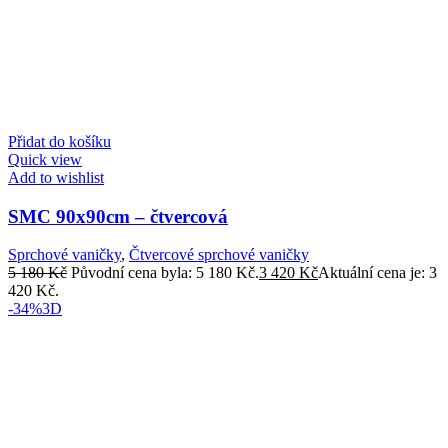
Přidat do košíku
Quick view
Add to wishlist
SMC 90x90cm – čtvercová
Sprchové vaničky
,
Čtvercové sprchové vaničky
5 180
Kč
Původní cena byla: 5 180 Kč.
3 420
Kč
Aktuální cena je: 3
420 Kč.
-34%
3D