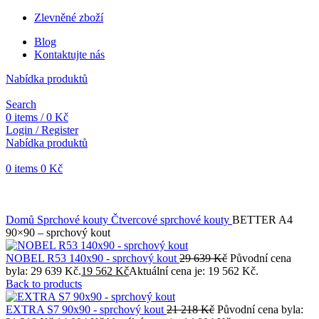
Zlevněné zboží
Blog
Kontaktujte nás
Nabídka produktů
Search
0
items
/
0
Kč
Login / Register
Nabídka produktů
0
items
0
Kč
Objednávky vytvořené během vánočních svátků budou vyřizovány
od 7. 1. 2026. Děkujeme za pochopení a přejeme vám krásné
svátky.
Domů
Sprchové kouty
Čtvercové sprchové kouty
BETTER A4
90×90 – sprchový kout
NOBEL R53 140x90 - sprchový kout
29 639
Kč
Původní cena
byla: 29 639 Kč.
19 562
Kč
Aktuální cena je: 19 562 Kč.
Back to products
EXTRA S7 90x90 - sprchový kout
21 218
Kč
Původní cena byla: