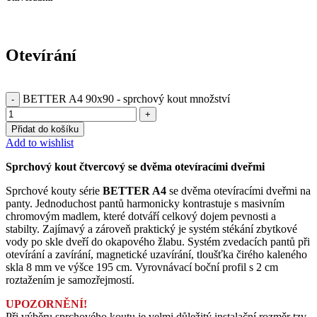
Otevírání
BETTER A4 90x90 - sprchový kout množství
Přidat do košíku
Add to wishlist
Sprchový kout čtvercový se dvěma otevíracími dveřmi
Sprchové kouty série
BETTER A4
se dvěma otevíracími dveřmi na
panty. Jednoduchost pantů harmonicky kontrastuje s masivním
chromovým madlem, které dotváří celkový dojem pevnosti a
stabilty. Zajímavý a zároveň praktický je systém stékání zbytkové
vody po skle dveří do okapového žlabu. Systém zvedacích pantů při
otevírání a zavírání, magnetické uzavírání, tloušťka čirého kaleného
skla 8 mm ve výšce 195 cm. Vyrovnávací boční profil s 2 cm
roztažením je samozřejmostí.
UPOZORNĚNÍ!
Při výběru sprchového koutu je velmi důležitý instalační rozměr tzv.