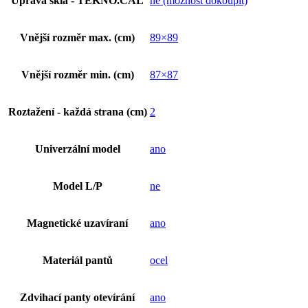
Úprava skla - TEKNO.CAL
ne (možnost dokoupit)
Vnější rozměr max. (cm)
89×89
Vnější rozměr min. (cm)
87×87
Roztažení - každá strana (cm)
2
Univerzální model
ano
Model L/P
ne
Magnetické uzavíraní
ano
Materiál pantů
ocel
Zdvihací panty otevírání
ano