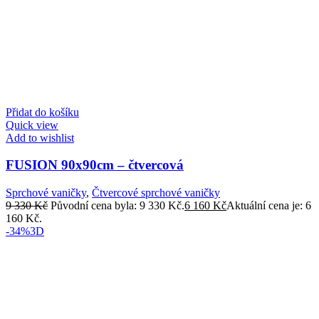
Přidat do košíku
Quick view
Add to wishlist
FUSION 90x90cm – čtvercová
Sprchové vaničky
,
Čtvercové sprchové vaničky
9 330
Kč
Původní cena byla: 9 330 Kč.
6 160
Kč
Aktuální cena je: 6
160 Kč.
-34%
3D