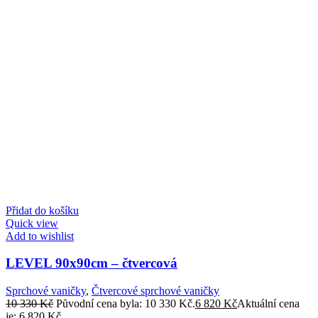
Přidat do košíku
Quick view
Add to wishlist
LEVEL 90x90cm – čtvercová
Sprchové vaničky
,
Čtvercové sprchové vaničky
10 330
Kč
Původní cena byla: 10 330 Kč.
6 820
Kč
Aktuální cena
je: 6 820 Kč.