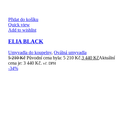
Přidat do košíku
Quick view
Add to wishlist
ELIA BLACK
Umyvadla do koupelny
,
Oválná umyvadla
5 210
Kč
Původní cena byla: 5 210 Kč.
3 440
Kč
Aktuální
cena je: 3 440 Kč.
vč. DPH
-34%