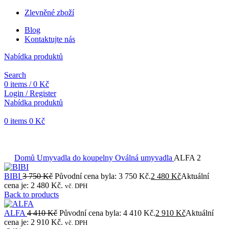
Zlevněné zboží
Blog
Kontaktujte nás
Nabídka produktů
Search
0
items
/
0
Kč
Login / Register
Nabídka produktů
0
items
0
Kč
Objednávky vytvořené během vánočních svátků budou vyřizovány
od 7. 1. 2026. Děkujeme za pochopení a přejeme vám krásné
svátky.
Domů
Umyvadla do koupelny
Oválná umyvadla
ALFA 2
BIBI
3 750
Kč
Původní cena byla: 3 750 Kč.
2 480
Kč
Aktuální
cena je: 2 480 Kč.
vč. DPH
Back to products
ALFA
4 410
Kč
Původní cena byla: 4 410 Kč.
2 910
Kč
Aktuální
cena je: 2 910 Kč.
vč. DPH