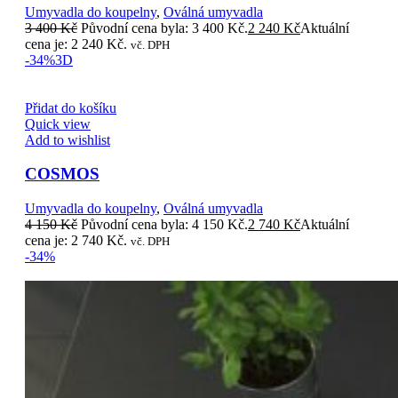
Umyvadla do koupelny
,
Oválná umyvadla
3 400
Kč
Původní cena byla: 3 400 Kč.
2 240
Kč
Aktuální
cena je: 2 240 Kč.
vč. DPH
-34%
3D
Přidat do košíku
Quick view
Add to wishlist
COSMOS
Umyvadla do koupelny
,
Oválná umyvadla
4 150
Kč
Původní cena byla: 4 150 Kč.
2 740
Kč
Aktuální
cena je: 2 740 Kč.
vč. DPH
-34%