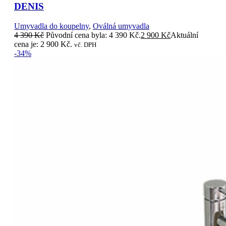
DENIS
Umyvadla do koupelny
,
Oválná umyvadla
4 390
Kč
Původní cena byla: 4 390 Kč.
2 900
Kč
Aktuální
cena je: 2 900 Kč.
vč. DPH
-34%