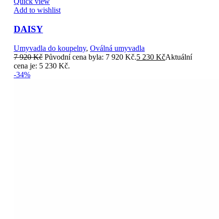
Quick view
Add to wishlist
DAISY
Umyvadla do koupelny
,
Oválná umyvadla
7 920
Kč
Původní cena byla: 7 920 Kč.
5 230
Kč
Aktuální
cena je: 5 230 Kč.
-34%