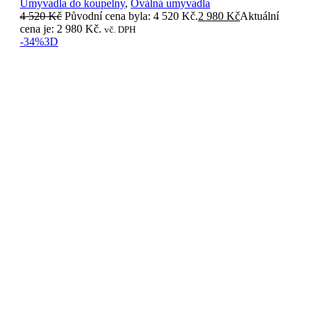
Umyvadla do koupelny
,
Oválná umyvadla
4 520
Kč
Původní cena byla: 4 520 Kč.
2 980
Kč
Aktuální
cena je: 2 980 Kč.
vč. DPH
-34%
3D