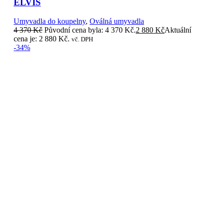
ELVIS
Umyvadla do koupelny
,
Oválná umyvadla
4 370
Kč
Původní cena byla: 4 370 Kč.
2 880
Kč
Aktuální
cena je: 2 880 Kč.
vč. DPH
-34%