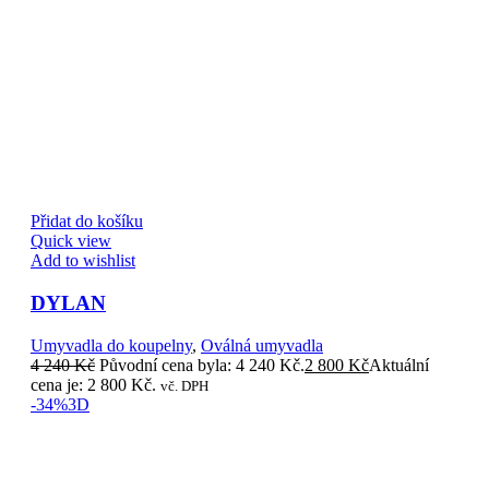
Přidat do košíku
Quick view
Add to wishlist
DYLAN
Umyvadla do koupelny
,
Oválná umyvadla
4 240
Kč
Původní cena byla: 4 240 Kč.
2 800
Kč
Aktuální
cena je: 2 800 Kč.
vč. DPH
-34%
3D