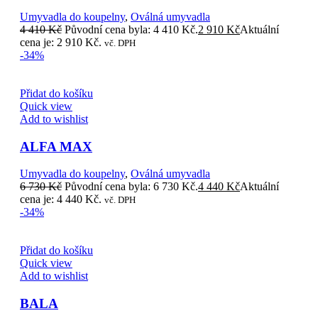
Umyvadla do koupelny
,
Oválná umyvadla
4 410
Kč
Původní cena byla: 4 410 Kč.
2 910
Kč
Aktuální
cena je: 2 910 Kč.
vč. DPH
-34%
Přidat do košíku
Quick view
Add to wishlist
ALFA MAX
Umyvadla do koupelny
,
Oválná umyvadla
6 730
Kč
Původní cena byla: 6 730 Kč.
4 440
Kč
Aktuální
cena je: 4 440 Kč.
vč. DPH
-34%
Přidat do košíku
Quick view
Add to wishlist
BALA