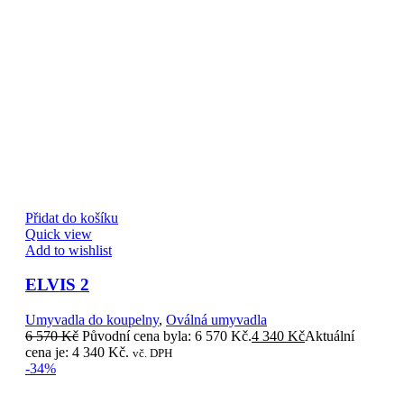
Přidat do košíku
Quick view
Add to wishlist
ELVIS 2
Umyvadla do koupelny
,
Oválná umyvadla
6 570
Kč
Původní cena byla: 6 570 Kč.
4 340
Kč
Aktuální
cena je: 4 340 Kč.
vč. DPH
-34%