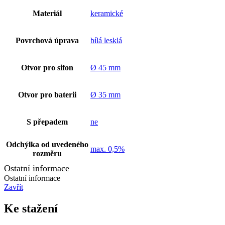
Materiál
keramické
Povrchová úprava
bílá lesklá
Otvor pro sifon
Ø 45 mm
Otvor pro baterii
Ø 35 mm
S přepadem
ne
Odchýlka od uvedeného
max. 0,5%
rozměru
Ostatní informace
Ostatní informace
Zavřít
Ke stažení