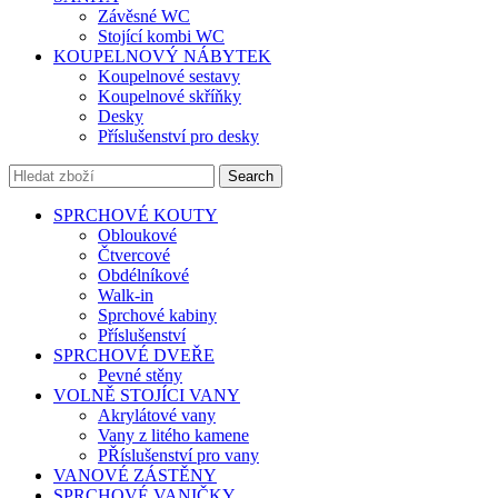
Závěsné WC
Stojící kombi WC
KOUPELNOVÝ NÁBYTEK
Koupelnové sestavy
Koupelnové skříňky
Desky
Příslušenství pro desky
Search
SPRCHOVÉ KOUTY
Obloukové
Čtvercové
Obdélníkové
Walk-in
Sprchové kabiny
Příslušenství
SPRCHOVÉ DVEŘE
Pevné stěny
VOLNĚ STOJÍCI VANY
Akrylátové vany
Vany z litého kamene
PŘíslušenství pro vany
VANOVÉ ZÁSTĚNY
SPRCHOVÉ VANIČKY