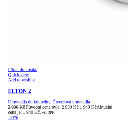
Přidat do košíku
Quick view
Add to wishlist
ELTON 2
Umyvadla do koupelny
,
Čtvercová umyvadla
2 930
Kč
Původní cena byla: 2 930 Kč.
1 940
Kč
Aktuální
cena je: 1 940 Kč.
vč. DPH
-34%