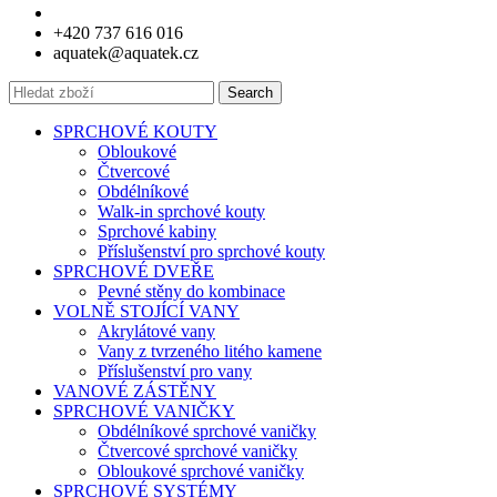
+420 737 616 016
aquatek@aquatek.cz
Search
SPRCHOVÉ KOUTY
Obloukové
Čtvercové
Obdélníkové
Walk-in sprchové kouty
Sprchové kabiny
Příslušenství pro sprchové kouty
SPRCHOVÉ DVEŘE
Pevné stěny do kombinace
VOLNĚ STOJÍCÍ VANY
Akrylátové vany
Vany z tvrzeného litého kamene
Příslušenství pro vany
VANOVÉ ZÁSTĚNY
SPRCHOVÉ VANIČKY
Obdélníkové sprchové vaničky
Čtvercové sprchové vaničky
Obloukové sprchové vaničky
SPRCHOVÉ SYSTÉMY