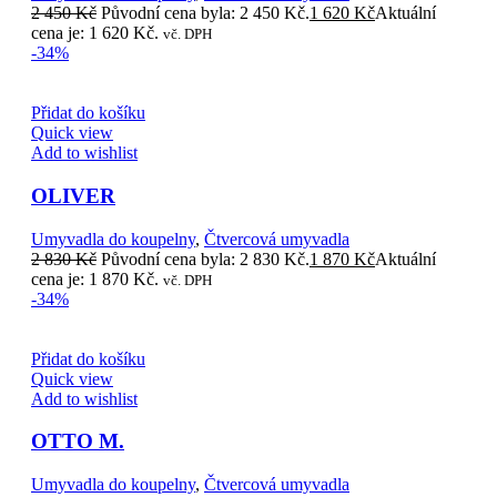
2 450
Kč
Původní cena byla: 2 450 Kč.
1 620
Kč
Aktuální
cena je: 1 620 Kč.
vč. DPH
-34%
Přidat do košíku
Quick view
Add to wishlist
OLIVER
Umyvadla do koupelny
,
Čtvercová umyvadla
2 830
Kč
Původní cena byla: 2 830 Kč.
1 870
Kč
Aktuální
cena je: 1 870 Kč.
vč. DPH
-34%
Přidat do košíku
Quick view
Add to wishlist
OTTO M.
Umyvadla do koupelny
,
Čtvercová umyvadla