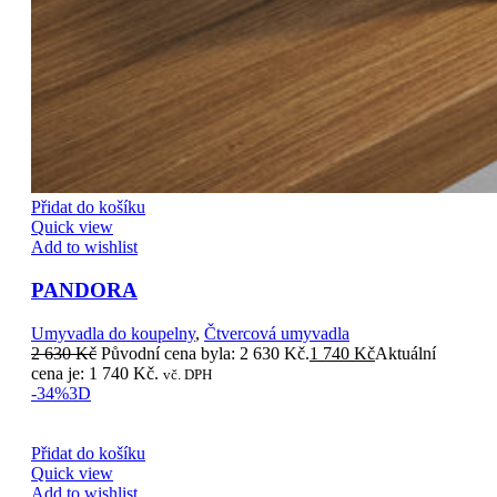
Přidat do košíku
Quick view
Add to wishlist
PANDORA
Umyvadla do koupelny
,
Čtvercová umyvadla
2 630
Kč
Původní cena byla: 2 630 Kč.
1 740
Kč
Aktuální
cena je: 1 740 Kč.
vč. DPH
-34%
3D
Přidat do košíku
Quick view
Add to wishlist