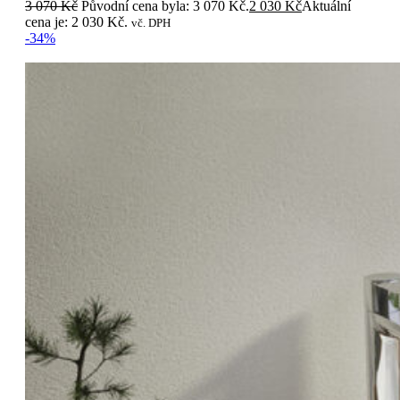
3 070
Kč
Původní cena byla: 3 070 Kč.
2 030
Kč
Aktuální
cena je: 2 030 Kč.
vč. DPH
-34%