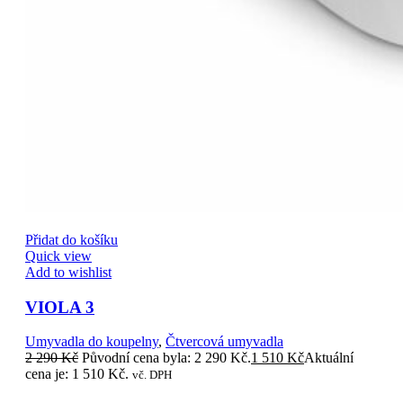
Přidat do košíku
Quick view
Add to wishlist
VIOLA 3
Umyvadla do koupelny
,
Čtvercová umyvadla
2 290
Kč
Původní cena byla: 2 290 Kč.
1 510
Kč
Aktuální
cena je: 1 510 Kč.
vč. DPH