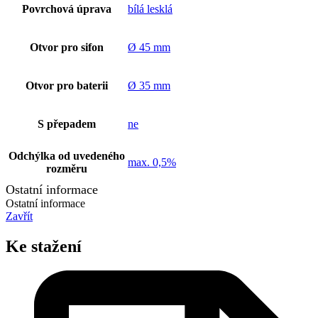
Povrchová úprava
bílá lesklá
Otvor pro sifon
Ø 45 mm
Otvor pro baterii
Ø 35 mm
S přepadem
ne
Odchýlka od uvedeného
max. 0,5%
rozměru
Ostatní informace
Ostatní informace
Zavřít
Ke stažení