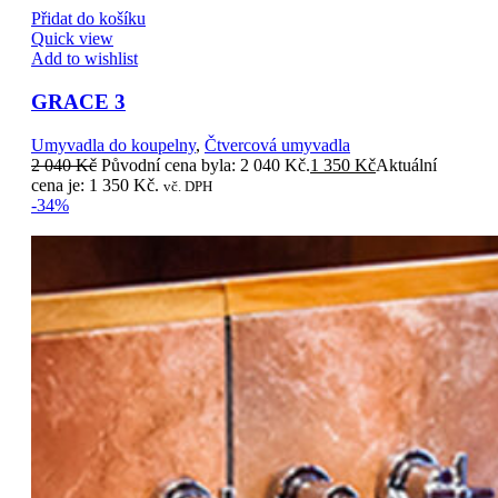
Přidat do košíku
Quick view
Add to wishlist
GRACE 3
Umyvadla do koupelny
,
Čtvercová umyvadla
2 040
Kč
Původní cena byla: 2 040 Kč.
1 350
Kč
Aktuální
cena je: 1 350 Kč.
vč. DPH
-34%