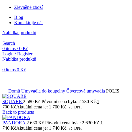
Zlevněné zboží
Blog
Kontaktujte nás
Nabídka produktů
Search
0
items
/
0
Kč
Login / Register
Nabídka produktů
0
items
0
Kč
Objednávky vytvořené během vánočních svátků budou vyřizovány
od 7. 1. 2026. Děkujeme za pochopení a přejeme vám krásné
svátky.
Domů
Umyvadla do koupelny
Čtvercová umyvadla
POLIS
SQUARE
2 580
Kč
Původní cena byla: 2 580 Kč.
1
700
Kč
Aktuální cena je: 1 700 Kč.
vč. DPH
Back to products
PANDORA
2 630
Kč
Původní cena byla: 2 630 Kč.
1
740
Kč
Aktuální cena je: 1 740 Kč.
vč. DPH