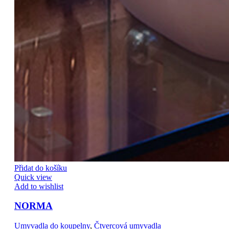
Přidat do košíku
Quick view
Add to wishlist
NORMA
Umyvadla do koupelny
,
Čtvercová umyvadla