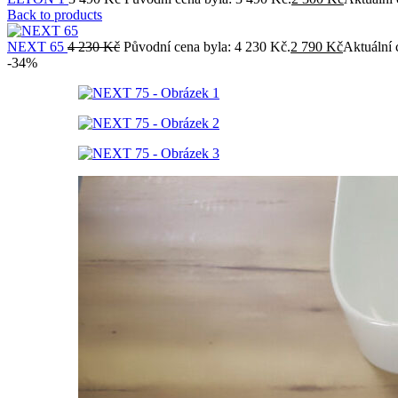
Back to products
NEXT 65
4 230
Kč
Původní cena byla: 4 230 Kč.
2 790
Kč
Aktuální 
-34%