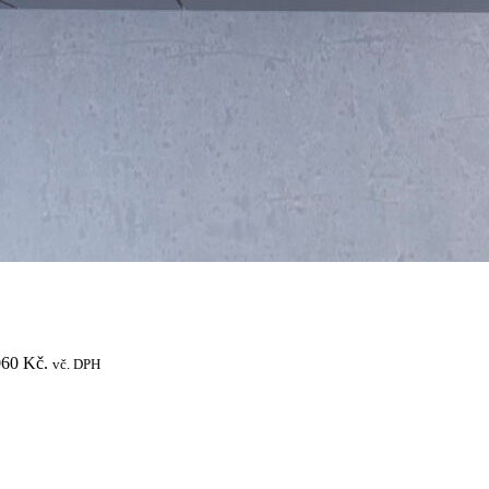
060 Kč.
vč. DPH