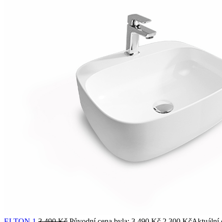
ELTON 1
3 490
Kč
Původní cena byla: 3 490 Kč.
2 300
Kč
Aktuální 