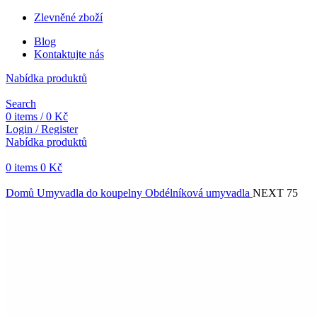
Zlevněné zboží
Blog
Kontaktujte nás
Nabídka produktů
Search
0
items
/
0
Kč
Login / Register
Nabídka produktů
0
items
0
Kč
Objednávky vytvořené během vánočních svátků budou vyřizovány od 
Domů
Umyvadla do koupelny
Obdélníková umyvadla
NEXT 75