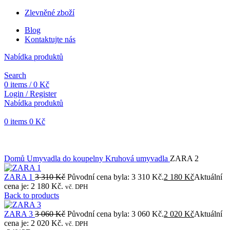
Zlevněné zboží
Blog
Kontaktujte nás
Nabídka produktů
Search
0
items
/
0
Kč
Login / Register
Nabídka produktů
0
items
0
Kč
Objednávky vytvořené během vánočních svátků budou vyřizovány
od 7. 1. 2026. Děkujeme za pochopení a přejeme vám krásné
svátky.
Domů
Umyvadla do koupelny
Kruhová umyvadla
ZARA 2
ZARA 1
3 310
Kč
Původní cena byla: 3 310 Kč.
2 180
Kč
Aktuální
cena je: 2 180 Kč.
vč. DPH
Back to products
ZARA 3
3 060
Kč
Původní cena byla: 3 060 Kč.
2 020
Kč
Aktuální
cena je: 2 020 Kč.
vč. DPH