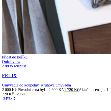
Přidat do košíku
Quick view
Add to wishlist
FELIX
Umyvadla do koupelny
,
Kruhová umyvadla
2 600
Kč
Původní cena byla: 2 600 Kč.
1 720
Kč
Aktuální cena je: 1
720 Kč.
vč. DPH
-34%
3D