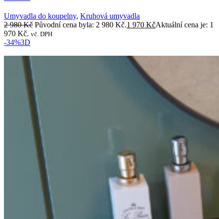
Umyvadla do koupelny
,
Kruhová umyvadla
2 980
Kč
Původní cena byla: 2 980 Kč.
1 970
Kč
Aktuální cena je: 1
970 Kč.
vč. DPH
-34%
3D