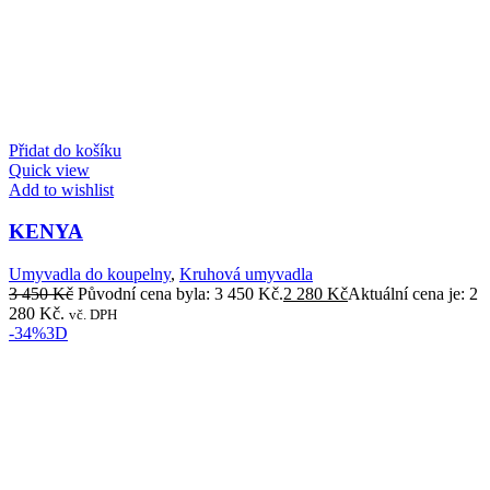
Přidat do košíku
Quick view
Add to wishlist
KENYA
Umyvadla do koupelny
,
Kruhová umyvadla
3 450
Kč
Původní cena byla: 3 450 Kč.
2 280
Kč
Aktuální cena je: 2
280 Kč.
vč. DPH
-34%
3D