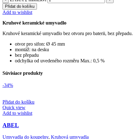
Přidat do košíku
Add to wishlist
Kruhové keramické umyvadlo
Kruhové keramické umyvadlo bez otvoru pro baterii, bez přepadu.
otvor pro sifon: Ø 45 mm
montáž: na desku
bez přepadu
odchylka od uvedeného rozměru Max.: 0,5 %
Súvisiace produkty
-34%
Přidat do košíku
Quick view
Add to wishlist
ABEL
Umyvadla do koupelny
,
Kruhová umyvadla