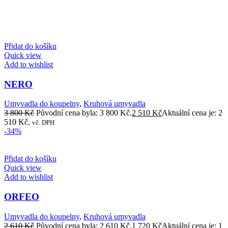
Přidat do košíku
Quick view
Add to wishlist
NERO
Umyvadla do koupelny
,
Kruhová umyvadla
3 800
Kč
Původní cena byla: 3 800 Kč.
2 510
Kč
Aktuální cena je: 2
510 Kč.
vč. DPH
-34%
Přidat do košíku
Quick view
Add to wishlist
ORFEO
Umyvadla do koupelny
,
Kruhová umyvadla
2 610
Kč
Původní cena byla: 2 610 Kč.
1 720
Kč
Aktuální cena je: 1