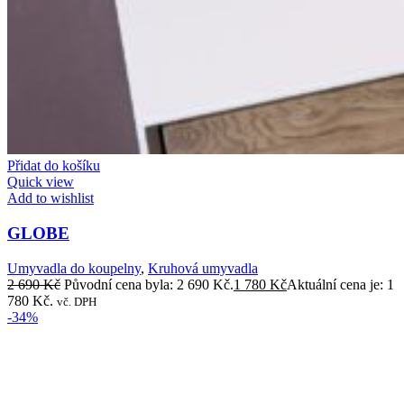
Přidat do košíku
Quick view
Add to wishlist
GLOBE
Umyvadla do koupelny
,
Kruhová umyvadla
2 690
Kč
Původní cena byla: 2 690 Kč.
1 780
Kč
Aktuální cena je: 1
780 Kč.
vč. DPH
-34%