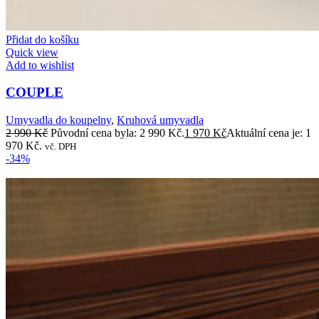
Přidat do košíku
Quick view
Add to wishlist
COUPLE
Umyvadla do koupelny
,
Kruhová umyvadla
2 990
Kč
Původní cena byla: 2 990 Kč.
1 970
Kč
Aktuální cena je: 1
970 Kč.
vč. DPH
-34%