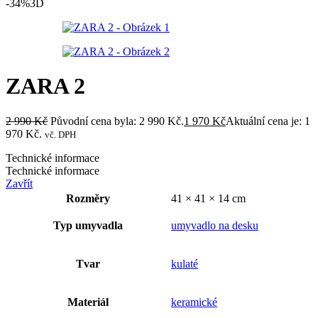
-34%
3D
ZARA 2
2 990
Kč
Původní cena byla: 2 990 Kč.
1 970
Kč
Aktuální cena je: 1
970 Kč.
vč. DPH
Technické informace
Technické informace
Zavřít
Rozměry
41 × 41 × 14 cm
Typ umyvadla
umyvadlo na desku
Tvar
kulaté
Materiál
keramické