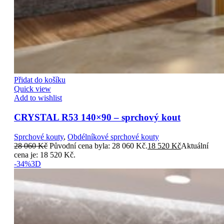
Přidat do košíku
Quick view
Add to wishlist
CRYSTAL R53 140×90 – sprchový kout
Sprchové kouty
,
Obdélníkové sprchové kouty
28 060
Kč
Původní cena byla: 28 060 Kč.
18 520
Kč
Aktuální
cena je: 18 520 Kč.
-34%
3D