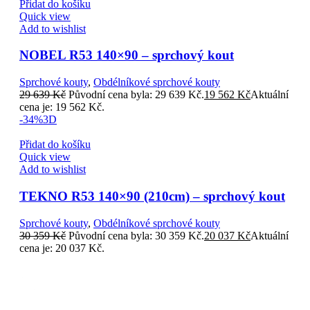
Přidat do košíku
Quick view
Add to wishlist
NOBEL R53 140×90 – sprchový kout
Sprchové kouty
,
Obdélníkové sprchové kouty
29 639
Kč
Původní cena byla: 29 639 Kč.
19 562
Kč
Aktuální
cena je: 19 562 Kč.
-34%
3D
Přidat do košíku
Quick view
Add to wishlist
TEKNO R53 140×90 (210cm) – sprchový kout
Sprchové kouty
,
Obdélníkové sprchové kouty
30 359
Kč
Původní cena byla: 30 359 Kč.
20 037
Kč
Aktuální
cena je: 20 037 Kč.