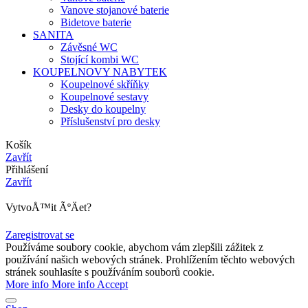
Vanove stojanové baterie
Bidetove baterie
SANITA
Závěsné WC
Stojící kombi WC
KOUPELNOVY NABYTEK
Koupelnové skříňky
Koupelnové sestavy
Desky do koupelny
Příslušenství pro desky
Košík
Zavřít
Přihlášení
Zavřít
VytvoÅ™it ÃºÄet?
Zaregistrovat se
Používáme soubory cookie, abychom vám zlepšili zážitek z
používání našich webových stránek. Prohlížením těchto webových
stránek souhlasíte s používáním souborů cookie.
More info
More info
Accept