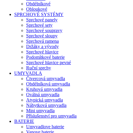
Obdélníkové
Obloukové
SPRCHOVÉ SYSTÉMY
Sprchové panely
Sprchové sety
Sprchové soupravy
Sprchové sloupy
Sprchová ramena
Držáky a vývody
Sprchové hlavice
Podomítkové baterie
Sprchové hlavice pevné
Ruční sprchy
UMYVADLA
Čtvercová umyvadla
Obdélníková umyvadla
Kruhová umyvadla
Oválná umyvadla
Atypická umyvadla
Nábytková umyvadla
Mini umyvadla
Příslušenství pro umyvadla
BATERIE
Umyvadlove baterie
Vanove baterie