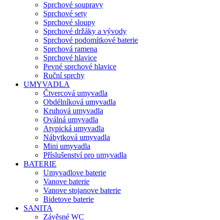
Sprchové soupravy
Sprchové sety
Sprchové sloupy
Sprchové držáky a vývody
Sprchové podomítkové baterie
Sprchová ramena
Sprchové hlavice
Pevné sprchové hlavice
Ruční sprchy
UMYVADLA
Čtvercová umyvadla
Obdélníková umyvadla
Kruhová umyvadla
Oválná umyvadla
Atypická umyvadla
Nábytková umyvadla
Mini umyvadla
Příslušenství pro umyvadla
BATERIE
Umyvadlove baterie
Vanove baterie
Vanove stojanove baterie
Bidetove baterie
SANITA
Závěsné WC