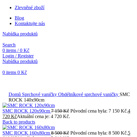
Zlevněné zboží
Blog
Kontaktujte nás
Nabídka produktů
Search
0
items
/
0
Kč
Login / Register
Nabídka produktů
0
items
0
Kč
Objednávky vytvořené během vánočních svátků budou vyřizovány
od 7. 1. 2026. Děkujeme za pochopení a přejeme vám krásné
svátky.
Domů
Sprchové vaničky
Obdélníkové sprchové vaničky
SMC
ROCK 140x90cm
SMC ROCK 120x90cm
7 150
Kč
Původní cena byla: 7 150 Kč.
4
720
Kč
Aktuální cena je: 4 720 Kč.
Back to products
SMC ROCK 160x80cm
8 500
Kč
Původní cena byla: 8 500 Kč.
5