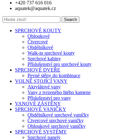
+420 737 616 016
aquatek@aquatek.cz
Search
SPRCHOVÉ KOUTY
Obloukové
Čtvercové
Obdélníkové
Walk-in sprchové kouty
Sprchové kabiny
Příslušenství pro sprchové kouty
SPRCHOVÉ DVEŘE
Pevné stěny do kombinace
VOLNĚ STOJÍCÍ VANY
Akrylátové vany
Vany z tvrzeného litého kamene
Příslušenství pro vany
VANOVÉ ZÁSTĚNY
SPRCHOVÉ VANIČKY
Obdélníkové sprchové vaničky
Čtvercové sprchové vaničky
Obloukové sprchové vaničky
SPRCHOVÉ SYSTÉMY
Sprchové panely