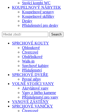
Stojící kombi WC
KOUPELNOVÝ NÁBYTEK
Koupelnové sestavy
Koupelnové skříňky
Desky
Příslušenství pro desky
Search
SPRCHOVÉ KOUTY
Obloukové
Čtvercové
Obdélníkové
Walk-in
Sprchové kabiny
Příslušenství
SPRCHOVÉ DVEŘE
Pevné stěny
VOLNĚ STOJÍCI VANY
Akrylátové vany
Vany z litého kamene
PŘíslušenství pro vany
VANOVÉ ZÁSTĚNY
SPRCHOVÉ VANIČKY
Čtvercové