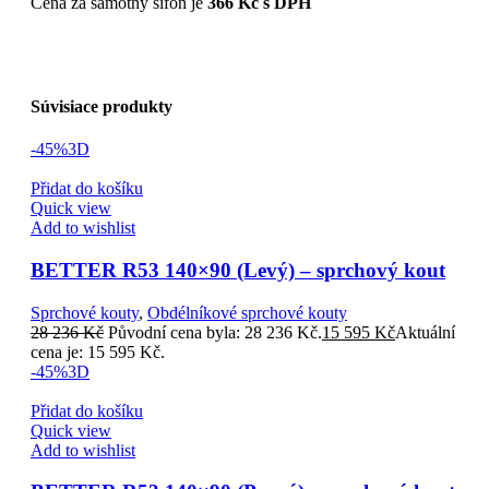
Cena za samotný sifon je
366 Kč s DPH
Súvisiace produkty
-45%
3D
Přidat do košíku
Quick view
Add to wishlist
BETTER R53 140×90 (Levý) – sprchový kout
Sprchové kouty
,
Obdélníkové sprchové kouty
28 236
Kč
Původní cena byla: 28 236 Kč.
15 595
Kč
Aktuální
cena je: 15 595 Kč.
-45%
3D
Přidat do košíku
Quick view
Add to wishlist