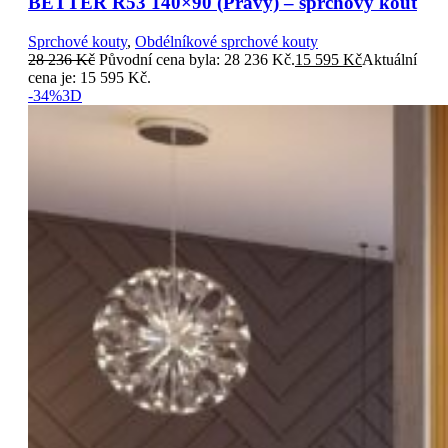
BETTER R53 140×90 (Pravý) – sprchový kout
Sprchové kouty
,
Obdélníkové sprchové kouty
28 236
Kč
Původní cena byla: 28 236 Kč.
15 595
Kč
Aktuální
cena je: 15 595 Kč.
-34%
3D