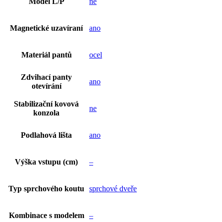
Model L/P
ne
Magnetické uzavíraní
ano
Materiál pantů
ocel
Zdvihací panty
ano
otevírání
Stabilizační kovová
ne
konzola
Podlahová lišta
ano
Výška vstupu (cm)
–
Typ sprchového koutu
sprchové dveře
Kombinace s modelem
–