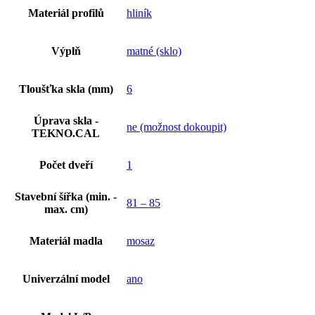
Materiál profilů
hliník
Výplň
matné (sklo)
Tloušťka skla (mm)
6
Úprava skla -
ne (možnost dokoupit)
TEKNO.CAL
Počet dveří
1
Stavební šířka (min. -
81 – 85
max. cm)
Materiál madla
mosaz
Univerzální model
ano