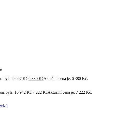
7. 1. 2026. Děkujeme za pochopení a přejeme vám krásné svátky.
ře
a byla: 9 667 Kč.
6 380
Kč
Aktuální cena je: 6 380 Kč.
na byla: 10 942 Kč.
7 222
Kč
Aktuální cena je: 7 222 Kč.