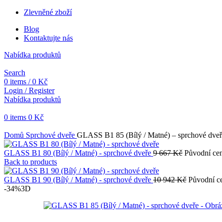
Zlevněné zboží
Blog
Kontaktujte nás
Nabídka produktů
Search
0
items
/
0
Kč
Login / Register
Nabídka produktů
0
items
0
Kč
Objednávky vytvořené během vánočních svátků budou vyřizovány od 
Domů
Sprchové dveře
GLASS B1 85 (Bílý / Matné) – sprchové dve
GLASS B1 80 (Bílý / Matné) - sprchové dveře
9 667
Kč
Původní cen
Back to products
GLASS B1 90 (Bílý / Matné) - sprchové dveře
10 942
Kč
Původní ce
-34%
3D