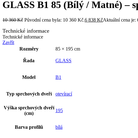
GLASS B1 85 (Bílý / Matné) – s
10 360
Kč
Původní cena byla: 10 360 Kč.
6 838
Kč
Aktuální cena je:
Technické informace
Technické informace
Zavřít
Rozměry
85 × 195 cm
Řada
GLASS
Model
B1
Typ sprchových dveří
otevírací
Výška sprchových dveří
195
(cm)
Barva profilů
bílá