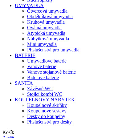
UMYVADLA
Čtvercová umyvadla
Obdélníková umyvadla
Kruhová umyvadla
Oválná umyvadla
Atypická umyvadla
Nábytková umyvadla
Mini umyvadla
Příslušenství pro umyvadla
BATERIE
Umyvadlove baterie
Vanove baterie
Vanove stojanové baterie
Bidetove baterie
SANITA
Závěsné WC
Stojící kombi WC
KOUPELNOVY NABYTEK
Koupelnové skříňky
Koupelnové sestavy
Desky do koupelny
Příslušenství pro desky
Košík
Zavřít