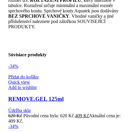
rozměr tzv.
ROZTAŽENÍ PROFILŮ
, který naleznete v
tabulce. Roztažení určuje minimální a maximální rozměr
sprchového koutu. Sprchové kouty Aquatek jsou dodávány
BEZ SPRCHOVÉ VANIČKY
. Vhodné vaničky a jiné
příslušenství naleznete pod záložkou SOUVISEJÍCÍ
PRODUKTY.
Súvisiace produkty
-34%
Přidat do košíku
Quick view
Add to wishlist
REMOVE.GEL 125ml
Údržba skla
620
Kč
Původní cena byla: 620 Kč.
409
Kč
Aktuální cena je:
409 Kč.
-34%