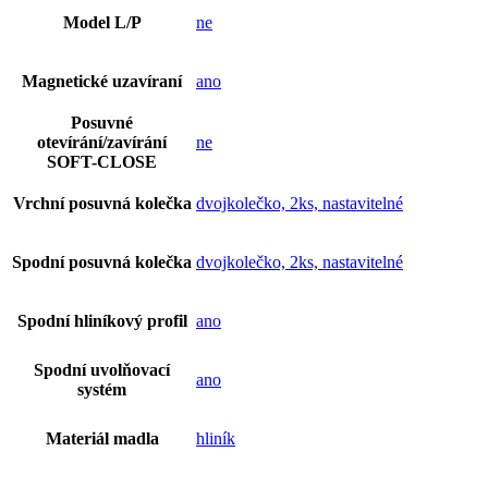
Model L/P
ne
Magnetické uzavíraní
ano
Posuvné
otevírání/zavírání
ne
SOFT-CLOSE
Vrchní posuvná kolečka
dvojkolečko, 2ks, nastavitelné
Spodní posuvná kolečka
dvojkolečko, 2ks, nastavitelné
Spodní hliníkový profil
ano
Spodní uvolňovací
ano
systém
Materiál madla
hliník