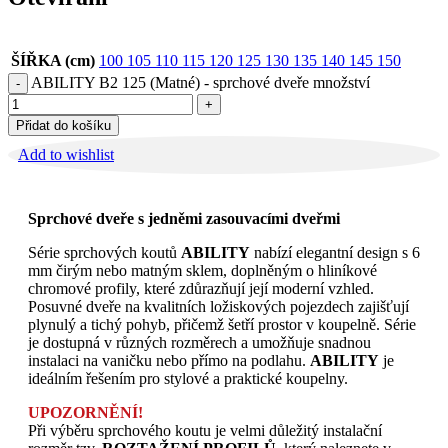
ŠÍŘKA (cm)
100
105
110
115
120
125
130
135
140
145
150
ABILITY B2 125 (Matné) - sprchové dveře množství
Přidat do košíku
Add to wishlist
Sprchové dveře s jedněmi zasouvacími dveřmi
Série sprchových koutů
ABILITY
nabízí elegantní design s 6
mm čirým nebo matným sklem, doplněným o hliníkové
chromové profily, které zdůrazňují její moderní vzhled.
Posuvné dveře na kvalitních ložiskových pojezdech zajišťují
plynulý a tichý pohyb, přičemž šetří prostor v koupelně. Série
je dostupná v různých rozměrech a umožňuje snadnou
instalaci na vaničku nebo přímo na podlahu.
ABILITY
je
ideálním řešením pro stylové a praktické koupelny.
UPOZORNĚNÍ!
Při výběru sprchového koutu je velmi důležitý instalační