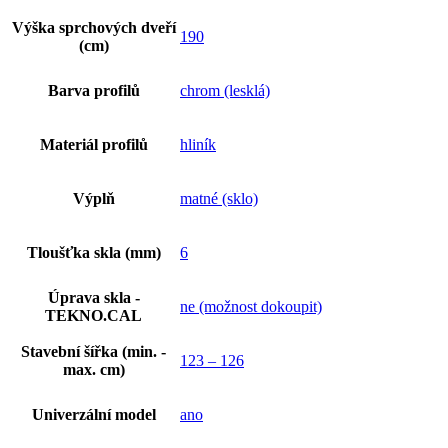
Výška sprchových dveří
190
(cm)
Barva profilů
chrom (lesklá)
Materiál profilů
hliník
Výplň
matné (sklo)
Tloušťka skla (mm)
6
Úprava skla -
ne (možnost dokoupit)
TEKNO.CAL
Stavební šířka (min. -
123 – 126
max. cm)
Univerzální model
ano