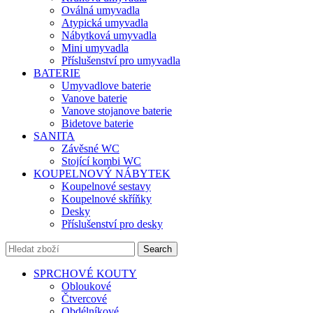
Oválná umyvadla
Atypická umyvadla
Nábytková umyvadla
Mini umyvadla
Příslušenství pro umyvadla
BATERIE
Umyvadlove baterie
Vanove baterie
Vanove stojanove baterie
Bidetove baterie
SANITA
Závěsné WC
Stojící kombi WC
KOUPELNOVÝ NÁBYTEK
Koupelnové sestavy
Koupelnové skříňky
Desky
Příslušenství pro desky
Search
SPRCHOVÉ KOUTY
Obloukové
Čtvercové
Obdélníkové