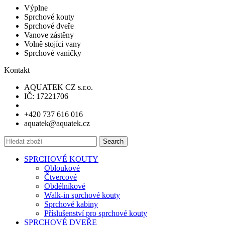
Výplne
Sprchové kouty
Sprchové dveře
Vanove zástěny
Volně stojíci vany
Sprchové vaničky
Kontakt
AQUATEK CZ s.r.o.
IČ: 17221706
+420 737 616 016
aquatek@aquatek.cz
Search
SPRCHOVÉ KOUTY
Obloukové
Čtvercové
Obdélníkové
Walk-in sprchové kouty
Sprchové kabiny
Příslušenství pro sprchové kouty
SPRCHOVÉ DVEŘE