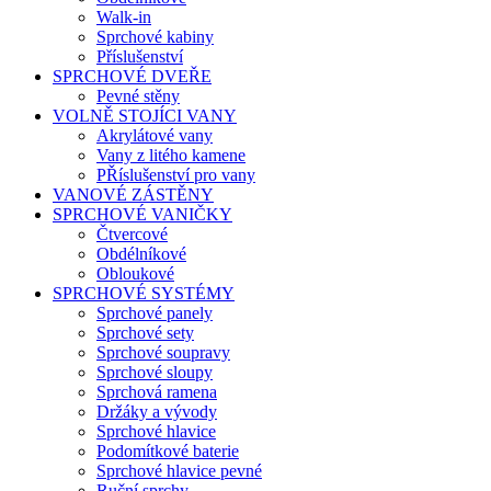
Walk-in
Sprchové kabiny
Příslušenství
SPRCHOVÉ DVEŘE
Pevné stěny
VOLNĚ STOJÍCI VANY
Akrylátové vany
Vany z litého kamene
PŘíslušenství pro vany
VANOVÉ ZÁSTĚNY
SPRCHOVÉ VANIČKY
Čtvercové
Obdélníkové
Obloukové
SPRCHOVÉ SYSTÉMY
Sprchové panely
Sprchové sety
Sprchové soupravy
Sprchové sloupy
Sprchová ramena
Držáky a vývody
Sprchové hlavice
Podomítkové baterie
Sprchové hlavice pevné
Ruční sprchy