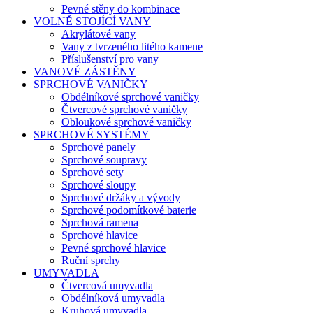
Pevné stěny do kombinace
VOLNĚ STOJÍCÍ VANY
Akrylátové vany
Vany z tvrzeného litého kamene
Příslušenství pro vany
VANOVÉ ZÁSTĚNY
SPRCHOVÉ VANIČKY
Obdélníkové sprchové vaničky
Čtvercové sprchové vaničky
Obloukové sprchové vaničky
SPRCHOVÉ SYSTÉMY
Sprchové panely
Sprchové soupravy
Sprchové sety
Sprchové sloupy
Sprchové držáky a vývody
Sprchové podomítkové baterie
Sprchová ramena
Sprchové hlavice
Pevné sprchové hlavice
Ruční sprchy
UMYVADLA
Čtvercová umyvadla
Obdélníková umyvadla
Kruhová umyvadla