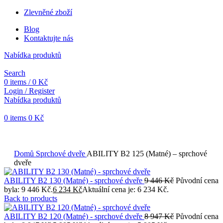
Zlevněné zboží
Blog
Kontaktujte nás
Nabídka produktů
Search
0
items
/
0
Kč
Login / Register
Nabídka produktů
0
items
0
Kč
Objednávky vytvořené během vánočních svátků budou vyřizovány
od 7. 1. 2026. Děkujeme za pochopení a přejeme vám krásné
svátky.
Domů
Sprchové dveře
ABILITY B2 125 (Matné) – sprchové
dveře
ABILITY B2 130 (Matné) - sprchové dveře
9 446
Kč
Původní cena
byla: 9 446 Kč.
6 234
Kč
Aktuální cena je: 6 234 Kč.
Back to products
ABILITY B2 120 (Matné) - sprchové dveře
8 947
Kč
Původní cena