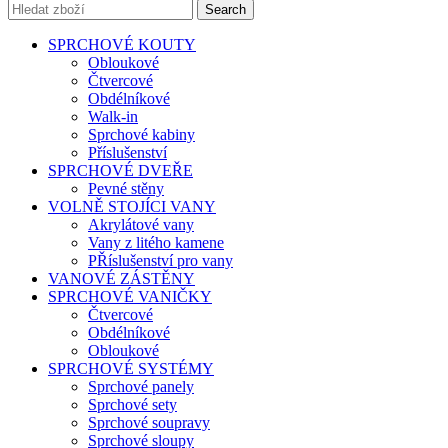
Search
SPRCHOVÉ KOUTY
Obloukové
Čtvercové
Obdélníkové
Walk-in
Sprchové kabiny
Příslušenství
SPRCHOVÉ DVEŘE
Pevné stěny
VOLNĚ STOJÍCI VANY
Akrylátové vany
Vany z litého kamene
PŘíslušenství pro vany
VANOVÉ ZÁSTĚNY
SPRCHOVÉ VANIČKY
Čtvercové
Obdélníkové
Obloukové
SPRCHOVÉ SYSTÉMY
Sprchové panely
Sprchové sety
Sprchové soupravy
Sprchové sloupy