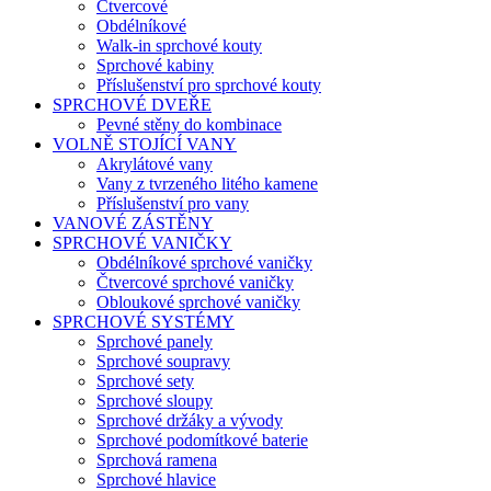
Čtvercové
Obdélníkové
Walk-in sprchové kouty
Sprchové kabiny
Příslušenství pro sprchové kouty
SPRCHOVÉ DVEŘE
Pevné stěny do kombinace
VOLNĚ STOJÍCÍ VANY
Akrylátové vany
Vany z tvrzeného litého kamene
Příslušenství pro vany
VANOVÉ ZÁSTĚNY
SPRCHOVÉ VANIČKY
Obdélníkové sprchové vaničky
Čtvercové sprchové vaničky
Obloukové sprchové vaničky
SPRCHOVÉ SYSTÉMY
Sprchové panely
Sprchové soupravy
Sprchové sety
Sprchové sloupy
Sprchové držáky a vývody
Sprchové podomítkové baterie
Sprchová ramena
Sprchové hlavice