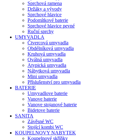
Sprchová ramena
Držáky a vývody
Sprchové hlavice
Podomítkové baterie
Sprchové hlavice pevné
Ruční sprchy
UMYVADLA
Čtvercová umyvadla
Obdélníková umyvadla
Kruhová umyvadla
Oválná umyvadla
Atypická umyvadla
Nábytková umyvadla
Mini umyvadla
Příslušenství pro umyvadla
BATERIE
Umyvadlove baterie
Vanove baterie
Vanove stojanové baterie
Bidetove baterie
SANITA
Závěsné WC
Stojící kombi WC
KOUPELNOVY NABYTEK
Koupelnové skříňky