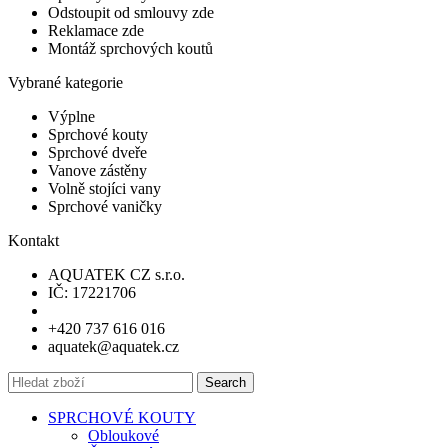
Odstoupit od smlouvy zde
Reklamace zde
Montáž sprchových koutů
Vybrané kategorie
Výplne
Sprchové kouty
Sprchové dveře
Vanove zástěny
Volně stojíci vany
Sprchové vaničky
Kontakt
AQUATEK CZ s.r.o.
IČ: 17221706
+420 737 616 016
aquatek@aquatek.cz
Search
SPRCHOVÉ KOUTY
Obloukové