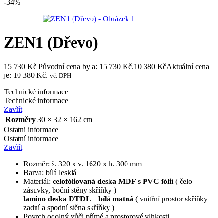
-34%
ZEN1 (Dřevo)
15 730
Kč
Původní cena byla: 15 730 Kč.
10 380
Kč
Aktuální cena
je: 10 380 Kč.
vč. DPH
Technické informace
Technické informace
Zavřít
Rozměry
30 × 32 × 162 cm
Ostatní informace
Ostatní informace
Zavřít
Rozměr: š. 320 x v. 1620 x h. 300 mm
Barva: bílá lesklá
Materiál:
celofóliovaná deska MDF s PVC fólií
( čelo
zásuvky, boční stěny skříňky )
lamino deska DTDL – bílá matná
( vnitřní prostor skříňky –
zadní a spodní stěna skříňky )
Povrch odolný vůči přímé a prostorové vlhkosti