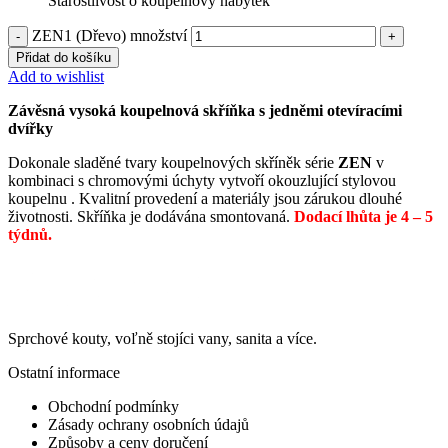
Starostlivost o koupelnový nábytek
ZEN1 (Dřevo) množství
Přidat do košíku
Add to wishlist
Závěsná vysoká koupelnová skříňka s jedněmi otevíracími
dvířky
Dokonale sladěné tvary koupelnových skříněk série
ZEN
v
kombinaci s chromovými úchyty vytvoří okouzlující stylovou
koupelnu . Kvalitní provedení a materiály jsou zárukou dlouhé
životnosti. Skříňka je dodávána smontovaná.
Dodací lhůta je 4 – 5
týdnů.
Sprchové kouty, voľně stojíci vany, sanita a více.
Ostatní informace
Obchodní podmínky
Zásady ochrany osobních údajů
Způsoby a ceny doručení