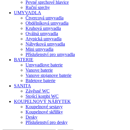
Pevné sprchové hlavice
Ruční sprchy
UMYVADLA
Čtvercová umyvadla
Obdélníková umyvadla
Kruhová umyvadla
Oválná umyvadla
Atypická umyvadla
Nábytková umyvadla
Mini umyvadla
Příslušenství pro umyvadla
BATERIE
Umyvadlove baterie
Vanove baterie
Vanove stojanove baterie
Bidetove baterie
SANITA
Závěsné WC
Stojící kombi WC
KOUPELNOVÝ NÁBYTEK
Koupelnové sestavy
Koupelnové skříňky
Desky
Příslušenství pro desky