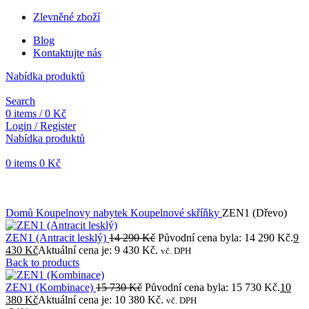
Zlevněné zboží
Blog
Kontaktujte nás
Nabídka produktů
Search
0
items
/
0
Kč
Login / Register
Nabídka produktů
0
items
0
Kč
Objednávky vytvořené během vánočních svátků budou vyřizovány
od 7. 1. 2026. Děkujeme za pochopení a přejeme vám krásné
svátky.
Domů
Koupelnovy nabytek
Koupelnové skříňky
ZEN1 (Dřevo)
ZEN1 (Antracit lesklý)
14 290
Kč
Původní cena byla: 14 290 Kč.
9
430
Kč
Aktuální cena je: 9 430 Kč.
vč. DPH
Back to products
ZEN1 (Kombinace)
15 730
Kč
Původní cena byla: 15 730 Kč.
10
380
Kč
Aktuální cena je: 10 380 Kč.
vč. DPH