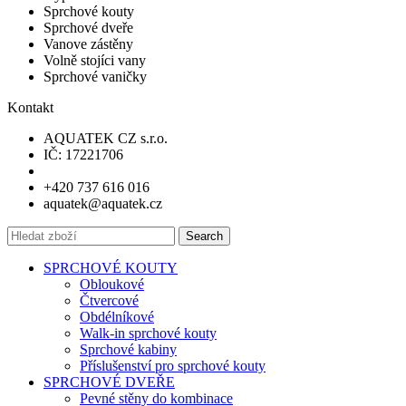
Sprchové kouty
Sprchové dveře
Vanove zástěny
Volně stojíci vany
Sprchové vaničky
Kontakt
AQUATEK CZ s.r.o.
IČ: 17221706
+420 737 616 016
aquatek@aquatek.cz
Search
SPRCHOVÉ KOUTY
Obloukové
Čtvercové
Obdélníkové
Walk-in sprchové kouty
Sprchové kabiny
Příslušenství pro sprchové kouty
SPRCHOVÉ DVEŘE
Pevné stěny do kombinace