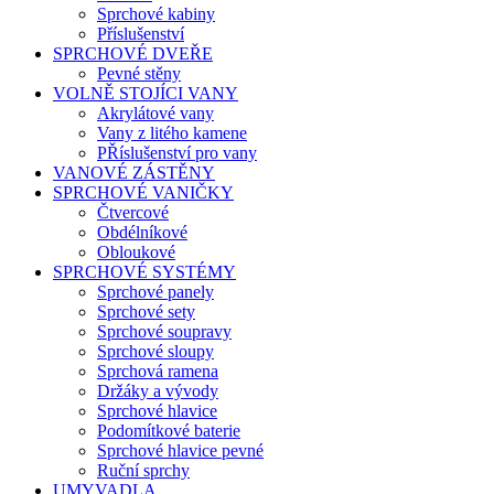
Sprchové kabiny
Příslušenství
SPRCHOVÉ DVEŘE
Pevné stěny
VOLNĚ STOJÍCI VANY
Akrylátové vany
Vany z litého kamene
PŘíslušenství pro vany
VANOVÉ ZÁSTĚNY
SPRCHOVÉ VANIČKY
Čtvercové
Obdélníkové
Obloukové
SPRCHOVÉ SYSTÉMY
Sprchové panely
Sprchové sety
Sprchové soupravy
Sprchové sloupy
Sprchová ramena
Držáky a vývody
Sprchové hlavice
Podomítkové baterie
Sprchové hlavice pevné
Ruční sprchy
UMYVADLA