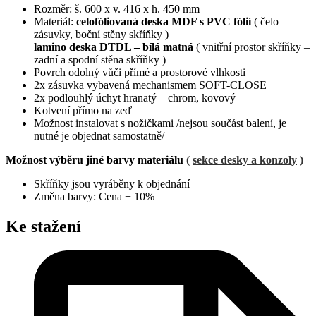
Rozměr: š. 600 x v. 416 x h. 450 mm
Materiál:
celofóliovaná deska MDF s PVC fólií
( čelo
zásuvky, boční stěny skříňky )
lamino deska DTDL – bílá matná
( vnitřní prostor skříňky –
zadní a spodní stěna skříňky )
Povrch odolný vůči přímé a prostorové vlhkosti
2x zásuvka vybavená mechanismem SOFT-CLOSE
2x podlouhlý úchyt hranatý – chrom, kovový
Kotvení přímo na zeď
Možnost instalovat s nožičkami /nejsou součást balení, je
nutné je objednat samostatně/
Možnost výběru jiné barvy materiálu
(
sekce desky a konzoly
)
Skříňky jsou vyráběny k objednání
Změna barvy: Cena + 10%
Ke stažení