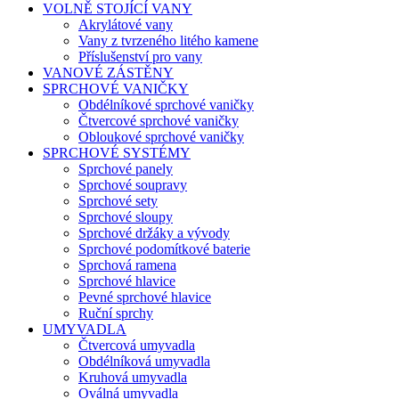
VOLNĚ STOJÍCÍ VANY
Akrylátové vany
Vany z tvrzeného litého kamene
Příslušenství pro vany
VANOVÉ ZÁSTĚNY
SPRCHOVÉ VANIČKY
Obdélníkové sprchové vaničky
Čtvercové sprchové vaničky
Obloukové sprchové vaničky
SPRCHOVÉ SYSTÉMY
Sprchové panely
Sprchové soupravy
Sprchové sety
Sprchové sloupy
Sprchové držáky a vývody
Sprchové podomítkové baterie
Sprchová ramena
Sprchové hlavice
Pevné sprchové hlavice
Ruční sprchy
UMYVADLA
Čtvercová umyvadla
Obdélníková umyvadla
Kruhová umyvadla
Oválná umyvadla