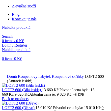
Zlevněné zboží
Blog
Kontaktujte nás
Nabídka produktů
Search
0
items
/
0
Kč
Login / Register
Nabídka produktů
0
items
0
Kč
Objednávky vytvořené během vánočních svátků budou vyřizovány
od 7. 1. 2026. Děkujeme za pochopení a přejeme vám krásné
svátky.
Domů
Koupelnovy nabytek
Koupelnové skříňky
LOFT2 600
(Antracit lesklý)
LOFT2 600 (Bílá lesklá)
13 660
Kč
Původní cena byla: 13
660 Kč.
9 020
Kč
Aktuální cena je: 9 020 Kč.
vč. DPH
Back to products
LOFT2 600 (Dřevo)
15 010
Kč
Původní cena byla: 15 010 Kč.
9