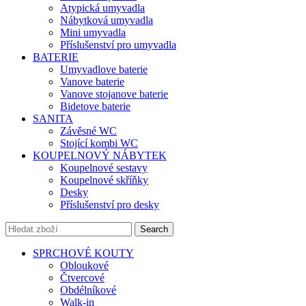
Atypická umyvadla
Nábytková umyvadla
Mini umyvadla
Příslušenství pro umyvadla
BATERIE
Umyvadlove baterie
Vanove baterie
Vanove stojanove baterie
Bidetove baterie
SANITA
Závěsné WC
Stojící kombi WC
KOUPELNOVÝ NÁBYTEK
Koupelnové sestavy
Koupelnové skříňky
Desky
Příslušenství pro desky
Search
SPRCHOVÉ KOUTY
Obloukové
Čtvercové
Obdélníkové
Walk-in