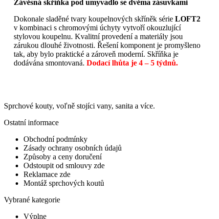
Závěsná skříňka pod umyvadlo se dvěma zásuvkami
Dokonale sladěné tvary koupelnových skříněk série
LOFT2
v kombinaci s chromovými úchyty vytvoří okouzlující
stylovou koupelnu. Kvalitní provedení a materiály jsou
zárukou dlouhé životnosti. Řešení komponent je promyšleno
tak, aby bylo praktické a zároveň moderní. Skříňka je
dodávána smontovaná.
Dodací lhůta je 4 – 5 týdnů.
Sprchové kouty, voľně stojíci vany, sanita a více.
Ostatní informace
Obchodní podmínky
Zásady ochrany osobních údajů
Způsoby a ceny doručení
Odstoupit od smlouvy zde
Reklamace zde
Montáž sprchových koutů
Vybrané kategorie
Výplne