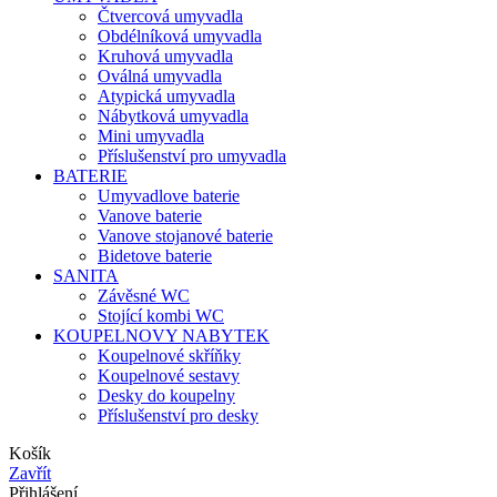
Čtvercová umyvadla
Obdélníková umyvadla
Kruhová umyvadla
Oválná umyvadla
Atypická umyvadla
Nábytková umyvadla
Mini umyvadla
Příslušenství pro umyvadla
BATERIE
Umyvadlove baterie
Vanove baterie
Vanove stojanové baterie
Bidetove baterie
SANITA
Závěsné WC
Stojící kombi WC
KOUPELNOVY NABYTEK
Koupelnové skříňky
Koupelnové sestavy
Desky do koupelny
Příslušenství pro desky
Košík
Zavřít
Přihlášení